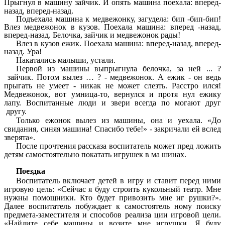
Прыгнул в машину зайчик. И опять машина поехала: вперед-
назад, вперед-назад.
Подъехала машина к медвежонку, загудела: бип -бип-бип!
Влез медвежонок в кузов. Поехала машина: вперед -назад,
вперед-назад. Белочка, зайчик и медвежонок рады!
Влез в кузов ежик. Поехала машина: вперед-назад, вперед-
назад. Ура!
Накатались малыши, устали.
Первой из машины выпрыгнула белочка, за ней ... ?
зайчик. Потом вылез … ? - медвежонок. А ежик - он ведь
прыгать не умеет - никак не может слезть. Расстро ился!
Медвежонок, вот умница-то, вернулся и протя нул ежику
лапу. Воспитанные люди и звери всегда по могают друг
другу.
Только ежонок вылез из машины, она и уехала. «До
свидания, синяя машина! Спасибо тебе!» - закричали ей вслед
зверята».
После прочтения рассказа воспитатель может пред ложить
детям самостоятельно покатать игрушек в ма шинах.
Поездка
Воспитатель включает детей в игру и ставит перед ними
игровую цель: «Сейчас я буду строить кукольный театр. Мне
нужны помощники. Кто будет привозить мне иг рушки?».
Далее воспитатель побуждает
к
самостоятель ному поиску
предмета-заместителя и способов реализа ции игровой цели.
«Найдите себе машины и возите мне игрушки. Я буду