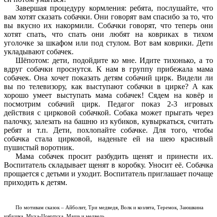
Завершая процедуру кормления: ребята, послушайте, что
вам хотят сказать собачки. Они говорят вам спасибо за то, что
вы вкусно их накормили. Собачки говорят, что теперь они
хотят спать, что спать они любят на ковриках в тихом
уголочке за шкафом или под стулом. Вот вам коврики. Дети
укладывают собачек.
Шёпотом: дети, подойдите ко мне. Идите тихонько, а то
вдруг собачки проснутся. К нам в группу прибежала мама
собачек. Она хочет показать детям собачий цирк. Видели ли
вы по телевизору, как выступают собачки в цирке? А как
хорошо умеет выступать мама собачек! Сядем на ковёр и
посмотрим собачий цирк. Педагог показ 2-3 игровых
действия с цирковой собачкой. Собака может прыгать через
палочку, залезать на башню из кубиков, кувыркаться, считать
ребят и т.п. Дети, похлопайте собачке. Для того, чтобы
собачка стала цирковой, наденьте ей на шею красивый
пушистый воротник.
Мама собачек просит разбудить щенят и принести их.
Воспитатель складывает щенят в коробку. Уносит её. Собачка
прощается с детьми и уходит. Воспитатель приглашает почаще
приходить к детям.
По мотивам сказок – Айболит, Три медведя, Волк и козлята, Теремок, Заюшкина
избушка, Муха-Цокотуха, Маша и медведь.