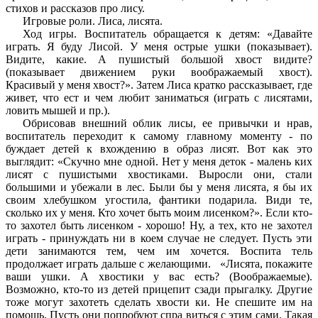
стихов и рассказов про лису.
Игровые роли. Лиса, лисята.
Ход игры. Воспитатель обращается к детям: «Давайте
играть. Я буду Лисой. У меня острые ушки (показывает).
Видите, какие. А пушистый большой хвост видите?
(показывает движением руки воображаемый хвост).
Красивый у меня хвост?». Затем Лиса кратко рассказывает, где
живет, что ест и чем любит заниматься (играть c лисятами,
ловить мышей и пр.).
Обрисовав внешний облик лисы, ее привычки и нрав,
воспитатель переходит к самому главному моменту - по
буждает детей к вхождению в образ лисят. Вот как это
выглядит: «Скучно мне одной. Нет у меня деток - малень ких
лисят с пушистыми хвостиками. Выросли они, стали
большими и убежали в лес. Были бы у меня лисята, я бы иx
своим хлебушком угостила, фантики подарила. Види те,
сколько их у меня. Кто хочет быть моим лисенком?». Если кто-
то захотел быть лисенком - хорошо! Ну, а тех, кто не захотел
играть - принуждать ни в коем случае не следует. Пусть эти
дети занимаются тем, чем им хочется. Воспита тель
продолжает играть дальше с желающими. «Лисята, покажите
ваши ушки. А хвостики у вас есть? (Воображаемые).
Возможно, кто-то из детей прицепит сзади прыгалку. Другие
тоже могут захотеть сделать хвости ки. Не спешите им на
помощь. Пусть они попробуют спра виться с этим сами. Такая