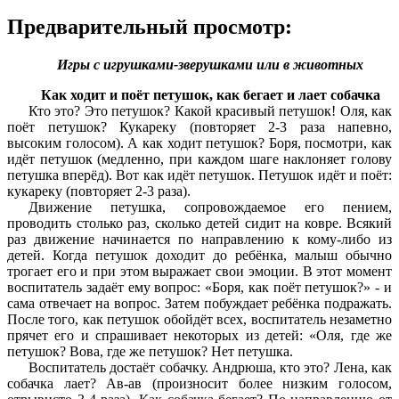
Предварительный просмотр:
Игры с игрушками-зверушками или в животных
Как ходит и поёт петушок, как бегает и лает собачка
Кто это? Это петушок? Какой красивый петушок! Оля, как
поёт петушок? Кукареку (повторяет 2-3 раза напевно,
высоким голосом). А как ходит петушок? Боря, посмотри, как
идёт петушок (медленно, при каждом шаге наклоняет голову
петушка вперёд). Вот как идёт петушок. Петушок идёт и поёт:
кукареку (повторяет 2-3 раза).
Движение петушка, сопровождаемое его пением,
проводить столько раз, сколько детей сидит на ковре. Всякий
раз движение начинается по направлению к кому-либо из
детей. Когда петушок доходит до ребёнка, малыш обычно
трогает его и при этом выражает свои эмоции. В этот момент
воспитатель задаёт ему вопрос: «Боря, как поёт петушок?» - и
сама отвечает на вопрос. Затем побуждает ребёнка подражать.
После того, как петушок обойдёт всех, воспитатель незаметно
прячет его и спрашивает некоторых из детей: «Оля, где же
петушок? Вова, где же петушок? Нет петушка.
Воспитатель достаёт собачку. Андрюша, кто это? Лена, как
собачка лает? Ав-ав (произносит более низким голосом,