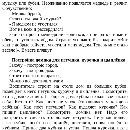
музыку или бубен. Неожиданно появляется медведь и рычит.
Сочувственно:
- Мишка бурый,
Отчего ты такой хмурый?
- Я медком не угостился,
Вот на всех и рассердился!
Зайчата просят медведя не сердиться, а поиграть с ними и
обещают угостить мёдом. Играют, угощают, благодарит: «Вот
какие добрые зайчата, угостили меня мёдом. Теперь мне стало
весело!». Вместе пляшут.
Постройка домика для петушка, курочки и цыплёнка
Захочу – построю город,
Захочу – построю дом.
Стоит только постараться,
Можно всё достичь трудом.
Воспитатель строит на столе дом из больших кубов,
помещает в него петушка, курочку и цыплёнка. Посмотрите,
кто в домике живёт. Разбирает дом, кубики складывает около
себя. Кто это? Как поёт петушок (спрашивает у каждого
ребёнка). Как поёт петушок? Как кудахчет курочка? Как
пищит цыплёнок? Посмотрите, домика нет. Надо его
построить и сделать это должен петушок. Петушок пошёл,
взял кубик, несёт его, принёс, поставил, снова пошёл за
кубиком. Принёс два кубика и устал. Пошла курочка, взяла