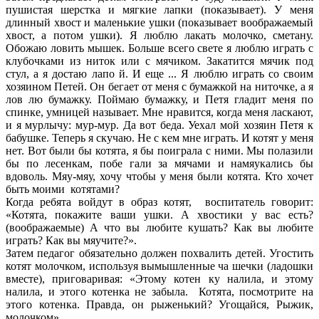
пушистая шерстка и мягкие лапки (показывает). У меня
длинный хвост и маленькие ушки (показывает воображаемый
хвост, а потом ушки). Я люблю лакать молочко, сметану.
Обожаю ловить мышек. Больше всего свете я люблю играть с
клубочками из ниток или с мячиком. Закатится мячик под
стул, а я достаю лапо й. И еще ... Я люблю играть со своим
хозяином Петей. Он бегает от меня с бумажкой на ниточке, а я
лов лю бумажку. Поймаю бумажку, и Петя гладит меня по
спинке, умницей называет. Мне нравится, когда меня ласкают,
и я мурлычу: мур-мур. Да вот беда. Уехал мой хозяин Петя к
бабушке. Теперь я скучаю. Не с кем мне играть. И котят у меня
нет. Вот были бы котята, я бы поиграла с ними. Мы полазили
бы по лесенкам, побе гали за мячами и намяукались бы
вдоволь. Мяу-мяу, хочу чтобы у меня были котята. Кто хочет
быть моими котятами?
Когда ребята войдут в образ котят, воспитатель говорит:
«Котята, покажите ваши ушки. А хвостики у вас есть?
(воображаемые) А что вы любите кушать? Как вы любите
играть? Как вы мяучите?».
Затем педагог обязательно должен похвалить детей. Угостить
котят молочком, используя вымышленные ча шечки (ладошки
вместе), приговаривая: «Этому котен ку налила, и этому
налила, и этого котенка не забыла. Котята, посмотрите на
этого котенка. Правда, он рыженький? Угощайся, Рыжик,
молочком».