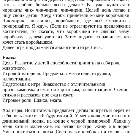
что я люблю больше всего делать? В луже купаться и
чирикать: чик- чик-чирик, чик-чирик. Целый день летаю и
ищу своих деток. Хочу, чтобы прилетели ко мне воробышки.
Чик-чирик, чик-чирик, воробышки, где вы? Отзовитесь,
почирикайте. Я жду». (Если не отреагируют на предложение
воспитателя, то сказать, что воробышки не слышат маму-
воробьиху , далеко улетели). Затем педагог спрашивает, кто
хочет стать воробышком.
Далее игра продолжается аналогично игре Лиса.
Ежиха
Цель. Развитие у детей способности принять на себя роль
животного.
Игровой материал. Предметы-заместители, игрушки,
иллюстрации.
Подготовка к игре. Знакомство с отличительными
признаками ежа и ежат по картинкам, иллюстрациям. Чтение
стихов и рассказов про ежа и ежат.
Игровые роли. Ежиха, ежата.
Ход игры. Воспитатель предлагает детям поиграть и берет на
себя роль ежихи: «Я буду ежихой. У меня колю чие иголки и
длинненький носик, на конце с черной пимпочкой. Лапки у
меня хоть и маленькие, но бегаю быстро. Живу я в норке.
Умею прятаться от лисы. Свер нусь в клубок - ни головы, ни