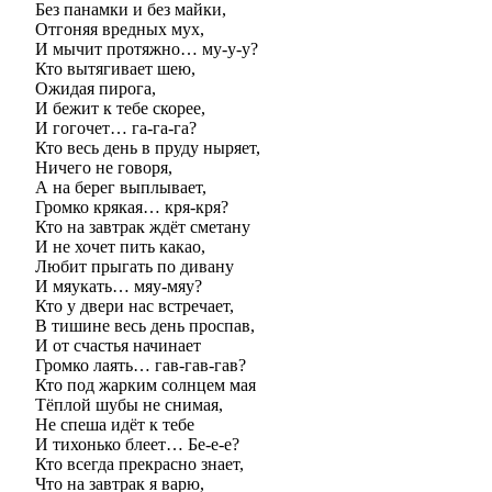
Без панамки и без майки,
Отгоняя вредных мух,
И мычит протяжно… му-у-у?
Кто вытягивает шею,
Ожидая пирога,
И бежит к тебе скорее,
И гогочет… га-га-га?
Кто весь день в пруду ныряет,
Ничего не говоря,
А на берег выплывает,
Громко крякая… кря-кря?
Кто на завтрак ждёт сметану
И не хочет пить какао,
Любит прыгать по дивану
И мяукать… мяу-мяу?
Кто у двери нас встречает,
В тишине весь день проспав,
И от счастья начинает
Громко лаять… гав-гав-гав?
Кто под жарким солнцем мая
Тёплой шубы не снимая,
Не спеша идёт к тебе
И тихонько блеет… Бе-е-е?
Кто всегда прекрасно знает,
Что на завтрак я варю,