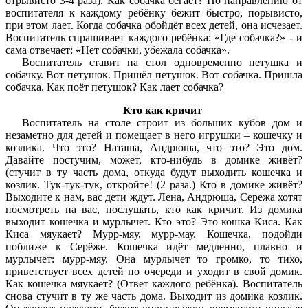
отрывисто 3-4 раза). Как собачка бегает? По направлению от
воспитателя к каждому ребёнку бежит быстро, порывисто,
при этом лает. Когда собачка обойдёт всех детей, она исчезает.
Воспитатель спрашивает каждого ребёнка: «Где собачка?» - и
сама отвечает: «Нет собачки, убежала собачка».
Воспитатель ставит на стол одновременно петушка и
собачку. Вот петушок. Пришёл петушок. Вот собачка. Пришла
собачка. Как поёт петушок? Как лает собачка?
Кто как кричит
Воспитатель на столе строит из больших кубов дом и
незаметно для детей и помещает в него игрушки – кошечку и
козлика. Что это? Наташа, Андрюша, что это? Это дом.
Давайте постучим, может, кто-нибудь в домике живёт?
(стучит в ту часть дома, откуда будут выходить кошечка и
козлик. Тук-тук-тук, откройте! (2 раза.) Кто в домике живёт?
Выходите к нам, вас дети ждут. Лена, Андрюша, Сережа хотят
посмотреть на вас, послушать, кто как кричит. Из домика
выходит кошечка и мурлычет. Кто это? Это кошка Киса. Как
Киса мяукает? Мурр-мяу, мурр-мау. Кошечка, подойди
поближе к Серёже. Кошечка идёт медленно, плавно и
мурлычет: мурр-мяу. Она мурлычет то громко, то тихо,
приветствует всех детей по очереди и уходит в свой домик.
Как кошечка мяукает? (Ответ каждого ребёнка). Воспитатель
снова стучит в ту же часть дома. Выходит из домика козлик.