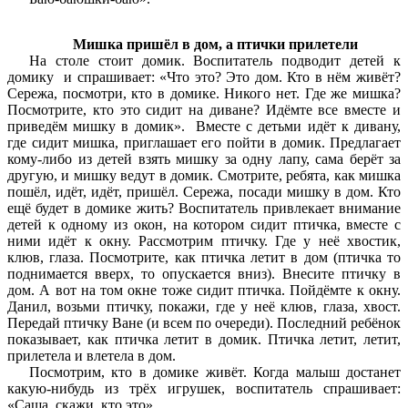
Мишка пришёл в дом, а птички прилетели
На столе стоит домик. Воспитатель подводит детей к
домику и спрашивает: «Что это? Это дом. Кто в нём живёт?
Сережа, посмотри, кто в домике. Никого нет. Где же мишка?
Посмотрите, кто это сидит на диване? Идёмте все вместе и
приведём мишку в домик». Вместе с детьми идёт к дивану,
где сидит мишка, приглашает его пойти в домик. Предлагает
кому-либо из детей взять мишку за одну лапу, сама берёт за
другую, и мишку ведут в домик. Смотрите, ребята, как мишка
пошёл, идёт, идёт, пришёл. Сережа, посади мишку в дом. Кто
ещё будет в домике жить? Воспитатель привлекает внимание
детей к одному из окон, на котором сидит птичка, вместе с
ними идёт к окну. Рассмотрим птичку. Где у неё хвостик,
клюв, глаза. Посмотрите, как птичка летит в дом (птичка то
поднимается вверх, то опускается вниз). Внесите птичку в
дом. А вот на том окне тоже сидит птичка. Пойдёмте к окну.
Данил, возьми птичку, покажи, где у неё клюв, глаза, хвост.
Передай птичку Ване (и всем по очереди). Последний ребёнок
показывает, как птичка летит в домик. Птичка летит, летит,
прилетела и влетела в дом.
Посмотрим, кто в домике живёт. Когда малыш достанет
какую-нибудь из трёх игрушек, воспитатель спрашивает:
«Саша, скажи, кто это».