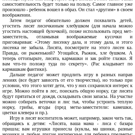
самостоятельность будет только на пользу. Самое главное уже
произошло - ребенок вошел в образ. Он стал «другим» в своем
воображении.
Затем педагог обязательно должен похвалить детей,
угостить лисят лисичкиным хлебушком (для начала можно
угостить настоящей булочкой), позже использовать пред мет-
заместитель, отламывая воображаемые кусочки и
приговаривая: «Этому лисенку дала, и этому дала, и этого
лисенка не забыла. Лисята, посмотрите на этого лисен ка.
Правда, он рыженький? Угощайся, Рыжик, хле бушком. А
теперь оттопырьте, лисята, кармашки и зак ройте глазки. Я
вам что-то положу туда по секрету». (Рас кладывает по
кармашкам фантики).
Дальше педагог может продлить игру в разных направ
лениях (все будет зависеть от его творчества), но только при
условии, что этого хотят дети, что у них сохранился интерес к
игре. Можно пойти в лес, поискать общую норку, где лисята
будут прятаться от дождя, складывать свои запасы. На участке
можно собирать веточки и лис тья, чтобы устроить теплую
норку, грибы, ягоды (пред меты-заместители: камешки,
цветки клевера и пр.).
Игру в лисят воспитатель может, например, закон чить так,
обращаясь к детям: «Лисята, ваша мама - лиса с базара
пришла; вам игрушки принесла (куклы, ма шинки, разные
мозаики и любые другие интересные для ребенка предметы: