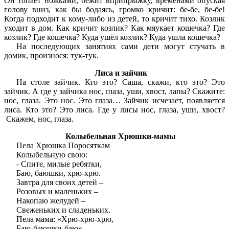
Он топает ножками, бежит вприпрыжку, временами опуская
голову вниз, как бы бодаясь, громко кричит: бе-бе, бе-бе!
Когда подходит к кому-либо из детей, то кричит тихо. Козлик
уходит в дом. Как кричит козлик? Как мяукает кошечка? Где
козлик? Где кошечка? Куда ушёл козлик? Куда ушла кошечка?
На последующих занятиях сами дети могут стучать в
домик, произнося: тук-тук.
Лиса и зайчик
На столе зайчик. Кто это? Саша, скажи, кто это? Это
зайчик. А где у зайчика нос, глаза, уши, хвост, лапы? Скажите:
нос, глаза. Это нос. Это глаза… Зайчик исчезает, появляется
лиса. Кто это? Это лиса. Где у лисы нос, глаза, уши, хвост?
Скажем, нос, глаза.
Колыбельная Хрюшки-мамы
Пела Хрюшка Поросяткам
Колыбельную свою:
- Спите, милые ребятки,
Баю, баюшки, хрю-хрю.
Завтра для своих детей –
Розовых и маленьких –
Накопаю желудей –
Свеженьких и сладеньких.
Пела мама: «Хрю-хрю-хрю,
Баю-баюшки-баю».