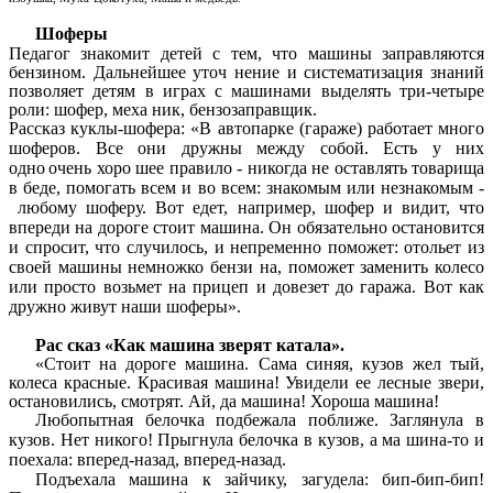
Шоферы
Педагог знакомит детей с тем, что машины заправляются
бензином. Дальнейшее уточ нение и систематизация знаний
позволяет детям в играх с машинами выделять три-четыре
роли: шофер, мexa ник, бензозаправщик.
Рассказ куклы-шофера: «В автопарке (гараже) работает много
шоферов. Все они дружны между собой. Есть у них
одно
очень хоро шее правило - никогда не оставлять товарища
в беде, помогать всем и во всем: знакомым или незнакомым -
любому шоферу. Вот едет, например, шофер и видит, что
впереди на дороге стоит машина. Он обязательно остановится
и спросит, что случилось, и непременно поможет: отольет из
своей машины немножко бензи на, поможет заменить колесо
или просто возьмет на прицеп и довезет до гаража. Вот как
дружно живут наши шоферы».
Рас сказ «Как машина зверят катала».
«Стоит на дороге машина. Сама синяя, кузов жел тый,
колеса красные. Красивая машина! Увидели ее лесные звери,
остановились, смотрят. Ай, да машина! Хороша машина!
Любoпытная белочка подбежала поближе. Заглянула в
кузов. Нет никого! Прыгнула белочка в кузов, а ма шина-то и
поехала: вперед-назад, вперед-назад.
Подъехала машина к зайчику, загудела: бип-бип-бип!