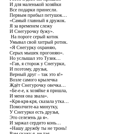
И для маленькой хозяйки
Все подарки принесли.
Первым прибыл петушок…
«Самый главный я дружок.
Я за временем слежу
И Снегурочку бужу».
На пороге серый котик
Умывал свой хитрый ротик.
«Я Снегурку охраняю,
Серых мышек прогоняю».
Но услышал это Тузик…
«Гав, я сторож у Снегурки,
И поэтому, друзья,
Верный друг – так это я!»
Возле самого крылечка
Ждёт Снегурочку овечка…
«Бе-е-е, к хозяйке я пришла,
И меня она звала».
«Кря-кря-кря, сказала утка…
Помолчите-ка минутку,
У Снегурки есть друзья,
Это селезень да я».
И заржал сердито конь…
«Нашу дружбу ты не тронь!
Вам скажу я, не тая,