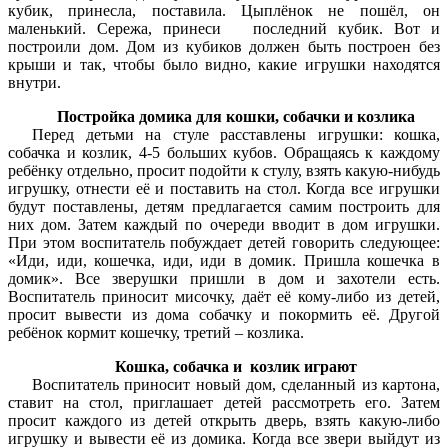
кубик, принесла, поставила. Цыплёнок не пошёл, он
маленький. Сережа, принеси последний кубик. Вот и
построили дом. Дом из кубиков должен быть построен без
крыши и так, чтобы было видно, какие игрушки находятся
внутри.
Постройка домика для кошки, собачки и козлика
Перед детьми на стуле расставлены игрушки: кошка,
собачка и козлик, 4-5 больших кубов. Обращаясь к каждому
ребёнку отдельно, просит подойти к стулу, взять какую-нибудь
игрушку, отнести её и поставить на стол. Когда все игрушки
будут поставлены, детям предлагается самим построить для
них дом. Затем каждый по очереди вводит в дом игрушки.
При этом воспитатель побуждает детей говорить следующее:
«Иди, иди, кошечка, иди, иди в домик. Пришла кошечка в
домик». Все зверушки пришли в дом и захотели есть.
Воспитатель приносит мисочку, даёт её кому-либо из детей,
просит вывести из дома собачку и покормить её. Другой
ребёнок кормит кошечку, третий – козлика.
Кошка, собачка и козлик играют
Воспитатель приносит новый дом, сделанный из картона,
ставит на стол, приглашает детей рассмотреть его. Затем
просит каждого из детей открыть дверь, взять какую-либо
игрушку и вывести её из домика. Когда все звери выйдут из