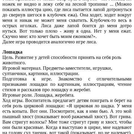
ножек не видно и лежу себе на лесной тропинке ... (Можно
показать иллюстра цию, где лиса пытается лапой дотронуться
до свеpнув шегocя в клубочек ежа). Она ходит, ходит вокруг
меня и никак не может меня схватить. Клубочек-то весь в
острых иголкax. Лиса даже лапой боится до меня дотро
нуться. Вот только плохо - живу я одна. Нет у меня ежат.
Скучно мне: кто хочет быть моим ежонком?».
Далее игра проводится аналогично игре лиса.
Лошадка
Цель. Развитие у детей способности принять на себя роль
животного.
Игpoвой материал. Предметы-заместители, игрушки,
султанчики, картинки, иллюстрации.
Подготовка к игре. Знакомство с отличительными
признаками лошадки по картинкам, иллюстрациям, чтение
стихов и paccкaзов про лошадку и жеребят.
Игровые роли. Лошадка, жеребята.
Ход игры. Воспитатель предлагает детям поиграть и берет на
себя роль цирковой лошадки: «Я цирковая ло шадка. У меня
есть копыта. Вот они. Посмотрите, как я ими бью. А это мой
пышный хвост (показывает вооб ражаемый хвост). Вот грива.
Вам стригут волосы? Мне тоже стригут гриву и хвост, чтобы
они были красивые. Когда я выступаю в цирке, мне надевают
на голову сул танчик, вот такой (показывает, но не надевает).