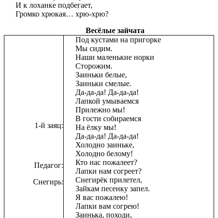
И к лоханке подбегает,
Громко хрюкая… хрю-хрю?
Весёлые зайчата
Под кустами на пригорке
Мы сидим.
Наши маленькие норки
Сторожим.
Заиньки белые,
Заиньки смелые.
Да-да-да! Да-да-да!
Лапкой умываемся
Прилежно мы!
В гости собираемся
1-й заяц:
На ёлку мы!
Да-да-да! Да-да-да!
Холодно заиньке,
Холодно белому!
Кто нас пожалеет?
Педагог:
Лапки нам согреет?
Снегирёк прилетел,
Снегирь:
Зайкам песенку запел.
Я вас пожалею!
Лапки вам согрею!
Заинька, походи,