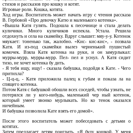
стихов и рассказов про кошку и котят.
Игровые роли. Кошка, котята.
Ход игры. Воспитатель может начать игру с чтения рассказа
В. Гербовой «Про девочку Катю и маленького котенка».
«Вышла Катя гулять. Подошла к песочнице и стала делать
куличики. Много куличиков испекла. Устала. Решила
отдохнуть и села на скамейку. Вдруг слышит: мяу-у-у. Котенок
мяукает: тоненько так, жалобно. «Кис- кис-кис», - позвала
Катя. И из-под скамейки вылез черненький пушистый
комочек. Взяла Катя котенка на руки, и он замурлыкал:
мурры-мурр, мурры-мурр. Пел- пел и уснул. А Катя сидит
тихо, не хочет котенка бу дить.
- Я тебя ищу, ищу! - сказала бабушка, подойдя к Кате. - Чего
притихла?
- Ц-ц-ц, - Катя приложила палец к губам и показа ла на
спящего котенка.
Потом Катя с бабушкой обошли всех соседей, чтобы узнать, не
потерялся ли у кого-нибудь, маленький чер ный котенок,
который умеет звонко мурлыкать. Но ко тенок оказался
ничейным.
И бабушка позволила Кате взять его домой».
После этого воспитатель может побеседовать с детьми о
котятах.
Затем предлагает детям поиграть. «Я буду кошкой. У меня