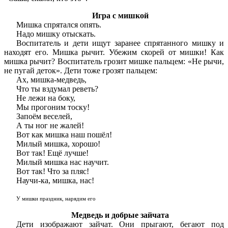
Игра с мишкой
Мишка спрятался опять.
Надо мишку отыскать.
Воспитатель и дети ищут заранее спрятанного мишку и
находят его. Мишка рычит. Убежим скорей от мишки! Как
мишка рычит? Воспитатель грозит мишке пальцем: «Не рычи,
не пугай деток». Дети тоже грозят пальцем:
Ах, мишка-медведь,
Что ты вздумал реветь?
Не лежи на боку,
Мы прогоним тоску!
Запоём веселей,
А ты ног не жалей!
Вот как мишка наш пошёл!
Милый мишка, хорошо!
Вот так! Ещё лучше!
Милый мишка нас научит.
Вот так! Что за пляс!
Научи-ка, мишка, нас!
У мишки праздник, нарядим его
Медведь и добрые зайчата
Дети изображают зайчат. Они прыгают, бегают под