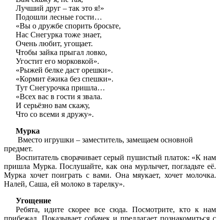
Лучший друг – так это я!»
Подошли лесные гости…
«Вы о дружбе спорить бросьте,
Нас Снегурка тоже знает,
Очень любит, угощает.
Чтобы зайка прыгал ловко,
Угостит его морковкой».
«Рыжей белке даст орешки».
«Кормит ёжика без спешки».
Тут Снегурочка пришла…
«Всех вас в гости я звала.
И серьёзно вам скажу,
Что со всеми я дружу».
Мурка
Вместо игрушки – заместитель, замещаем основной
предмет.
Воспитатель сворачивает серый пушистый платок: «К нам
пришла Мурка. Послушайте, как она мурлычет, погладьте её.
Мурка хочет поиграть с вами. Она мяукает, хочет молочка.
Налей, Саша, ей молоко в тарелку».
Угощение
Ребята, идите скорее все сюда. Посмотрите, кто к нам
прибежал. Показывает собачек и предлагает познакомиться с