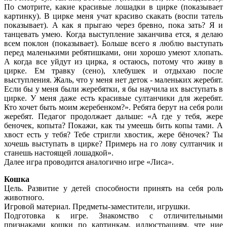
По смотрите, какие красивые лошадки в цирке (показывает
картинку). В цирке меня учат красиво скакать (воспи татeль
показывает). А как я прыгаю через бревно, пока зать? Я и
танцевать умею. Когда выступление заканчива ется, я делаю
всем поклон (показывает). Больше всего я люблю выступать
перед маленькими ребятишками, они хорошо умеют хлопать.
А когда все уйдут из цирка, я остаюсь, потому что живу в
цирке. Ем травку (сено), хлебушек и отдыхаю после
выступления. Жаль, что у меня нет деток - маленьких жеребят.
Если бы у меня были жеребятки, я бы научила их выступать в
цирке. У меня даже есть красивые султанчики для жеребят.
Кто хочет быть моим жеребенком?». Ребята берут на себя роли
жеребят. Педагог продолжает дальше: «А где у тебя, жере
беночек, копыта? Покажи, как ты умеешь бить копы тами. А
хвост есть у тебя? Тебе стригли хвостик, жере бёночек? Ты
хочешь выступать в цирке? Примерь на го лову султанчик и
станешь настоящей лошадкой».
Далее игра проводится аналогично игре «Лиса».
Кошка
Цель. Развитие у детей способности принять на себя роль
животного.
Игpoвой материал. Предметы-заместители, игрушки.
Подготовка к игре. Знакомство с отличительными
признаками кошки по кaртинкам, иллюстрациям, чте ние