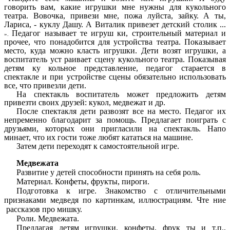
говорить вам, какие игрушки мне нужны для кукольного
театра. Вовочка, привези мне, пожа луйста, зайку. А ты,
Лариса, - куклу Дашу. А Виталик привезет детский столик ...
Педагог называет те игруш ки, строительный материал и
».
прочее, что понадобится для устройства театра. Показывает
место, куда можно класть игрушки. Дети возят игрушки, а
воспитатель уст раивает сцену кукольного театра. Показывая
детям ку кольное представление, педагог старается в
спектакле и при устройстве сцены обязательно использовать
все, что привезли дети.
На спектакль воспитатель может предложить детям
привезти своих друзей: кукол, медвежат и др.
После спектакля дети развозят все на место. Педагог их
непременно благодарит за помощь. Предлагает поиграть с
друзьями, которых они пригласили на спектакль. Напо
минает, что их гости тоже любят кататься на машине.
Затем дети переходят к самостоятельной игре.
Медвежата
Развитие у детей способности принять на себя роль.
Материал. Конфеты, фрукты, пироги.
Подготовка к игре. Знакомство с отличительными
признаками медведя по картинкам, иллюстрациям. Чте ние
рассказов про мишку.
Роли. Медвежата.
Предлагая детям игрушки, конфеты, фрук ты и т.п.,