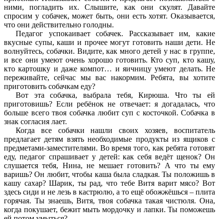
ними, погладить их. Слышите, как они скулят. Давайте
спросим у собачек, может быть, они есть хотят. Оказывается,
что они действительно голодны.
Педагог успокаивает собачек. Рассказывает им, какие
вкусные супы, каши и прочее могут готовить наши дети. Не
волнуйтесь, собачки. Видите, как много детей у нас в группе,
и все они умеют очень хорошо готовить. Кто суп, кто кашу,
кто картошку и даже компот… и яичницу умеют делать. Не
переживайте, сейчас мы вас накормим. Ребята, вы хотите
приготовить собачкам еду?
Вот эта собачка, выбрала тебя, Кирюша. Что ты ей
приготовишь? Если ребёнок не отвечает: я догадалась, что
больше всего твоя собачка любит суп с косточкой. Собачка в
знак согласия лает.
Когда все собачки нашли своих хозяев, воспитатель
предлагает детям взять необходимые продукты из ящиков с
предметами-заместителями. Во время того, как ребята готовят
еду, педагог спрашивает у детей: как себя ведёт щенок? Он
слушается тебя, Нина, не мешает готовить? А что ты ему
варишь? Он любит, чтобы каша была сладкая. Ты положишь в
кашу сахар? Шарик, ты рад, что тебе Витя варит мясо? Вот
здесь сиди и не лезь в кастрюлю, а то ещё обожжёшься – плита
горячая. Ты знаешь, Витя, твоя собачка такая чистюля. Она,
когда покушает, бежит мыть мордочку и лапки. Ты поможешь
ей потом умыться?