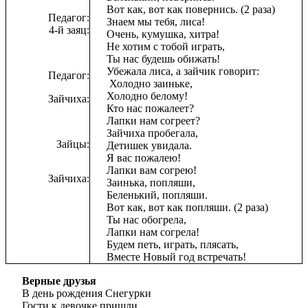
Вот как, вот как повернись. (2 раза)
Педагог:
Знаем мы тебя, лиса!
4-й заяц:
Очень, кумушка, хитра!
Не хотим с тобой играть,
Ты нас будешь обижать!
Убежала лиса, а зайчик говорит:
Педагог:
Холодно заиньке,
Холодно белому!
Зайчиха:
Кто нас пожалеет?
Лапки нам согреет?
Зайчиха пробегала,
Зайцы:
Детишек увидала.
Я вас пожалею!
Лапки вам согрею!
Зайчиха:
Заинька, попляши,
Беленький, попляши.
Вот как, вот как попляши. (2 раза)
Ты нас обогрела,
Лапки нам согрела!
Будем петь, играть, плясать,
Вместе Новый год встречать!
Верные друзья
В день рождения Снегурки
Гости к девочке пришли.