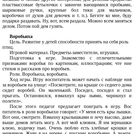
пластмассовые бутылочки с завинчи вающимися пробками,
шариковые ручки, крупные бол тики для мальчиков,
коробочки от духов для девочек и т. п.). Бегите ко мне, буду
подарки раздавать. Ну, вот, всем раздала. Можно всем заняться
делом. Потом пой дем гулять.
Воробьиха
Цель. Развитие у детей способности принять на себя роль
птиц.
Игpoвой материал. Предметы-заместители, игрушки.
Пoдгoтовка к игpе. Знакомство с отличительными
признаками воробья по картинкам, иллюстрациям; чте ние
стихов и рассказов про воробьев.
Роли. Воробьиха, воробьята.
Xoд игры. Игру воспитатель может начать с наблюде ния
за воробьем на улице: «Посмотрите, на крыше со ceднего дома
сидит воробей. Он маленький. Посидел, посидел и стал
прыгать. Остановился, взмахнул кры льями, чирикнул и
полетел».
После этого педагог предлагает поиграть в игру. Вос
питатель в роли воробьихи говорит: «У меня есть кры лышки.
Вот они, смотрите. Взмахну крылышками и лечу высоко, даже
выше домов летать могу. А вот мой клювик. Я им зернышки
клюю, водичку пью. Очень люблю есть хлебные крошки и
червячков. Живу я на дереве, с другими воробьями. А знаете,