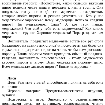
воспитатель говорит: «Посмотрите, какой большой вкусный
пирог испекла медве дица и передала к нам в группу. Она
подумала, что у нас в д/с есть медвежата - сладкоежки,
которые любят пироги, и решила угостить их. Кто у нас
медвежонок-сладкоежка? Кому медведица испекла сладкий
пирог? Ты медвежонок, Саша? А где твои лапки,
медвежонок? Что ещё у тебя есть, медвежонок? Как много
медвежат в группе. Хорошие медвежата! Пора раздавать им
пирог.
Воспитатель предлагает медвежатам встать вок руг стола
(сделанного из сдвинутых столов) и посмотреть, как будет она
торжественно разрезать пирог на части, чтобы всем досталось
поровну. Таким образом может проходить обычный полдник.
Раздавая, воспитатель приговаривает: «Этому медвежонку
кусочек пирога и этому. Всем медвежатам поровну делю.
Всем медвежатам хватило пирога? Ешьте на здоровье!»
Лиса
Цель. Развитие у детей способности принять на себя роль
животного.
Игровой материал. Предметы-заместители, игрушки,
булочки.
Подготовка к игре. Знакомство с отличительными
признаками лисы по картинкам, иллюстрациям, чтение