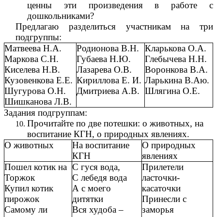
ценны эти произведения в работе с
дошкольниками?
Предлагаю разделиться участникам на три
подгруппы:
Матвеева Н.А.
Родионова В.Н.
Кларькова О.А.
Маркова С.Н.
Губаева Н.Ю.
Глебычева Н.Н.
Киселева Н.В.
Лазарева О.В.
Воронкова В.А.
Кузовенкова Е.Е.
Кириллова Е. И.
Ларькина В.Аю.
Шугурова О.Н.
Дмитриева А.В.
Шлягина О.Е.
Шишканова Л.В.
Задания подгруппам:
Прочитайте по две потешки: о животных, на
воспитание КГН, о природных явлениях.
О животных
На воспитание
О природных
КГН
явлениях
Пошел котик на
С гуся вода,
Прилетели
Торжок
С лебедя вода
ласточки-
Купил котик
А с моего
касаточки
пирожок
дитятки
Принесли с
Самому ли
Вся худоба –
заморья