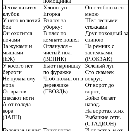
помощники
Лесом катится
Хлопотун
Он с тобою и со
клубок
Егорка
мною
У него колючий
Взялся за
Шел лесными
бок
уборку:
стежками
Он охотится
В пляс по
Друг походный за
ночами
комнате пошел
спиною
За жуками и
Оглянулся –
На ремнях с
мышами
чистый пол.
застежками.
(ЕЖ)
(ВЕНИК)
(РЮКЗАК)
У косого нет
Бьют парнишку
Зеленый луг
берлоги
по фуражке
Сто скамеек
Не нужна ему
Чтоб пожил он в
вокруг,
нора
деревяшке
От ворот до
От врагов
(ГВОЗДЬ)
ворот,
спасают ноги
Бойко бегает
А от голода –
народ.
кора
На воротах этих
(ЗАЯЦ)
Рыбацкие сети.
(СТАДИОН)
Голодная мычит
Тонконогая
И от ветра, и от