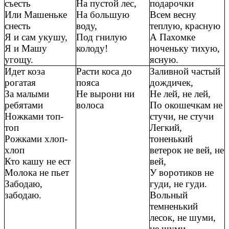
съесть
На пустой лес,
подарочки
Или Машеньке
На большую
Всем весну
снесть
воду,
теплую, красную
Я и сам укушу,
Под гнилую
А Пахомке
Я и Машу
колоду!
ноченьку тихую,
угощу.
ясную.
Идет коза
Расти коса до
Заливной частый
рогатая
пояса
дождичек,
За малыми
Не вырони ни
Не лей, не лей,
ребятами
волоса
По окошечкам не
Ножками топ-
стучи, не стучи
топ
Легкий,
Рожками хлоп-
тоненький
хлоп
ветерок не вей, не
Кто кашу не ест
вей,
Молока не пьет
У воротиков не
Забодаю,
гуди, не гуди.
забодаю.
Вольный
темненький
лесок, не шуми,
не шуми,