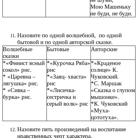
Мою Машеньку
не буди, не буди.
Назовите по одной волшебной, по одной
бытовой и по одной авторской сказке.
Волшебные
Бытовые
Авторские
сказки
*«Финист ясный
*«Курочка Ряба»
*«Краденое
сокол» рнс.
рнс
солнце» К.
* «Царевна –
*«Заяц- хваста»
Чуковский.
лягушка» рнс.
рнс
*С. Маршак
* «Сивка –
*«Лисичка-
«Сказка о глупом
бурка» рнс.
сестричка и
мышонке».
серый волк» рнс
*К. Чуковский
«Муха-
цототуха».
Назовите пять произведений на воспитание
нравственных черт характера.