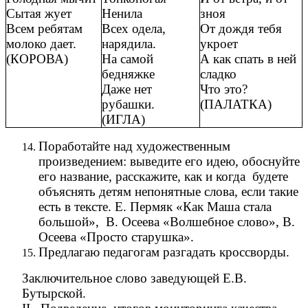
Сытая жует
Ненила
зноя
Всем ребятам
Всех одела,
От дождя тебя
молоко дает.
нарядила.
укроет
(КОРОВА)
На самой
А как спать в ней
бедняжке
сладко
Даже нет
Что это?
рубашки.
(ПАЛАТКА)
(ИГЛА)
Поработайте над художественным
произведением: выведите его идею, обоснуйте
его название, расскажите, как и когда будете
объяснять детям непонятные слова, если такие
есть в тексте. Е. Пермяк «Как Маша стала
большой», В. Осеева «Волшебное слово», В.
Осеева «Просто старушка».
Предлагаю педагогам разгадать кроссворды.
Заключительное слово заведующей Е.В.
Бутырской.