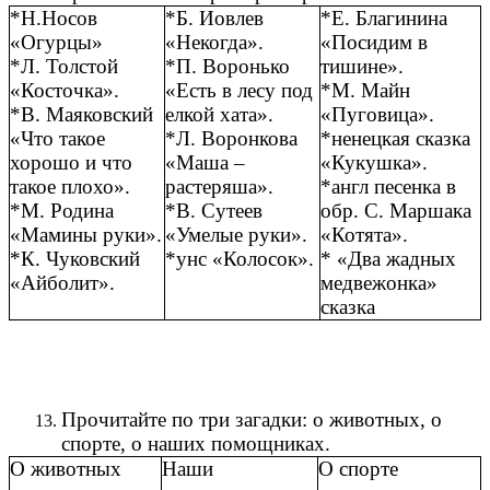
*Н.Носов
*Б. Иовлев
*Е. Благинина
«Огурцы»
«Некогда».
«Посидим в
*Л. Толстой
*П. Воронько
тишине».
«Косточка».
«Есть в лесу под
*М. Майн
*В. Маяковский
елкой хата».
«Пуговица».
«Что такое
*Л. Воронкова
*ненецкая сказка
хорошо и что
«Маша –
«Кукушка».
такое плохо».
растеряша».
*англ песенка в
*М. Родина
*В. Сутеев
обр. С. Маршака
«Мамины руки».
«Умелые руки».
«Котята».
*К. Чуковский
*унс «Колосок».
* «Два жадных
«Айболит».
медвежонка»
сказка
Прочитайте по три загадки: о животных, о
спорте, о наших помощниках.
О животных
Наши
О спорте