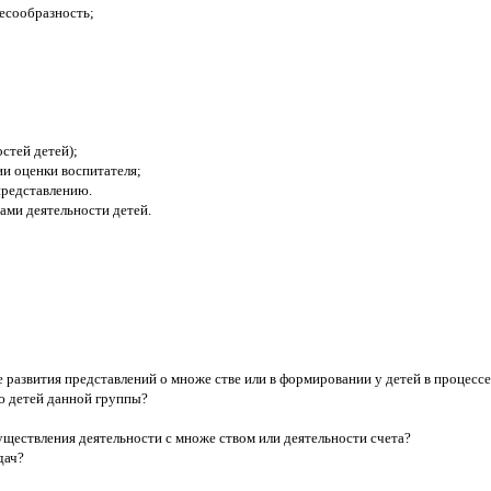
елесообразность;
стей детей);
ии оценки воспитателя;
представлению.
ами деятельности детей.
 развития представлений о множе стве или в формировании у детей в процессе
ю детей данной группы?
уществления деятельности с множе ством или деятельности счета?
дач?