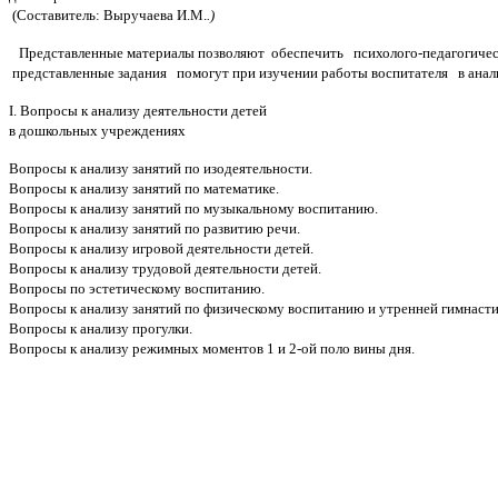
(Составитель: Выручаева И.М.
.)
Представленные материалы позволяют обеспечить психолого-педагогическую
представленные задания помогут при изучении работы воспитателя в анал
I. Вопросы к анализу деятельности детей
в дошкольных учреждениях
Вопросы к анализу занятий по изодеятельности.
Вопросы к анализу занятий по математике.
Вопросы к анализу занятий по музыкальному воспитанию.
Вопросы к анализу занятий по развитию речи.
Вопросы к анализу игровой деятельности детей.
Вопросы к анализу трудовой деятельности детей.
Вопросы по эстетическому воспитанию.
Вопросы к анализу занятий по физическому воспитанию и утренней гимнасти
Вопросы к анализу прогулки.
Вопросы к анализу режимных моментов 1 и 2-ой поло вины дня.