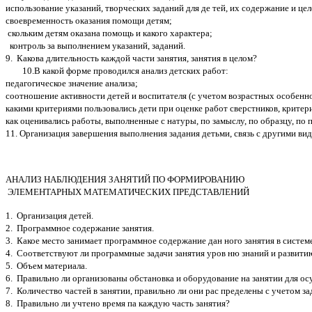
использование указаний, творческих заданий для де тей, их содержание и ц
своевременность оказания помощи детям;
скольким детям оказана помощь и какого характера;
контроль за выполнением указаний, заданий.
9. Какова длительность каждой части занятия, занятия в целом?
10.В какой форме проводился анализ детских работ:
педагогическое значение анализа;
соотношение активности детей и воспитателя (с учетом возрастных особенно
какими критериями пользовались дети при оценке работ сверстников, критер
как оценивались работы, выполненные с натуры, по замыслу, по образцу, по 
11. Организация завершения выполнения задания детьми, связь с другими вид
АНАЛИЗ НАБЛЮДЕНИЯ ЗАНЯТИЙ ПО ФОРМИРОВАНИЮ
ЭЛЕМЕНТАРНЫХ МАТЕМАТИЧЕСКИХ ПРЕДСТАВЛЕНИЙ
1. Организация детей.
2. Программное содержание занятия.
3. Какое место занимает программное содержание дан ного занятия в системе
4. Соответствуют ли программные задачи занятия уров ню знаний и развити
5. Объем материала.
6. Правильно ли организованы обстановка и оборудование на занятии для ос
7. Количество частей в занятии, правильно ли они рас пределены с учетом за
8. Правильно ли учтено время па каждую часть занятия?