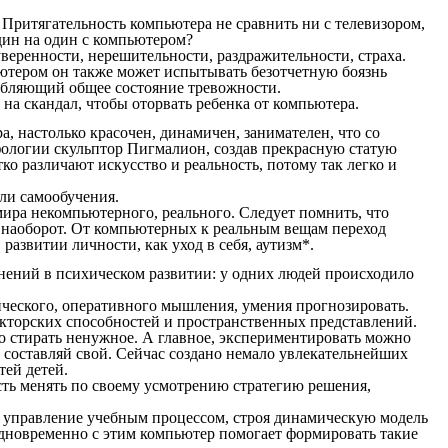
Притягательность компьютера не сравнить ни с телевизором,
один на один с компьютером?
уверенности, нерешительности, раздражительности, страха.
пьютером он также может испытывать безотчетную боязнь
губляющий общее состояние тревожности.
на скандал, чтобы оторвать ребенка от компьютера.
, настолько красочен, динамичен, занимателен, что со
ологии скульптор Пигмалион, создав прекрасную статую
ко различают искусство и реальность, потому так легко и
или самообучения.
ира некомпьютерного, реального. Следует помнить, что
 наоборот. От компьютерных к реальным вещам переход
развитии личности, как уход в себя, аутизм*.
ний в психическом развитии: у одних людей происходило
ческого, оперативного мышления, умения прогнозировать.
укторских способностей и пространственных представлений.
ко стирать ненужное. А главное, экспериментировать можно
составляй свой. Сейчас создано немало увлекательнейших
ей детей.
ть менять по своему усмотрению стратегию решения,
 управление учебным процессом, строя динамическую модель
Одновременно с этим компьютер помогает формировать такие