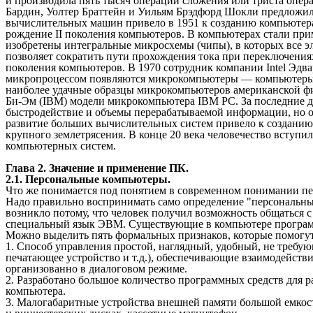
и производила пять тысяч операций сложения или триста опе
Бардин, Уолтер Браттейн и Уильям Брэдфорд Шокли предложи
вычислительных машин привело в 1951 к созданию компьютера
рождение II поколения компьютеров. В компьютерах стали пр
изобретены интегральные микросхемы (чипы), в которых все 
позволяет сократить пути прохождения тока при переключениях
поколения компьютеров. В 1970 сотрудник компании Intel Эдв
микропроцессом появляются микрокомпьютеры — компьютеры IV
наиболее удачные образцы микрокомпьютеров американской фи
Би-Эм (IBM) модели микрокомпьютера IBM PC. За последние д
быстродействие и объемы перерабатываемой информации, но 
развитие больших вычислительных систем привело к созданию
крупного землетрясения. В конце 20 века человечество вступ
компьютерных систем.
Глава 2. Значение и применение ПК.
2.1. Персональные компьютеры.
Что же понимается под понятием в современном понимании пер
Надо правильно воспринимать само определение "персональны
возникло потому, что человек получил возможность общаться с
специальный язык ЭВМ. Существующие в компьютере программ
Можно выделить пять формальных признаков, которые помогут
1. Способ управления простой, наглядный, удобный, не требую
печатающее устройство и т.д.), обеспечивающие взаимодействи
организованно в диалоговом режиме.
2. Разработано большое количество программных средств для р
компьютера.
3. Малогабаритные устройства внешней памяти большой емкост