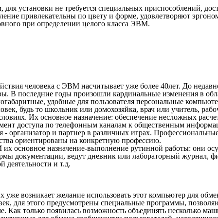
, для установки не требуется специальных приспособлений, дост
ление привлекательны по цвету и форме, удовлетворяют эргоном
овного при определении целого класса ЭВМ.
ействия человека с ЭВМ насчитывает уже более 40лет. До недавн
ы. В последние годы произошли кардинальные изменения в обла
габаритные, удобные для пользователя персональные компьютер
овек, будь то школьник или домохозяйка, врач или учитель, раб
овиях. Их основное назначение: обеспечение несложных расче
умент доступа по телефонным каналам к общественным информа
я - организатор и партнер в различных играх. Профессиональн
дства ориентированы на конкретную профессию.
 их основное назначение-выполнение рутинной работы: они ос
рмы документации, ведут дневник или лабораторный журнал, ф
 деятельности и т.д.
их уже возникает желание использовать этот компьютер для обм
век, для этого предусмотрены специальные программы, позволяю
е. Как только появилась возможность объединять несколько маши