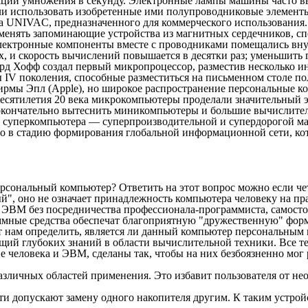
раций умножения в секунду. Электронные лампы машины часто в
ли использовать изобретенные ими полупроводниковые элемент
 UNIVAC, предназначенного для коммерческого использования. 
именять запоминающие устройства из магнитных сердечников, с
электронные компоненты вместе с проводниками помещались вн
, и скорость вычислений повышается в десятки раз; уменьшить 
ард Хофф создал первый микропроцессор, разместив несколько 
 поколения, способные разместиться на письменном столе поль
рмы Эпл (Apple), но широкое распространение персональные ко
есятилетия 20 века микрокомпьютеры проделали значительный 
окончательно вытеснить миникомпьютеры и большие вычислител
 суперкомпьютера — суперпроизводительной и супердорогой ма
ило в стадию формирования глобальной информационной сети, к
сональный компьютер? Ответить на этот вопрос можно если чет
й", оно не означает принадлежность компьютера человеку на пр
 ЭВМ без посредничества профессионала-программиста, самостоя
ные средства обеспечат благоприятную "дружественную" форм
 нам определить, является ли данный компьютер персональным 
щий глубоких знаний в области вычислительной техники. Все те
е человека и ЭВМ, сделаны так, чтобы на них безбоязненно мог
азличных областей применения. Это избавит пользователя от не
и допускают замену одного накопителя другим. К таким устрой