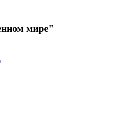
енном мире"
а