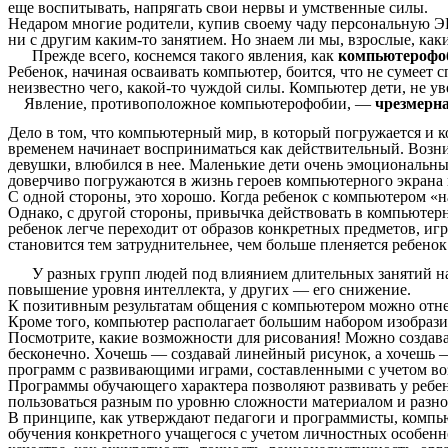
еще воспитывать, напрягать свои нервы и умственные силы.
Недаром многие родители, купив своему чаду персональную ЭВ
ни с другим каким-то занятием. Но знаем ли мы, взрослые, ка
Прежде всего, коснемся такого явления, как
компьютерофо
Ребенок, начиная осваивать компьютер, боится, что не сумеет
неизвестно чего, какой-то чуждой силы. Компьютер дети, не 
Явление, противоположное компьютерофобии, —
чрезмерна
Дело в том, что компьютерный мир, в который погружается и к
временем начинает восприниматься как действительный. Возн
девушки, влюбился в нее. Маленькие дети очень эмоциональны, 
доверчиво погружаются в жизнь героев компьютерного экрана к
С одной стороны, это хорошо. Когда ребенок с компьютером «н
Однако, с другой стороны, привычка действовать в компьютер
ребенок легче переходит от образов конкретных предметов, и
становится тем затруднительнее, чем больше пленяется ребенок 
У разных групп людей под влиянием длительных занятий на 
повышение уровня интеллекта, у других — его снижение.
К позитивным результатам общения с компьютером можно отне
Кроме того, компьютер располагает большим набором изобрази
Посмотрите, какие возможности для рисования! Можно создава
бесконечно. Хочешь — создавай линейный рисунок, а хочешь —
программ с развивающими играми, составленными с учетом во
Программы обучающего характера позволяют развивать у ребен
пользоваться разным по уровню сложности материалом и раз
В принципе, как утверждают педагоги и программисты, компь
обучения конкретного учащегося с учетом личностных особенн