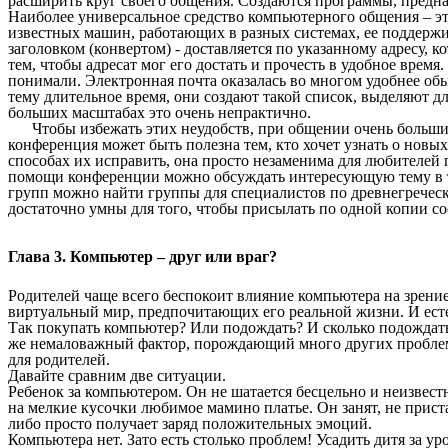
расширить круг своего общения. Создаются программы, предн
Наиболее универсальное средство компьютерного общения – эт
известных машин, работающих в разных системах, ее поддержи
заголовком (конвертом) - доставляется по указанному адресу,
тем, чтобы адресат мог его достать и прочесть в удобное врем
понимали. Электронная почта оказалась во многом удобнее о
тему длительное время, они создают такой список, выделяют дл
больших масштабах это очень непрактично.
Чтобы избежать этих неудобств, при общении очень больших 
конференция может быть полезна тем, кто хочет узнать о новы
способах их исправить, она просто незаменима для любителей
помощи конференции можно обсуждать интересующую тему в так
групп можно найти группы для специалистов по древнегречес
достаточно умны для того, чтобы присылать по одной копии соо
Глава 3. Компьютер – друг или враг?
Родителей чаще всего беспокоит влияние компьютера на зрени
виртуальный мир, предпочитающих его реальной жизни. И естест
Так покупать компьютер? Или подождать? И сколько подождать?
же немаловажный фактор, порождающий много других пробле
для родителей.
Давайте сравним две ситуации.
Ребенок за компьютером. Он не шатается бесцельно и неизвестн
на мелкие кусочки любимое мамино платье. Он занят, не прист
либо просто получает заряд положительных эмоций.
Компьютера нет. Зато есть столько проблем! Усадить дитя за уро