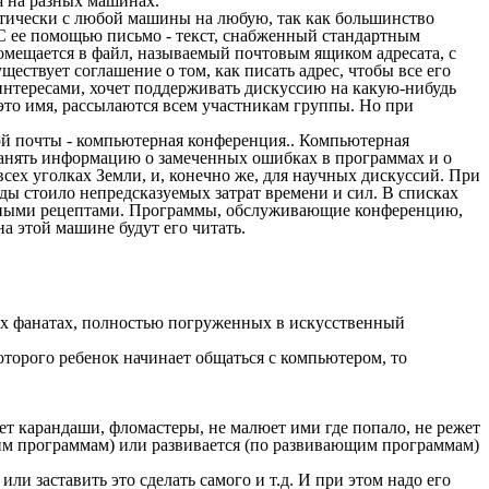
я на разных машинах.
ктически с любой машины на любую, так как большинство
С ее помощью письмо - текст, снабженный стандартным
помещается в файл, называемый почтовым ящиком адресата, с
ествует соглашение о том, как писать адрес, чтобы все его
интересами, хочет поддерживать дискуссию на какую-нибудь
 это имя, рассылаются всем участникам группы. Но при
й почты - компьютерная конференция.. Компьютерная
транять информацию о замеченных ошибках в программах и о
ех уголках Земли, и, конечно же, для научных дискуссий. При
ы стоило непредсказуемых затрат времени и сил. В списках
нарными рецептами. Программы, обслуживающие конференцию,
а этой машине будут его читать.
ых фанатах, полностью погруженных в искусственный
оторого ребенок начинает общаться с компьютером, то
ает карандаши, фломастеры, не малюет ими где попало, не режет
щим программам) или развивается (по развивающим программам)
или заставить это сделать самого и т.д. И при этом надо его