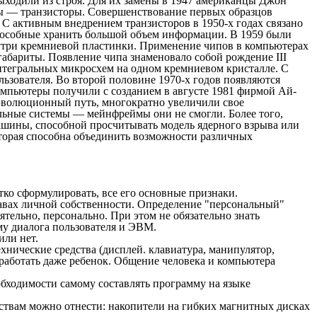
ыходили из строя. Для их замены в 1947 американцы Джон
ы — транзисторы. Совершенствование первых образцов
С активным внедрением транзисторов в 1950-х годах связано
пособные хранить большой объем информации. В 1959 были
утри кремниевой пластинки. Применение чипов в компьютерах
габариты. Появление чипа знаменовало собой рождение III
интегральных микросхем на одном кремниевом кристалле. С
зователя. Во второй половине 1970-х годов появляются
мпьютеры получили с созданием в августе 1981 фирмой Ай-
эволюционный путь, многократно увеличили свое
ьные системы — мейнфреймы они не смогли. Более того,
шины, способной просчитывать модель ядерного взрыва или
оторая способна объединить возможности различных
ко сформулировать, все его основные признаки.
авах личной собственности. Определение "персональный"
тельно, персонально. При этом не обязательно знать
у диалога пользователя и ЭВМ.
или нет.
хнические средства (дисплей. клавиатура, манипулятор,
 работать даже ребенок. Общение человека и компьютера
обходимости самому составлять программу на языке
ствам можно отнести: накопители на гибких магнитных дисках