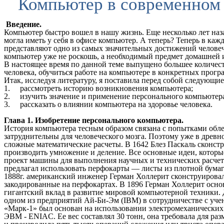
Компьютер в современном
Введение.
Компьютер быстро вошел в нашу жизнь. Еще несколько лет наз
могла иметь у себя в офисе компьютер. А теперь? Теперь в к
представляют одно из самых значительных достижений человеч
компьютер уже не роскошь, а необходимый предмет домашней 
В настоящее время по данной теме выпущено большее количест
человека, обучиться работе на компьютере в конкретных програ
Итак, исследуя литературу, я поставила перед собой следующие
1. рассмотреть историю возникновения компьютера;
2. изучить значение и применение персонального компьютер
3. рассказать о влиянии компьютера на здоровье человека.
Глава 1. Изобретение персонального компьютера.
История компьютера тесным образом связана с попытками обл
затруднительны для человеческого мозга. Поэтому уже в древн
сложные математические расчеты. В 1642 Блез Паскаль сконс
производить умножение и деление. Все основные идеи, которы
проект машины для выполнения научных и технических расчето
предлагал использовать перфокарты — листы из плотной бумаг
1888г. американский инженер Герман Холлерит сконструировал
закодированные на перфокартах. В 1896 Герман Холлерит основа
гигантский вклад в развитие мировой компьютерной техники. 
одном из предприятий Ай-Би-Эм (IBM) в сотрудничестве с уч
«Марк-1» был основан на использовании электромеханических 
ЭВМ - ENIAC. Ее вес составлял 30 тонн, она требовала для р