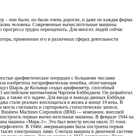
р – они были, но были очень дорогие, и даже не каждая фирма
 в жизнь человека. Современные вычислительные машины
о прогресса трудно переоценить. Для многих людей сейчас
тера, применение его в различных сферах деятельности
простые арифметические операции с большими числами
была изобретена логарифмическая линейка, облегчающая
нцуз Шарль де Кольмар создал арифмометр, способный
33 английским математиком Чарлзом Бэббиджем. Он разработал
а, а также его задачи. Для ввода и вывода данных Бэббидж
а стали реально воплощаться в жизнь в конце 19 века. В
могла считывать и сортировать статистические записи,
l Business Machines Corporation (IBM) — компании, внесшей
х построить первые вычислительные машины. В феврале 1944 на
на машина «Марк-1». Это был монстр весом около 35 тонн.
ерфоленте. В 1946г. американцами была построена первая
8 тысяч электронных ламп. Считала машина в двоичной системе