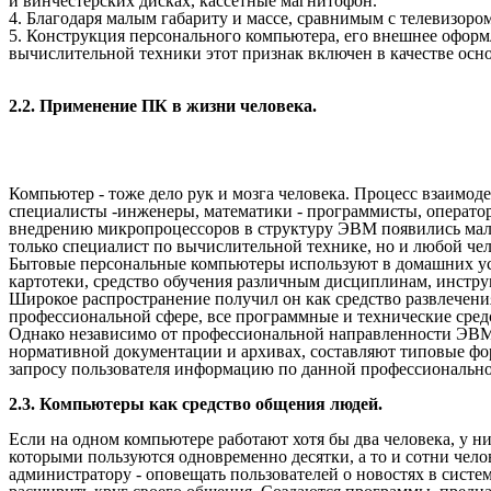
и винчестерских дисках, кассетные магнитофон.
4. Благодаря малым габариту и массе, сравнимым с телевизором
5. Конструкция персонального компьютера, его внешнее оформ
вычислительной техники этот признак включен в качестве осн
2.2. Применение ПК в жизни человека.
Компьютер - тоже дело рук и мозга человека. Процесс взаимод
специалисты -инженеры, математики - программисты, оператор
внедрению микропроцессоров в структуру ЭВМ появились мало
только специалист по вычислительной технике, но и любой чел
Бытовые персональные компьютеры используют в домашних усл
картотеки, средство обучения различным дисциплинам, инстр
Широкое распространение получил он как средство развлечени
профессиональной сфере, все программные и технические сре
Однако независимо от профессиональной направленности ЭВМ
нормативной документации и архивах, составляют типовые фо
запросу пользователя информацию по данной профессиональной
2.3. Компьютеры как средство общения людей.
Если на одном компьютере работают хотя бы два человека, у н
которыми пользуются одновременно десятки, а то и сотни чело
администратору - оповещать пользователей о новостях в систем