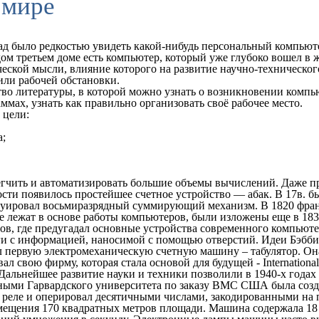
 мире
ад было редкостью увидеть какой-нибудь персональный компьюте
аждом третьем доме есть компьютер, который уже глубоко вошел
еской мысли, влияние которого на развитие научно-техническог
или рабочей обстановки.
во литературы, в которой можно узнать о возникновении компью
ммах, узнать как правильно организовать своё рабочее место.
 цели:
а;
егчить и автоматизировать большие объемы вычислений. Даже 
ости появилось простейшее счетное устройство — абак. В 17в. 
труировал восьмиразрядный суммирующий механизм. В 1820 фра
е лежат в основе работы компьютеров, были изложены еще в 18
в, где предугадал основные устройства современного компьютер
и с информацией, наносимой с помощью отверстий. Идеи Бэббидж
 первую электромеханическую счетную машину – табулятор. Она 
л свою фирму, которая стала основой для будущей - Internationa
Дальнейшее развитие науки и техники позволили в 1940-х года
еными Гарвардского университета по заказу ВМС США была созда
реле и оперировал десятичными числами, закодированными на п
азмещения 170 квадратных метров площади. Машина содержала 1