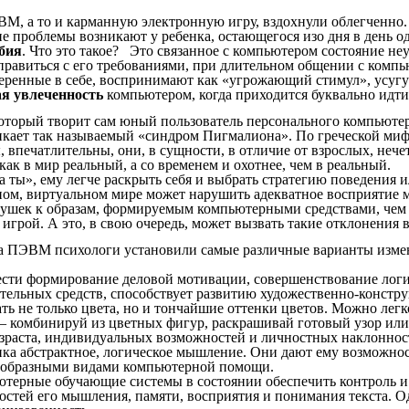
М, а то и карманную электронную игру, вздохнули облегченно. 
кие проблемы возникают у ребенка, остающегося изо дня в день 
бия
. Что это такое? Это связанное с компьютером состояние не
 справиться с его требованиями, при длительном общении с ком
уверенные в себе, воспринимают как «угрожающий стимул», усу
я увлеченность
компьютером, когда приходится буквально идти 
оторый творит сам юный пользователь персонального компьютера
икает так называемый «синдром Пигмалиона». По греческой миф
впечатлительны, они, в сущности, в отличие от взрослых, нечет
ак в мир реальный, а со временем и охотнее, чем в реальный.
а ты», ему легче раскрыть себя и выбрать стратегию поведения 
ном, виртуальном мире может нарушить адекватное восприятие м
грушек к образам, формируемым компьютерными средствами, чем
игрой. А это, в свою очередь, может вызвать такие отклонения в 
ПЭВМ психологи установили самые различные варианты измене
сти формирование деловой мотивации, совершенствование логи
тельных средств, способствует развитию художественно-констр
ть не только цвета, но и тончайшие оттенки цветов. Можно лег
 комбинируй из цветных фигур, раскрашивай готовый узор или 
зраста, индивидуальных возможностей и личностных наклонност
ка абстрактное, логическое мышление. Они дают ему возможнос
нообразными видами компьютерной помощи.
ютерные обучающие системы в состоянии обеспечить контроль и
остей его мышления, памяти, восприятия и понимания текста. 