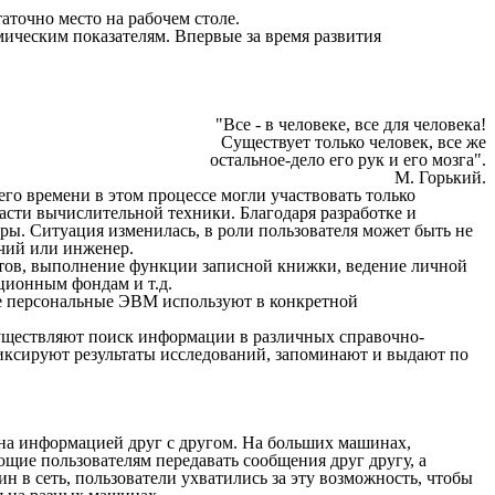
аточно место на рабочем столе.
ическим показателям. Впервые за время развития
"Все - в человеке, все для человека!
Существует только человек, все же
остальное-дело его рук и его мозга".
М. Горький.
его времени в этом процессе могли участвовать только
сти вычислительной техники. Благодаря разработке и
ы. Ситуация изменилась, в роли пользователя может быть не
очий или инженер.
тов, выполнение функции записной книжки, ведение личной
ционным фондам и т.д.
ые персональные ЭВМ используют в конкретной
уществляют поиск информации в различных справочно-
иксируют результаты исследований, запоминают и выдают по
ена информацией друг с другом. На больших машинах,
щие пользователям передавать сообщения друг другу, а
н в сеть, пользователи ухватились за эту возможность, чтобы