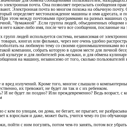
азначенные для обмена сообщениями пользователей, находящихс
о электронная почта. Она позволяет пересылать сообщения пра
вают. Электронная почта во многом похожа на обычную почту. 
 который определяет местонахождение машины и имя адресата, и 
я. При этом между почтовыми программами на разных машинах сущ
бычной, "бумажной" .Если группа людей, объединенных общими 
я него какое-либо имя, после чего все сообщения, посланные на
групп людей используется система, независимая от электронно
х товарах, книгах или фильмах, через нее очень удобно распрос
 поболтать на любимую тему со своими единомышленниками во вс
ой компании, собрать которую в одном месте для личной бесед
кой культуре и для любителей рок-музыки, и для обмена кули
бщения на машину, независимо от того, сколько пользователей н
е и вред излучений. Кроме того, многие слышали о компьютерн
венно, их тревожит, не будет ли так и с их ребенком.
 И не будет ли поздно? Или преждевременно? Ведь возраст, с к
м
о с кем по улицам, он дома, не бегает, не прыгает, не разбрасыв
ает к взрослым и даже, может быть, учится чему-то (по обучаю
ки, пойти с ним погулять, потом чем-то занять, потом все убрать 