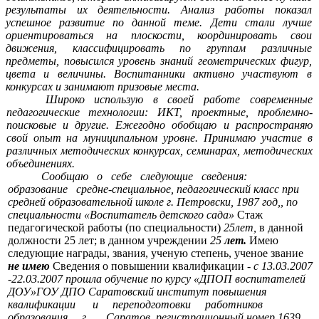
результаты их деятельности. Анализ работы показал
успешное развитие по данной теме. Дети стали лучше
ориентироваться на плоскости, координировать свои
движения, классифицировать по группам различные
предметы, повысился уровень знаний геометрических фигур,
цвета и величины. Воспитанники активно участвуют в
конкурсах и занимают призовые места.
Широко использую в своей работе современные
педагогические технологии: ИКТ, проектные, проблемно-
поисковые и другие. Ежегодно обобщаю и распространяю
свой опыт на муниципальном уровне. Принимаю участие в
различных методических конкурсах, семинарах, методических
объединениях.
Сообщаю о себе следующие сведения:
образование средне-специальное, педагогический класс при
средней образовательной школе г. Петровски, 1987 год,, по
специальности «Воспитатель детского сада»
Стаж
педагогической работы (по специальности)
25лет,
в данной
должности 25 лет; в данном учреждении
25
лет.
Имею
следующие награды, звания, ученую степень, ученое звание
не имею
Сведения о повышении квалификации -
с 13.03.2007
-22.03.2007 прошла обучение по курсу «ДПОП воспитателей
ДОУ»ГОУ ДПО Саратовский институт повышения
квалификации и переподготовки работников
образования г. Саратов, регистрационный номер 1639.