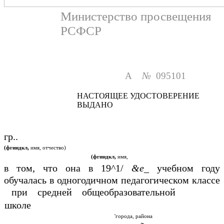
Министерство просвещения
РСФСР
А
№
095101
НАСТОЯЩЕЕ УДОСТОВЕРЕНИЕ
ВЫДАНО
гр..
(фгиндкл,
имя, отчество)
(фгиндкл,
имя,
в том, что она в 19^1/
&е_
учебном году
обучалась в одногодичном педагогическом классе
при средней общеобразовательной
школе
'города, района