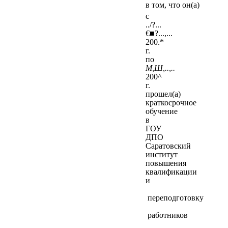
в том, что он(а)
с
../?...
€■?...,...
200.*
г.
по
М,Ш,..,..
200^
г.
прошел(а)
краткосрочное
обучение
в
ГОУ
ДПО
Саратовский
институт
повышения
квалификации
и
переподготовку
работников