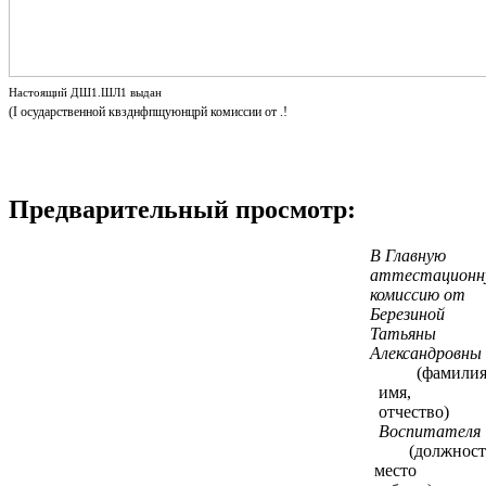
Настоящий ДШ1.ШЛ1 выдан
(I осударственной квзднфпщуюнцрй комиссии от .!
Предварительный просмотр:
В Главную
аттестационн
комиссию от
Березиной
Татьяны
Александровны
(фамилия
имя,
отчество)
Воспитателя
(должност
место