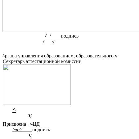
/' /
подпись
!
/Т
^ргана управления образованием, образовательного у
Секретарь аттестационной комиссии
^
V
Присвоена
/-ЦД
^т'^'
подпись
V