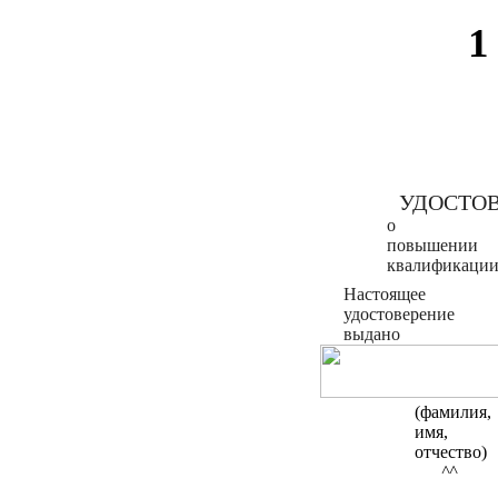
1
УДОСТО
о
повышении
квалификаци
Настоящее
удостоверение
выдано
(фамилия,
имя,
отчество)
^^