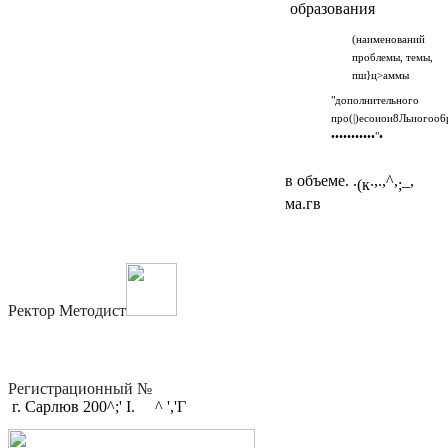
образования
(наименований
проблемы, темы,
пш}ц>аммы
"дополнительного
про(|)есоиои8Льиогоо6
•••••••••••"•
в объеме. .
.,.,^,
_,
(к
;
ма.гв
Ректор Методист
Регистрационный №
г. Сарлюв 200^;' I. ^ ','Г