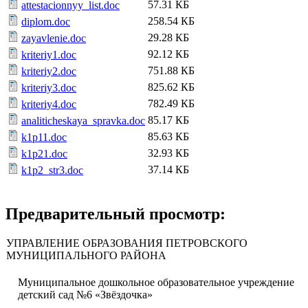
57.31 КБ
attestacionnyy_list.doc
258.54 КБ
diplom.doc
29.28 КБ
zayavlenie.doc
92.12 КБ
kriteriy1.doc
751.88 КБ
kriteriy2.doc
825.62 КБ
kriteriy3.doc
782.49 КБ
kriteriy4.doc
85.17 КБ
analiticheskaya_spravka.doc
85.63 КБ
k1p11.doc
32.93 КБ
k1p21.doc
37.14 КБ
k1p2_str3.doc
Предварительный просмотр:
УПРАВЛЕНИЕ ОБРАЗОВАНИЯ ПЕТРОВСКОГО
МУНИЦИПАЛЬНОГО РАЙОНА
Муниципальное дошкольное образовательное учреждение
детский сад №6 «Звёздочка»