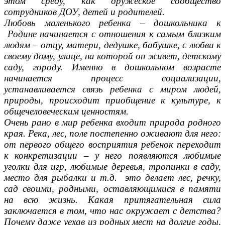
этом среду, как дружеское сообщество
сотрудников ДОУ, детей и родителей.
Любовь маленького ребенка – дошкольника к
Родине начинается с отношения к самым близким
людям – отцу, матери, дедушке, бабушке, с любви к
своему дому, улице, на которой он живет, детскому
саду, городу. Именно в дошкольном возрасте
начинается процесс социализации,
устанавливается связь ребенка с миром людей,
природы, происходит приобщение к культуре, к
общечеловеческим ценностям.
Очень рано в мир ребенка входит природа родного
края. Река, лес, поле постепенно оживают для него:
от первого общего восприятия ребенок переходит
к конкретизации – у него появляются любимые
уголки для игр, любимые деревья, тропинки в саду,
место для рыбалки и т.д. это делает лес, речку,
сад своими, родными, оставляющимися в памяти
на всю жизнь. Какая притягательная сила
заключается в том, что нас окружает с детства?
Почему даже уехав из родных мест на долгие годы,