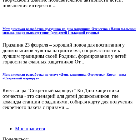
повышения интереса к ...
Методическая разработка праздника ко дню защитника Отечества «Наши мальчики
сильны, скоро вырастут они» (для детей 1 младшей группы)
Праздник 23 февраля – хороший повод для воспитания у
дошкольников чувства патриотизма, сопричастности к
лучшим традициям своей Родины, формирования у детей
гордости за славных защитников От...
Методическая разработка на тему: «День защитника Отечества» Квест - игра
«Секретный маршрут»
Квест-игра "Секретный маршрут" Ко Дню хащитника
отечества - это сценарий для детей дошкольников, где
команды станции с заданиями, собирая карту для получения
секретного пакета с призами....
Мне нравится
Поделиться: