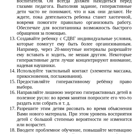
воспитателя. Он всегда должен находиться перед
глазами педагога. Выполняя задание, гиперактивные
дети часто не понимают, что и как они делают. Не
ждите, пока деятельность ребенка станет хаотичной,
вовремя помогите правильно организовать работу.
Обеспечьте для воспитанника возможность быстрого
обращения за помощью.
Создавайте ребенку с СДВГ индивидуальные условия,
которые помогут ему быть более организованным.
Например, через 20-минутные интервалы разрешайте
ему вставать и ходить, не мешая другим. Некоторые
гиперактивные дети лучше концентрируют внимание,
надевая наушники.
Используйте тактильный контакт (элементы массажа,
прикосновения, поглаживания).
Предоставляйте гиперактивному ребёнку право
выбора.
Направляйте лишнюю энергию гиперактивных детей в
полезное русло: во время занятия попросите его что-то
раздать или собрать и т. д.
Разрешите этим детям рисовать во время объяснения
Вами нового материала. При этом уровень восприятия
детей с большой степенью вероятности не изменится
или возрастет.
Вводите проблемное обучение, повышайте мотивацию