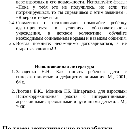
вере взрослых в его возможности. Используйте фразы:
«Пока у тебя это не получилось, но если ты
потренируешься, то ты справишься с этим заданием»,
«Я верю в тебя» и т.п.
Совместно с психологами помогайте ребёнку
адаптироваться в условиях образовательного
учреждения, в детском коллективе, обучайте
необходимым социальным нормам и навыкам общения.
Всегда помните: необходимо договариваться, а не
стараться сломить!!!
Использованная литература
Заваденко Н.Н. Как понять ребенка: дети с
гиперактивностью и дефицитом внимания. М., 2001,
64 с.
Лютова Е.К., Монина Г.Б. Шпаргалка для взрослых:
Психокоррекционная работа с гиперактивными,
агрессивными, тревожными и аутичными детьми. - М.,
2000
По теме: методические разработки,