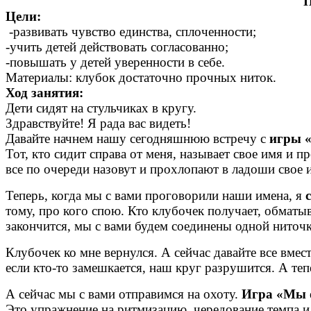
П
Цели:
-развивать чувство единства, сплоченности;
-учить детей действовать согласованно;
-повышать у детей уверенности в себе.
Материалы: клубок достаточно прочных ниток.
Ход занятия:
Дети сидят на стульчиках в кругу.
Здравствуйте! Я рада вас видеть!
Давайте начнем нашу сегодняшнюю встречу с
игры 
Тот, кто сидит справа от меня, называет свое имя и п
все по очереди назовут и прохлопают в ладоши свое 
Теперь, когда мы с вами проговорили наши имена, я
тому, про кого спою. Кто клубочек получает, обматыв
закончится, мы с вами будем соединены одной нито
Клубочек ко мне вернулся. А сейчас давайте все вмес
если кто-то замешкается, наш круг разрушится. А теп
А сейчас мы с вами отправимся на охоту.
Игра «Мы о
Это упражнение на ритмизацию, чередование темпа и