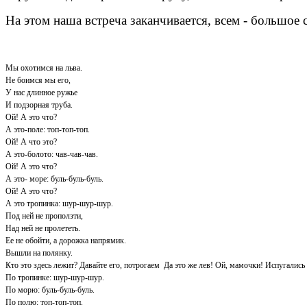
На этом наша встреча заканчивается, всем - большое 
Мы охотимся на льва.
Не боимся мы его,
У нас длинное ружье
И подзорная труба.
Ой! А это что?
А это-поле: топ-топ-топ.
Ой! А что это?
А это-болото: чав-чав-чав.
Ой! А это что?
А это- море: буль-буль-буль.
Ой! А это что?
А это тропинка: шур-шур-шур.
Под ней не проползти,
Над ней не пролететь.
Ее не обойти, а дорожка напрямик.
Вышли на полянку.
Кто это здесь лежит? Давайте его, потрогаем Да это же лев! Ой, мамочки! Испугались
По тропинке: шур-шур-шур.
По морю: буль-буль-буль.
По полю: топ-топ-топ.