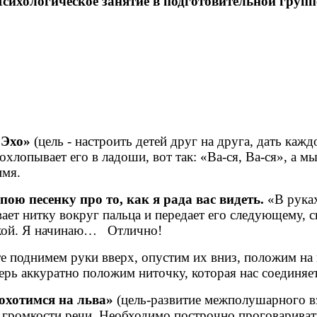
сихологическое занятие в подготовительной групп
«Эхо»
(цель - настроить детей друг на друга, дать каж
рохлопывает его в ладоши, вот так: «Ва-ся, Ва-ся», а 
имя.
спою песенку про то, как я рада вас видеть.
«В руках
ает нитку вокруг пальца и передает его следующему, с
чкой. Я начинаю… Отлично!
те поднимем руки вверх, опустим их вниз, положим на 
ерь аккуратно положим ниточку, которая нас соединяет
хотимся на льва»
(цель-развитие межполушарного в
 громкости речи. Необходимо построчно проговариват