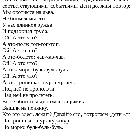
соответствующими событиями. Дети должны повторят
Мы охотимся на льва.
Не боимся мы его,
У нас длинное ружье
И подзорная труба.
Ой! А это что?
А это-поле: топ-топ-топ.
Ой! А что это?
А это-болото: чав-чав-чав.
Ой! А это что?
А это- море: буль-буль-буль.
Ой! А это что?
А это тропинка: шур-шур-шур.
Под ней не проползти,
Над ней не пролететь.
Ее не обойти, а дорожка напрямик.
Вышли на полянку.
Кто это здесь лежит? Давайте его, потрогаем (дети «
По тропинке: шур-шур-шур.
По морю: буль-буль-буль.