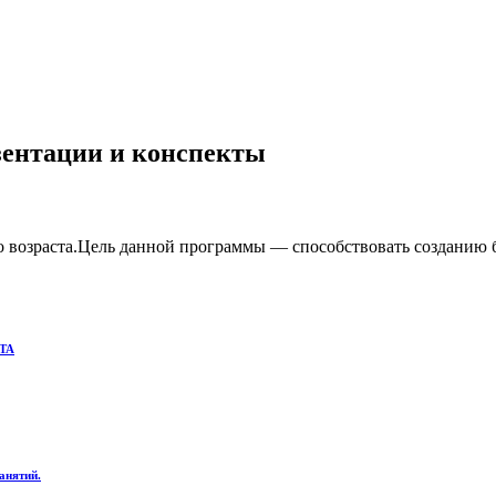
езентации и конспекты
го возраста.Цель данной программы — способствовать созданию 
ТА
анятий.