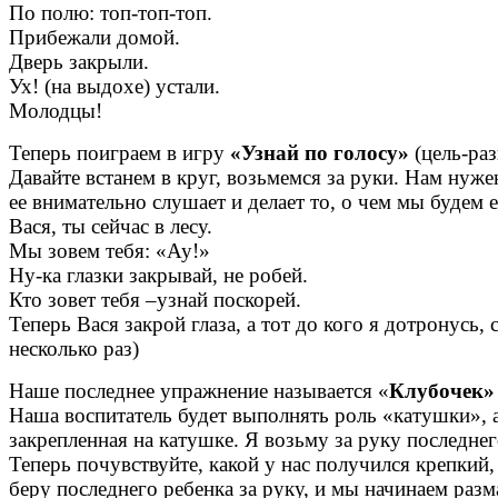
По полю: топ-топ-топ.
Прибежали домой.
Дверь закрыли.
Ух! (на выдохе) устали.
Молодцы!
Теперь поиграем в игру
«Узнай по голосу»
(цель-ра
Давайте встанем в круг, возьмемся за руки. Нам нуже
ее внимательно слушает и делает то, о чем мы будем 
Вася, ты сейчас в лесу.
Мы зовем тебя: «Ау!»
Ну-ка глазки закрывай, не робей.
Кто зовет тебя –узнай поскорей.
Теперь Вася закрой глаза, а тот до кого я дотронусь,
несколько раз)
Наше последнее упражнение называется «
Клубочек»
Наша воспитатель будет выполнять роль «катушки», а 
закрепленная на катушке. Я возьму за руку последнего
Теперь почувствуйте, какой у нас получился крепкий
беру последнего ребенка за руку, и мы начинаем разм