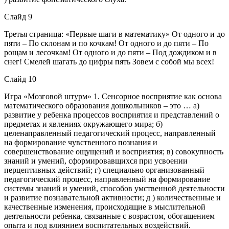
Слайд 9
Третья страница: «Первые шаги в математику» От одного и до
пяти – По склонам и по кочкам! От одного и до пяти – По
рощам и лесочкам! От одного и до пяти – Под дождиком и в
снег! Смелей шагать до цифры пять Зовем с собой мы всех!
Слайд 10
Игра «Мозговой штурм» 1. Сенсорное восприятие как основа
математического образования дошкольников – это … а)
развитие у ребенка процессов восприятия и представлений о
предметах и явлениях окружающего мира; б)
целенаправленный педагогический процесс, направленный
на формирование чувственного познания и
совершенствование ощущений и восприятия; в) совокупность
знаний и умений, сформировавщихся при усвоении
перцептивных действий; г) специально организованный
педагогический процесс, направленный на формирование
системы знаний и умений, способов умственной деятельности
и развитие познавательной активности; д ) количественные и
качественные изменения, происходящие в мыслительной
деятельности ребенка, связанные с возрастом, обогащением
опыта и под влиянием воспитательных воздействий.