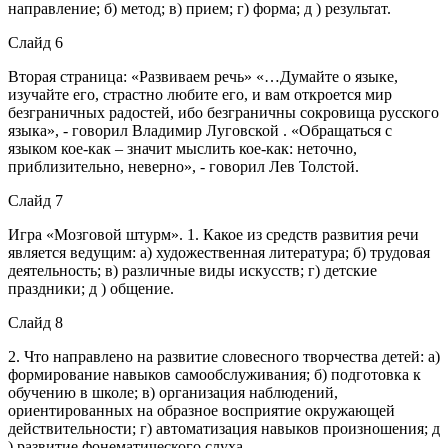
направление; б) метод; в) прием; г) форма; д ) результат.
Слайд 6
Вторая страница: «Развиваем речь» «…Думайте о языке,
изучайте его, страстно любите его, и вам откроется мир
безграничных радостей, ибо безграничны сокровища русского
языка», - говорил Владимир Луговской . «Обращаться с
языком кое-как – значит мыслить кое-как: неточно,
приблизительно, неверно», - говорил Лев Толстой.
Слайд 7
Игра «Мозговой штурм». 1. Какое из средств развития речи
является ведущим: а) художественная литература; б) трудовая
деятельность; в) различные виды искусств; г) детские
праздники; д ) общение.
Слайд 8
2. Что направлено на развитие словесного творчества детей: а)
формирование навыков самообслуживания; б) подготовка к
обучению в школе; в) организация наблюдений,
ориентированных на образное восприятие окружающей
действительности; г) автоматизация навыков произношения; д
) развитие фонематического слуха.