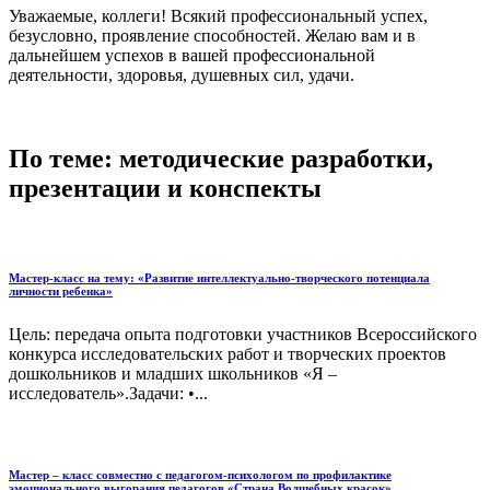
Уважаемые, коллеги! Всякий профессиональный успех,
безусловно, проявление способностей. Желаю вам и в
дальнейшем успехов в вашей профессиональной
деятельности, здоровья, душевных сил, удачи.
По теме: методические разработки,
презентации и конспекты
Мастер-класс на тему: «Развитие интеллектуально-творческого потенциала
личности ребенка»
Цель: передача опыта подготовки участников Всероссийского
конкурса исследовательских работ и творческих проектов
дошкольников и младших школьников «Я –
исследователь».Задачи: •...
Мастер – класс совместно с педагогом-психологом по профилактике
эмоционального выгорания педагогов «Страна Волшебных красок»