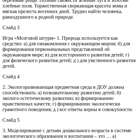
березовые рощи. Полные свежести зеленые луга и золотые
хлебные поля. Торжественная сверкающая красота зимы и
мягкая прелесть весенних дней. Трудно найти человека,
равнодушного к родной природе.
Слайд 3
Игра «Мозговой штурм» 1. Природа используется как
средство: а) для ознакомления с окружающим миром; б) для
формирования первоначальных представлений об
окружающем мире; в) для всестороннего развития детей; г)
для физического развития детей; д ) для умственного развития
детей.
Слайд 4
2. Экологоразвивающая предметная среда в ДОУ должна
способствовать: а) познавательному развитию детей; б)
эколого-эстетическому развитию; в) формированию
нравственных качеств; г) формированию экологически
грамотного поведения; д ) все ответы верны в совокупности.
Слайд 5
3. Моделирование с детьми дошкольного возраста в системе
экологического образования и воспитания – это … а)