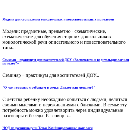
Модели для составления описательных и повествовательных монологов
Модели: предметные, предметно - схематические,
схематические для обучения старших дошкольников
монологической речи описательного и повествовательного
типа...
Семинар – практикум для воспитателей ДОУ «Воспитатель и родитель:диалог или
монолог?»
Семинар – практикум для воспитателей ДОУ...
"О чем говорить с ребенком в семье. Диалог или монолог?"
С детства ребенку необходимо общаться с людьми, делить­ся
своими мыслями и переживаниями с близкими. В семье эту
потребность можно удовлетворить через индивидуальные
разговоры и беседы. Разговор в...
НОД по развитию речи Тема: Комбинированные монологи