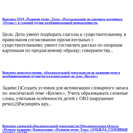
Конспект ООД «Развитие речи». Тема: «Рассказывание по опорным картинкам
«Осень»» в старшей группе комбинированной направленности.
Цель: Дети умеют подбирать глаголы к существительному, в
правильном согласовании прилагательных с
существительными; умеют составлять рассказ по опорным
картинкам по предлагаемому образцу; совершенству...
Конспект непосредственно- образовательной деятельности по развитию речи в
комбинированной группе(подготовительная) по теме «Космос»
Задачи:1)Создать условия для активизации словарного запаса
по лексической теме «Космос». Учить образовывать сложные
слова, учитывая особенности детей с ОВЗ (нарушение
речи);2)Расширять кру...
Конспект открытой образовательной деятельности Образовательная область
«Речевое развитие» Направление: «Развитие речи» Тема: «ОДЕЖДА, ГОЛОВНЫЕ
УБОРЫ, ОБУВЬ» с воспитанниками подготовительной к школе группы