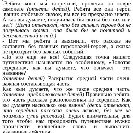
-Ребята кого мы встретили, пролетая на ковре
самолете
(ответы детей).
Ребята все они герои
ваших любимых сказок, вы все их прекрасно знаете.
А как вы думаете, получилась бы сказка без них или
нет?
(Дети отвечают, что без главных героев бы не
получилась сказка, она была бы не понятной и
бессмысленной и т.д.)
- Вот мы ребята и выяснили, что рассказ не
составить без главных персонажей-героев, а сказка
не проходит без важных событий.
-Но это еще не все! Следующая точка нашего
путешествия называется по особенному, «Золотая
середина», как вы думаете, что означает это
название?
(ответы детей)
Раскрытие средней части очень
важная составляющая часть.
Как выи думаете, что же такое средняя часть.
(ответы- предположения детей)
Правильно ребята,
это часть рассказа расположенная по середине. Как
вы думаете насколько она важна?
(дети отвечают,
что середина рассказа очень важна, без нее не
поймешь сути рассказа)
. Будьте внимательны, для
того чтобы нам продолжить путешествие нужно
произнести волшебные слова и выполнить
указанные действия: