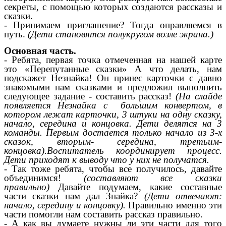
секреты, с помощью которых создаются рассказы и
сказки.
- Принимаем приглашение? Тогда оправляемся в
путь.
(Дети становятся полукругом возле экрана.)
Основная часть.
- Ребята, первая точка отмеченная на нашей карте
это «Перепутанные сказки» А что делать, нам
подскажет Незнайка! Он принес карточки с давно
знакомыми нам сказками и предложил выполнить
следующее задание - составить рассказ!
(На слайде
появляется Незнайка с большим конвертом, в
котором лежат карточки, 3 штуки на одну сказку,
начало, середина и концовка. Дети делятся на 3
команды. Первым достается только начало из 3-х
сказок, вторым- середина, третьим-
концовка).Воспитатель координирует процесс.
Дети приходят к выводу что у них не получатся.
- Так тоже ребята, чтобы все получилось, давайте
объединимся!
(составляют все сказки
правильно)
Давайте подумаем, какие составные
части сказки нам дал Знайка?
(Дети отвечают:
начало, середину и концовку).
Правильно именно эти
части помогли нам составить рассказ правильно.
- А как вы думаете нужны ли эти части для того