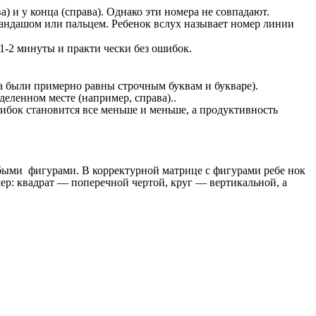
) и у конца (справа). Однако эти номера не совпадают.
арандашом или пальцем. Ребенок вслух называет номер линии
 1-2 минуты и практи чески без ошибок.
ца были примерно равны строчным буквам и букваре).
деленном месте (например, справа)..
ибок становится все меньше и меньше, а продуктивность
юбыми фигурами. В корректурной матрице с фигурами ребе нок
ер: квадрат — поперечной чертой, круг — вертикальной, а