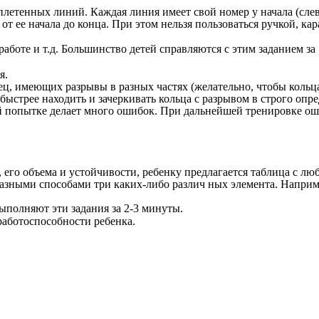
летенных линий. Каждая линия имеет свой номер у начала (слева
от ее начала до конца. При этом нельзя пользоваться ручкой, к
аботе и т.д. Большинство детей справляются с этим заданием за
я.
лец, имеющих разрывы в разных частях (желательно, чтобы коль
ыстрее находить и зачеркивать кольца с разрывом в строго опре
ой попытке делает много ошибок. При дальнейшей тренировке ош
eгo объема и устойчивости, ребенку предлагается таблица с л
разными способами три каких-либо различ ных элемента. Наприм
ыполняют эти задания за 2-3 минуты.
работоспособности ребенка.