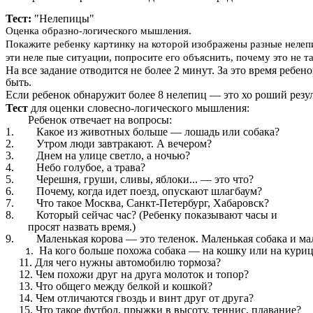
Тест:
"Нелепицы"
Оценка образно-логического мышления.
Покажите ребенку картинку на которой изображены разные нелепиц
эти неле пые ситуации, попросите его объяснить, почему это не т
На все задание отводится не более 2 минут. За это время ребен
быть.
Если ребенок обнаружит более 8 нелепиц — это хо роший резул
Тест
для оценки словесно-логического мышления:
Ребенок отвечает на вопросы:
1. Какое из животных больше — лошадь или собака?
2. Утром люди завтракают. А вечером?
3. Днем на улице светло, а ночью?
4. Небо голубое, а трава?
5. Черешня, груши, сливы, яблоки... — это что?
6. Почему, когда идет поезд, опускают шлагбаум?
7. Что такое Москва, Санкт-Петербург, Хабаровск?
8. Который сейчас час? (Ребенку показывают часы и
просят назвать время.)
9. Маленькая корова — это теленок. Маленькая собака и мал
На кого больше похожа собака — на кошку или на кури
11. Для чего нужны автомобилю тормоза?
12. Чем похожи друг на друга молоток и топор?
13. Что общего между белкой и кошкой?
14. Чем отличаются гвоздь и винт друг от друга?
15. Что такое футбол, прыжки в высоту, теннис, плавание?