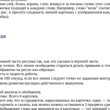
 (лев, белка, корова, слон, кошка) и за писаны схемы этих слов
ужочки подходят к каждому слову. Например, слово "волк" соотве
у рис. и просите соединить линией картинку с изображением каж
ибка).
НИЯ
ней части рисунка так, как это сделано в верхней части.
е и точнее. Все линии необходимо стараться делать прямыми и т
ображены на рисун ках-образцах.
сть и скорость работы.
ем 100 секунд, если все линии следуют точно по заданным конт
овень развития наглядно-действенного мышления.
й анализа и обобщения.
чке. Всего 6 карточек,
ите ему, что из предметов, нарисованных на карточке, один — 
одумать и сказать, как можно назвать оставшиеся 3 предмета од
обобщающее слово как минимум на 4 карточках — это хороший у