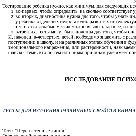
З
Тестирование ребенка нужно, как минимум, для следующих це
во-первых, чтобы определить, на сколько соответствует у
во-вторых, диагностика нужна для того, чтобы узнать ин
у ребенка отдельных недостаточно развитых интеллекту
тестов эти «слабые места» можно выявить заранее, и вн
в-третьих, тесты могут быть полезны для того, чтобы оц
И, наконец, в-четвертых, детей необходимо знакомить с ра
поступлении в школу, и на различных этапах обучения в б
эмоционального напряжения, или растерянности, называемым
шансы с теми, кто по тем или иным причинам уже имеет опы
ИССЛЕДОВАНИЕ ПСИХ
ТЕСТЫ ДЛЯ ИЗУЧЕНИЯ РАЗЛИЧНЫХ СВОЙСТВ ВНИМ
Тест:
"Переплетенные линии"
Оценка устойчивости внимания.