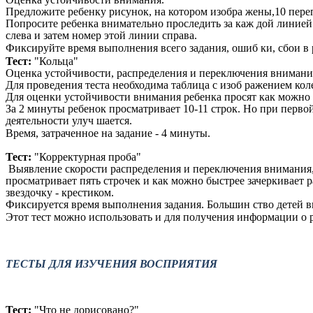
Предложите ребенку рисунок, на котором изобра жены,10 переп
Попросите ребенка внимательно проследить за каж дой линией 
слева и затем номер этой линии справа.
Фиксируйте время выполнения всего задания, ошиб ки, сбои в р
Тест:
"Кольца"
Оценка устойчивости, распределения и переключения внимани
Для проведения теста необходима таблица с изоб ражением ко
Для оценки устойчивости внимания ребенка просят как можно б
За 2 минуты ребенок просматривает 10-11 строк. Но при перв
деятельности улуч шается.
Время, затраченное на задание - 4 минуты.
Тест:
"Корректурная проба"
Выявление скорости распределения и переключения внимания, 
просматривает пять строчек и как можно быстрее зачеркивает 
звездочку - крестиком.
Фиксируется время выполнения задания. Большин ство детей в
Этот тест можно использовать и для получения информации о 
ТЕСТЫ ДЛЯ ИЗУЧЕНИЯ ВОСПРИЯТИЯ
Тест:
"Что не дорисовано?"