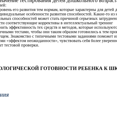
начение тестирования детей дошкольного возраст
лей:
ровень его развития тем нормам, которые характерны для детей д
дивидуальные особенности развития способностей. Какие-то из н
альных способностей может стать причиной серьезных затрудне
ести соответствующие коррективы в интеллектуальный тренинг
енить эффективность тех средств и методов, которые используют
зличными тестами, чтобы они таким образом готовились к тем пр
удущем. Знакомство с типичными тестовыми заданиями поможет 
и «эффектом неожиданности», чувствовать себя более уверенно
т тестовой проверки.
ОЛОГИЧЕСКОЙ ГОТОВНОСТИ РЕБЕНКА К Ш
АНИЯ