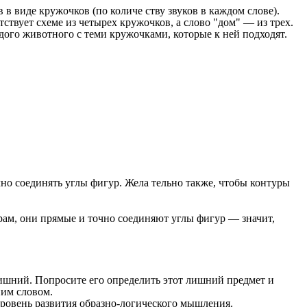
 в виде кружочков (по количе ству звуков в каждом слове).
тствует схеме из четырех кружочков, а слово "дом" — из трех.
дого животного с теми кружочками, которые к ней подходят.
очно соединять углы фигур. Жела тельно также, чтобы контуры
урам, они прямые и точно соединяют углы фигур — значит,
лишний. Попросите его определить этот лишний предмет и
ним словом.
ровень развития образно-логического мышления.