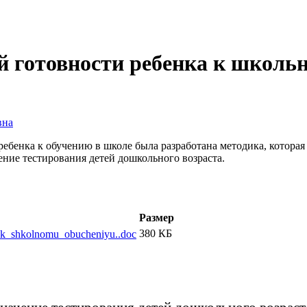
й готовности ребенка к школь
вна
ебенка к обучению в школе была разработана методика, которая 
ение тестирования детей дошкольного возраста.
Размер
380 КБ
__k_shkolnomu_obucheniyu..doc