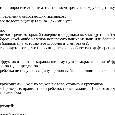
в, попросите его внимательно посмотреть па каждую картинку и 
определения недостающих признаков.
все недостающие детали за 1,5-2 ми нуты.
ию.
ников, среди которых 5 совершенно одинако вых квадратов и 5 
орот, какой-либо из углов четырехугольника меньше или больше
 (квадраты, у которых все стороны и углы равны).
 это свидетельствует о наличии у него способнос ти к дифферен
фруктов и цветные каранда ши: ему нужно закрасить каждый фр
етов и др. предметов.
 ребенка не получается сразу, продол жайте выполнять аналогич
 кружочками. Сколько звуков в слове, столько и кружочков.
0. Проверьте, правильно ли ребенок понял задание. После этого 
а листе бумаги.
едующей:
роший результат.