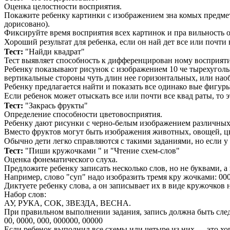
Оценка целостности восприятия.
Покажите ребенку картинки с изображением зна комых предмето
дорисовано).
Фиксируйте время восприятия всех картинок и пра вильность 
Хороший результат для ребенка, если он най дет все или почти 
Тест:
"Найди квадрат"
Тест выявляет способность к дифференцирован ному восприят
Ребенку показывают рисунок с изображением 10 че тырехуголь
вертикальные стороны чуть длин нее горизонтальных, или наоб
Ребенку предлагается найти и показать все одинако вые фигуры
Если ребенок может отыскать все или почти все квад раты, то
Тест:
"Закрась фрукты"
Определение способности цветовосприятия.
Ребенку дают рисунки с черно-белым изображением различных 
Вместо фруктов могут быть изображения животных, овощей, цв
Обычно дети легко справляются с такими заданиями, но если у
Тест:
"Пиши кружочками " и "Чтение схем-слов"
Оценка фонематического слуха.
Предложите ребенку записать несколько слов, но не буквами, а
Например, слово "суп" надо изобразить тремя кру жочками: 00
Диктуете ребенку слова, а он записывает их в виде кружочков н
Набор слов:
АУ, РУКА, СОК, ЗВЕЗДА, ВЕСНА.
При правильном выполнении задания, запись должна быть сл
00, 0000, 000, 000000, 00000
Если ребенок выполнил все схемы или четыре из них — это хо