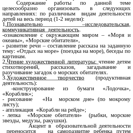
Содержание работы по данной теме
целесообразно организовать в следующих
направлениях: по различным видам деятельности
детей на весь период (1-2 недели):
1
.
Познавательно –исследовательская,
коммуникативная деятельность
.
-ознакомление с окружающим миром – «Моря и
океаны», «Морские обитатели»,
- развитие речи – составление рассказа на заданную
тему: «Отдых на море» (поездка на море), беседы по
картинам.
2
.Чтение художественной литературы:
чтение детям
стихотворений, рассказов, загадывание и
разучивание загадок о морских обитателях.
3.
Художественное творчество
(продуктивная
деятельность):
-конструирование из бумаги «Лодочка»,
«Кораблик»;
- рисование «На морском дне» (по мокрому
листу);
- аппликация «Корабли на рейде»;
- лепка «Морские обитатели» (рыбки, морские
звезды, медузы, ракушки).
Акцент в образовательной деятельности
переносится на саморазвитие ребенка путем