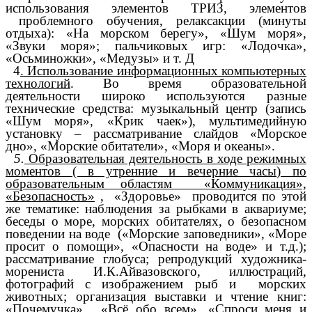
использования элементов ТРИЗ, элементов
проблемного обучения, релаксакции (минуты
отдыха): «На морском берегу», «Шум моря»,
«Звуки моря»; пальчиковых игр: «Лодочка»,
«Осьминожки», «Медузы» и т. Д
4
. Использование информационных компьютерных
технологий
. Во время образовательной
деятельности широко используются разные
технические средства: музыкальный центр (запись
«Шум моря», «Крик чаек»), мультимедийную
установку – рассматривание слайдов «Морское
дно», «Морские обитатели», «Моря и океаны».
5.
Образовательная деятельность в ходе режимных
моментов ( в утренние и вечерние часы) по
образовательным областям «Коммуникация»,
«Безопасность»
, «Здоровье» проводится по этой
же тематике: наблюдения за рыбками в аквариуме;
беседы о море, морских обитателях, о безопасном
поведении на воде («Морские заповедники», «Море
просит о помощи», «Опасности на воде» и т.д.);
рассматривание глобуса; репродукций художника-
морениста И.К.Айвазовского, иллюстраций,
фотографий с изображением рыб и морских
животных; организация выставки и чтение книг:
«Почемучка», «Всё обо всем», «Спроси меня и