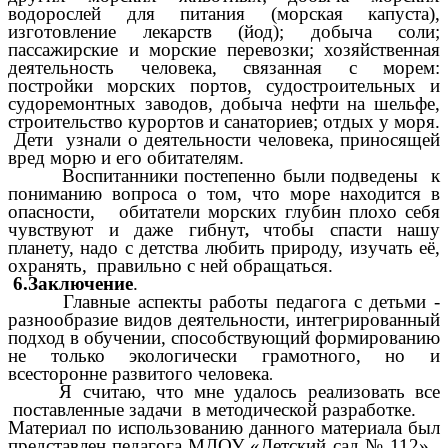
водорослей для питания (морская капуста),
изготовление лекарств (йод); добыча соли;
пассажирские и морские перевозки; хозяйственная
деятельность человека, связанная с морем:
постройки морских портов, судостроительных и
судоремонтных заводов, добыча нефти на шельфе,
строительство курортов и санаториев; отдых у моря.
Дети узнали о деятельности человека, приносящей
вред морю и его обитателям.
Воспитанники постепенно были подведены к
пониманию вопроса о том, что море находится в
опасности, обитатели морских глубин плохо себя
чувствуют и даже гибнут
чтобы спасти нашу
,
планету, надо с детства любить природу, изучать её,
охранять, правильно с ней обращаться.
6.Заключение
.
Главные аспекты работы педагога с детьми -
разнообразие видов деятельности, интегрированный
подход в обучении, способствующий формированию
не только экологически грамотного, но и
всесторонне развитого человека
.
Я считаю, что мне удалось реализовать все
поставленные задачи в методической разработке.
Материал по использованию данного материала был
представлен педагога МДОУ «Детский сад № 112» ,