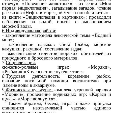
отвечу», «Поведение животных» - из серии «Моя
первая энциклопедия», загадывание загадок, чтение
рассказов «Нефть в море», «Отчего погибли киты» -
из книги «Энциклопедия в картинках»: проводили
наблюдения за водой, опыты с выпариванием
морской воды.
6.Индивидуальная работа:
- закрепление материала лексической темы «Водный
мир»;
- закрепление навыков счета (рыбы, морские
камушки, ракушки); составление задач;
- выкладывание силуэтов морских обитателей из
природного и бросового материалов.
7.
Социализация:
сюжетно-ролевые игры: «Моряки»,
«Рыбаки»,«Кругосветное путешествие».
8.
Трудовая деятельность
:
кормление рыбок,
оказание посильной помощи воспитателю при
замене воды в аквариуме.
9
.
Физическая культура
:
комплекс утренней зарядки
«Моряки», проведение подвижных игр: «Караси и
щука», «Море волнуется».
Таким образом, беседа, игра и даже прогулка
становится неотъемлемой частью единого
воспитательного процесса.