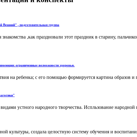
й Вешний" , подготовительная группа
 знакомства ,как праздновали этот праздник в старину, пальчико
, имеющих ограниченные возможности здоровья.
вия на ребенка; с его помощью формируется картина образов и п
дагогики"
видами устного народного творчества. Испльзование народной п
й культуры, создала целостную систему обучения и воспитания 