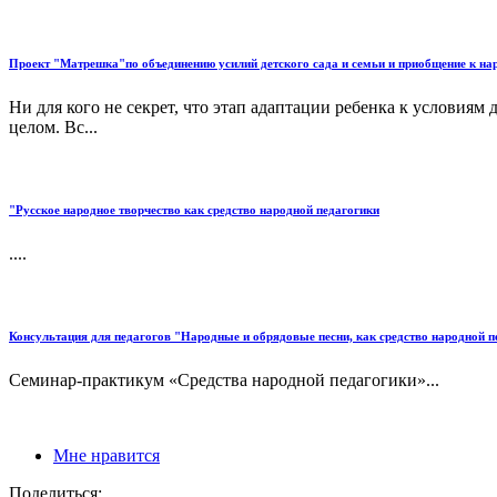
Проект "Матрешка"по объединению усилий детского сада и семьи и приобщение к нар
Ни для кого не секрет, что этап адаптации ребенка к условиям 
целом. Вс...
"Русское народное творчество как средство народной педагогики
....
Консультация для педагогов "Народные и обрядовые песни, как средство народной п
Семинар-практикум «Средства народной педагогики»...
Мне нравится
Поделиться: