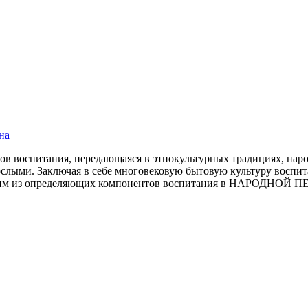
на
оспитания, передающаяся в этнокультурных традициях, народ
взрослыми. Заключая в себе многовековую бытовую культуру в
дним из определяющих компонентов воспитания в НАРОДНОЙ П