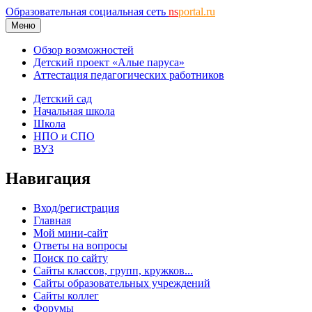
Образовательная социальная сеть
ns
portal.ru
Меню
Обзор возможностей
Детский проект «Алые паруса»
Аттестация педагогических работников
Детский сад
Начальная школа
Школа
НПО и СПО
ВУЗ
Навигация
Вход/регистрация
Главная
Мой мини-сайт
Ответы на вопросы
Поиск по сайту
Сайты классов, групп, кружков...
Сайты образовательных учреждений
Сайты коллег
Форумы