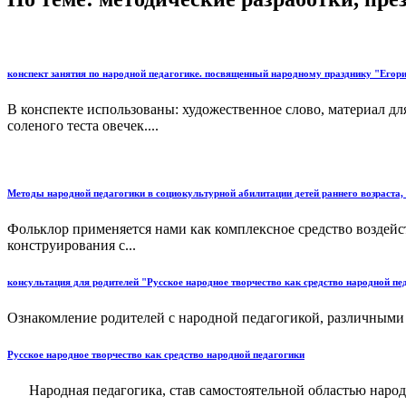
конспект занятия по народной педагогике. посвященный народному празднику "Егори
В конспекте использованы: художественное слово, материал для
соленого теста овечек....
Методы народной педагогики в социокультурной абилитации детей раннего возраста
Фольклор применяется нами как комплексное средство воздейст
конструирования с...
консультация для родителей "Русское народное творчество как средство народной пе
Ознакомление родителей с народной педагогикой, различными 
Русское народное творчество как средство народной педагогики
Народная педагогика, став самостоятельной областью народно