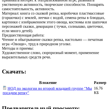
прививать интерес к театрализованной игре, развивать
умственную активность, творческие способности. Поощрять
самостоятельность, активность.
Материал: книга со сказкой репка, коробочки пластмассовые
(горшочки) с землей, леечки с водой, семена репы в блюдцах,
картинки с изображением этого овоща, костюмы или шапочки
персонажей сказки, декорации ( тучки, солнышко, цветочки,
если много детей).
Предшествующая работа:
Чтение и обыгрывание сказки репка, настольно — печатная
игра «Овощи», труд в природном уголке.
Методы и приемы:
Художественное слово, сюрпризный момент, применение
выразительных средств речи.
Скачать:
Вложение
Размер
16.76
НОД по экологии во второй младшей группе "Мы
КБ
посадим репку"
Предварительный просмотр: