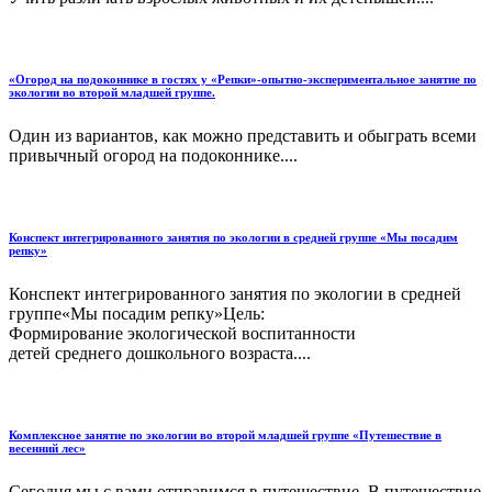
«Огород на подоконнике в гостях у «Репки»-опытно-экспериментальное занятие по
экологии во второй младшей группе.
Один из вариантов, как можно представить и обыграть всеми
привычный огород на подоконнике....
Конспект интегрированного занятия по экологии в средней группе «Мы посадим
репку»
Конспект интегрированного занятия по экологии в средней
группе«Мы посадим репку»Цель:
Формирование экологической воспитанности
детей среднего дошкольного возраста....
Комплексное занятие по экологии во второй младшей группе «Путешествие в
весенний лес»
Сегодня мы с вами отправимся в путешествие. В путешествие