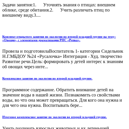
Задачи занятия:1. Уточнять знания о птицах: внешнем
облике, среде обитания.2. Учить различать птиц по
внешнему виду.3....
Конспект открытого занятия по экологии во второй младшей группе на тему:
«Овощи», с элементами драматизации РНС «Репка».
Провела и подготовилаВоспитатель 1- категории Сидельник
Н.Г.МБДОУ №24 «Русалочка» Интеграция - Худ. творчество
Развитие речи.Цель: формировать у детей интерес к знаниям
об овощах через инте...
Комплексное занятие по экологии во второй младшей группе.
Программное содержание. Обратить внимание детей на
значение воды в нашей жизни. Познакомить со свойствами
воды, во что она может превращаться. Для кого она нужна и
для чего она нужна. Воспитывать бере...
Итоговое комплексное занятие по экологии во второй младшей группе.
Учить различать взрослых животных и их детенышей....