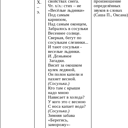
свойствах снега.
произношение
Х.
Чт. х/л.: стих – ие
определённых
–
«Весёлые льдинки»
звуков в словах
э.
Под самым
(Саша П., Оксана)
карнизом,
Над самым оконцем,
Забралось в сосульки
Весеннее солнце.
Сверкая, бегут по
сосулькам слезинки...
И тают сосульки -
веселые льдинки.
И. Демьянов
Загадки.
Висит за окошком
кулек ледяной,
Он полон капели и
пахнет весной.
(Сосулька.)
Кто там с крыши
надо мною
Нависает в холода?
У кого это с весною
С носа капает вода?
(Сосулька.)
Зимняя забава
«Берегись,
заморожу»-