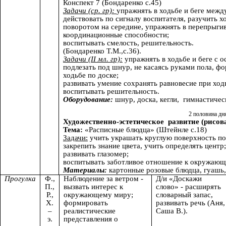
Конспект 7 (Бондаренко с.45)
Задачи (ср. гр):
упражнять в ходьбе и беге межд
действовать по сигналу воспитателя, разучить х
поворотом на середине, упражнять в перепрыгив
координационные способности;
воспитывать смелость, решительность.
(Бондаренко Т.М.,с.36).
Задачи (II мл. гр):
упражнять в ходьбе и беге с о
подлезать под шнур, не касаясь руками пола, ф
ходьбе по доске;
развивать умение сохранять равновесие при ходь
воспитывать решительность.
Оборудование:
шнур, доска, кегли,
гимнастическ
2 половина дн
Художественно-эстетическое развитие (рисов
Тема:
«Расписные блюдца» (Штейнле с.18)
Задачи:
учить украшать круглую поверхность п
закрепить знание цвета, учить определять центр;
развивать глазомер;
воспитывать заботливое отношение к окружающ
Материалы:
картонные розовые блюдца, гуашь, 
Прогулка
Ф.,
Наблюдение за ветром -
Д/и «Доскажи
П.,
вызвать интерес к
слово» - расширять
Р.,
окружающему миру;
словарный запас,
Х.
формировать
развивать речь (Аня,
–
реалистические
Саша В.).
э.
представления о