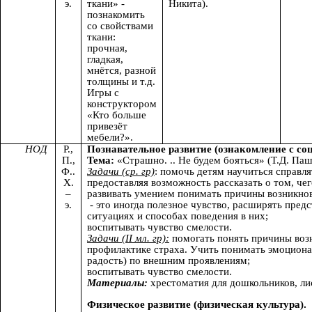
э.
ткани» -
Никита).
познакомить
со свойствами
ткани:
прочная,
гладкая,
мнётся, разной
толщины и т.д.
Игры с
конструктором
«Кто больше
привезёт
мебели?».
НОД
Р.,
Познавательное развитие (ознакомление с с
П.,
Тема:
«Страшно. .. Не будем бояться»
(Т.Д. Паш
Ф..
Задачи (ср. гр)
: помочь детям научиться справл
Х.
предоставляя возможность рассказать о том, чег
–
развивать умением понимать причины возникнове
э.
- это иногда полезное чувство, расширять пред
ситуациях и способах поведения в них;
воспитывать чувство смелости.
Задачи (II мл. гр):
помогать понять причины возн
профилактике страха. Учить понимать эмоциона
радость) по внешним проявлениям;
воспитывать чувство смелости.
Материалы:
хрестоматия для дошкольников, ли
Физическое развитие (физическая культура).