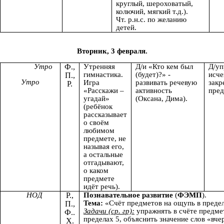
круглый, шероховатый,
колючий, мягкий т.д.).
Чт. р.н.с. по желанию
детей.
Вторник, 3 февраля.
Утро
Ф.,
Утренняя
Д/и «Кто кем был
Д/уп
гимнастика.
(будет)?» -
исче
П.,
Утро
Игра
развивать речевую
закр
Р.
«Расскажи –
активность
пред
угадай»
(Оксана, Дима).
(ребёнок
рассказывает
о своём
любимом
предмете, не
называя его,
а остальные
отгадывают,
о каком
предмете
идёт речь).
НОД
Р.,
Познавательное развитие
(
ФЭМП
).
Тема:
«Счёт предметов на ощупь в предела
П.,
Задачи (ср. гр):
упражнять в счёте предме
Ф..
пределах 5, объяснить значение слов «вче
Х.