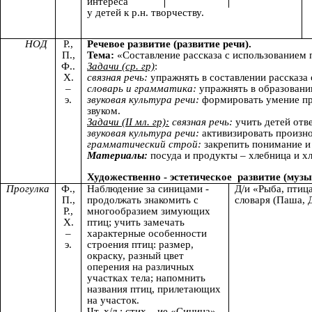
интереса
у детей к р.н. творчеству.
НОД
Р.,
Речевое развитие (развитие речи).
П.,
Тема:
«Составление рассказа с использованием
Ф..
Задачи (ср. гр)
:
Х.
связная речь:
упражнять в составлении рассказа
–
словарь и грамматика:
упражнять в образовани
э.
звуковая культура речи:
формировать умение пра
звуком.
Задачи (II мл. гр):
связная речь:
учить детей отв
звуковая культура речи:
активизировать произно
грамматический строй:
закрепить понимание и
Материалы:
посуда и продукты – хлебница и хл
Художественно - эстетическое развитие (муз
Прогулка
Ф.,
Наблюдение за синицами -
Д/и «Рыба, птица
П.,
продолжать знакомить с
словаря (Паша, 
Р.,
многообразием зимующих
Х.
птиц; учить замечать
–
характерные особенности
э.
строения птиц: размер,
окраску, разный цвет
оперения на различных
участках тела; напомнить
названия птиц, прилетающих
на участок.
Чт. х/л.: стих – ие «Синица»