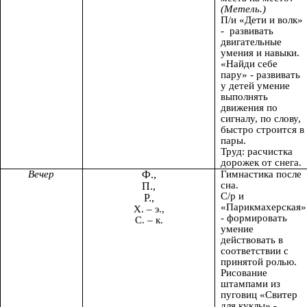
(Метель.)
П/и «Дети и волк»
- развивать
двигательные
умения и навыки.
«Найди себе
пару» - развивать
у детей умение
выполнять
движения по
сигналу, по слову,
быстро строится в
пары.
Труд: расчистка
дорожек от снега.
Вечер
Ф.,
Гимнастика после
сна.
П.,
С/р и
Р.,
«Парикмахерская»
Х. – э.,
- формировать
С. – к.
умение
действовать в
соответствии с
принятой ролью.
Рисование
штампами из
пуговиц «Свитер
для куклы» -