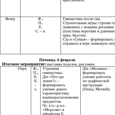
врассыпную.
Вечер
Ф.,
Гимнастика после сна.
П.,
Строительные игры: строим го
Р.,
знакомить с новыми деталями
С. – к.
(пластины короткие и длинные
арка, брусок).
С/р и «Семья» - формировать
отражать в игре знакомую сит
Пятница, 6 февраля.
Итоговое мероприятие:
выставка поделок, рисунков.
Утро
Ф.,
Утренняя
Д/и «Мозаика» -
П.,
гимнастика.
формировать
Р.,
Д/и «Что где
умение работать
Х.
лежит?» -
по графической
–
формировать
инструкции
э.
умение давать
(Паша, Матвей).
характеристику
взаиморасположения
предметов.
Чт. х/л.: р.н.с.
«Морозко» в
обработке Е.