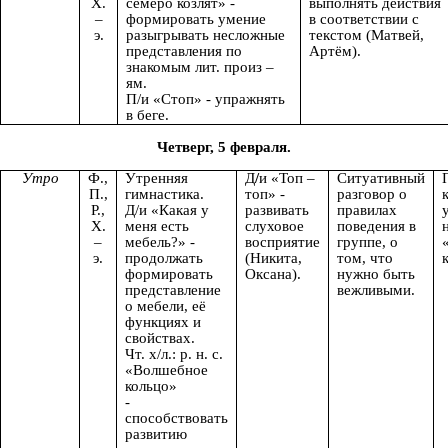
Х.
семеро козлят» -
выполнять действия
–
формировать умение
в соответствии с
э.
разыгрывать несложные
текстом (Матвей,
представления по
Артём).
знакомым лит. произ –
ям.
П/и «Стоп» - упражнять
в беге.
Четверг, 5 февраля.
Утро
Ф.,
Утренняя
Д
/
и «Топ –
Ситуативный
П.,
гимнастика.
топ» -
разговор о
Р.,
Д/и «Какая у
развивать
правилах
Х.
меня есть
слуховое
поведения в
н
–
мебель?» -
восприятие
группе, о
э.
продолжать
(Никита,
том, что
формировать
Оксана).
нужно быть
представление
вежливыми.
о мебели, её
функциях и
свойствах.
Чт. х/л.: р. н. с.
«Волшебное
кольцо»
-
способствовать
развитию