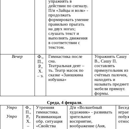
упражнять в
действии по сигналу.
П/и «Зайцы и волк» -
продолжать
формировать умение
правильно прыгать
на двух ногах;
слушать текст и
выполнять движения
в соответствии с
текстом.
Вечер
Ф.,
Гимнастика после
Упражнять Сашу
сна.
В., Сашу П.
П.,
Театральная деят –
составлять
Р.,
ть. Театр масок по
прямоугольник из
Х.
сказке «Заюшкина
счётных палочек,
– э.
избушка»
находить и
называть предме
мебели прямоуг.
формы.
Среда, 4 февраля.
Утро
Ф.,
Утренняя
Д/и «Волшебный
Бесе
П.,
гимнастика.
художник» - развивать
играе
Утро
Р.,
Развивающая
зрительное
побу
Х.
обр. ситуация
восприятие,
относ
–
«Свойства
воображение (Аня,