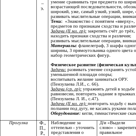
умение сравнивать три предмета по шири
–
возрастающей последовательности, обозна
э.
широкий, уже, самый узкий, узкий, шире,
развивать мыслительные операции, внима
Тема:
«Знакомство с понятием «вверху», 
предметов по признакам сходства и различи
Задачи (II мл. гр):
закрепить счёт до трёх,
находить признаки сходства и различия;
развивать мыслительные операции, внима
Материалы:
фланелеграф, 3 шарфа одног
ширины, 3 прямоугольника одного цвета 
набор геометрических фигур.
Физическое развитие
(
физическая куль
Задачи:
развивать умение сохранять усто
уменьшенной площади опоры;
воспитывать желание заниматься ОРУ.
(Пензулаева Л.И., с. 66).
Задачи (ср. гр):
упражнять детей в ходьбе 
равновесии, повторить задание в прыжках
(Пензулаева Л. И., с.47).
Задачи (II мл. гр):
повторить ходьбу с вып
ползании под дугу, не касаясь руками пола
Оборудование:
кегли, гимнастические ска
Прогулка
Ф.,
Наблюдение за
Д/и «Выдели
оттепелью
-
уточнить
слово» - закрепит
П.,
представления о
правильное
Р.,