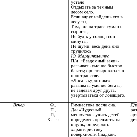
устало,
Отдыхать за темным
лесом село.
Если вдруг найдешь его в
лесу ты,
Там, где на траве туман и
сырость,
Не буди: у солнца сон -
минуты,
Не шуми: весь день оно
трудилось.
Ю. Марцинкявичус
П/и «Бездомный заяц»-
развивать умение быстро
бегать; ориентироваться в
пространстве.
«Лиса в курятнике» -
развивать умение бегать,
не задевая друг друга,
увертываться от ловящего.
Вечер
Ф.,
Гимнастика после сна.
Д/
П.,
Д/и «Чудесный
ра
Р.,
мешочек» - учить детей
ар
Х. – э.
определять предметы на
дет
ощупь, определять
характеристику
поверхности (гладкий,