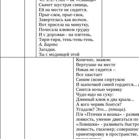
Скачет шустрая синица,
Ей на месте не сидится.
Прыг-скок, прыг-скок,
Завертелась как волчок.
Вот присела на минутку,
Почесала клювом грудку
И с дорожки - на плетень,
Тири-тири, тень-тень-тень.
А. Барто
Загадки.
Ты с модницей этой
Конечно, знаком:
Вертушке на месте
Никак не сидится –
Все хвастает
Синим своим сюртуком
И шапочкой синей гордится...
Снится ночью червяку
Чудо-юдо на суку:
Длинный клюв и два крыла...
А кого червяк боится?
Угадали? Это...
(птица).
П/и «Птички и кошка» - разви
ловкость, умение двигаться по
«Ловишки» - развивать быстро
ловкость, глазомер; совершенс
ориентировку в пространстве,