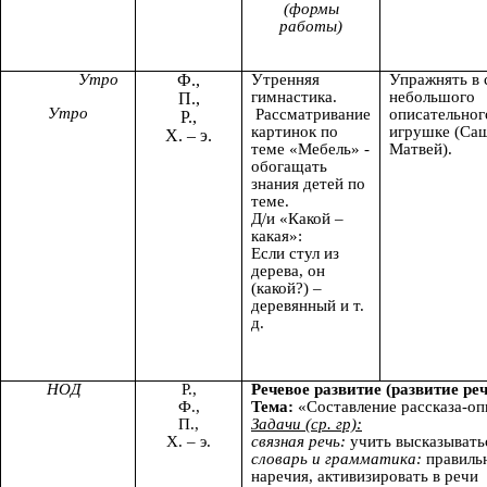
(формы
работы)
Утро
Ф.,
Утренняя
Упражнять в 
гимнастика.
небольшого
П.,
Утро
Рассматривание
описательног
Р.,
картинок по
игрушке (Саш
Х. – э.
теме «Мебель» -
Матвей).
обогащать
знания детей по
теме.
Д/и «Какой –
какая»:
Если стул из
дерева, он
(какой?) –
деревянный и т.
д.
НОД
Р.,
Речевое развитие
(развитие реч
Ф.,
Тема:
«Составление рассказа-оп
П.,
Задачи (ср. гр):
Х. – э.
связная речь:
учить высказывать
словарь и грамматика:
правильн
наречия, активизировать в речи