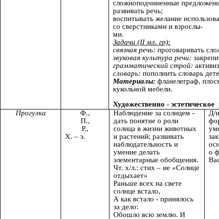
сложноподчиненные предложени
развивать речь;
воспитывать желание использов
со сверстниками и взрослы-
ми.
Задачи (II мл. гр):
связная речь:
проговаривать сло
звуковая культура речи:
закрепит
грамматический строй:
активиз
словарь:
пополнить словарь дете
Материалы:
фланелеграф, плос
кукольной мебели.
Художественно - эстетическое
Прогулка
Ф.,
Наблюдение за солнцем -
Д/
П.,
дать понятие о роли
фо
Р.,
солнца в жизни животных
ум
Х. – э.
и растений; развивать
зак
наблюдательность и
ос
умение делать
о 
элементарные обобщения.
Вас
Чт. х/л.: стих – ие «Солнце
отдыхает»
Раньше всех на свете
солнце встало,
А как встало - принялось
за дело:
Обошло всю землю. И