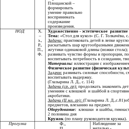
Площанской –
формировать
умение правильно
воспринимать
содержание
произведения.
НОД
Х.
Художественно - эстетическое развитие 
–
Тема:
«Стол для кукол» (С. Г.
э.,
Задачи:
практиковать детей в лепке кругло
Р.,
раскатывать шар кругообразными движени
П.,
жгутики одинаковой длины (ножки стола);
Ф.
развивать чувство формы и пропорции, п
воспитывать потребность в созидании, тво
Материалы:
иллюстрации с изображением
Физическое развитие (физическая культ
Задачи:
развивать силовые способности, см
воспитывать выдержку.
(Глазырина Л. Д., с. 114)
Задачи (ср. гр):
продолжать знакомить дет
умениям с клюшкой и шайбой в спортивно
акробатики.
Задачи (II мл. гр):
(Глазырина Л. Д.,с.81)о
предметов, влезанию на предмет.
Оборудование:
клюшки и шайбы, гимнаст
2 половина дня
Кружок
(по плану руководителя кружка).
Прогулка
Ф.,
Наблюдение за
метелью -
П.,