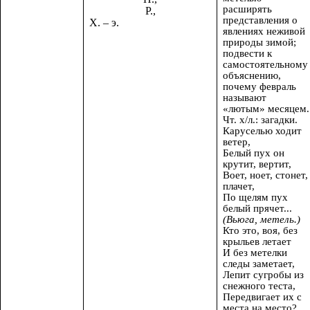
расширять
Р.,
представления о
Х. – э.
явлениях неживой
природы зимой;
подвести к
самостоятельному
объяснению,
почему февраль
называют
«лютым» месяцем.
Чт. х/л.: загадки.
Каруселью ходит
ветер,
Белый пух он
крутит, вертит,
Воет, ноет, стонет,
плачет,
По щелям пух
белый прячет...
(Вьюга, метель.)
Кто это, воя, без
крыльев летает
И без метелки
следы заметает,
Лепит сугробы из
снежного теста,
Передвигает их с
места на место?