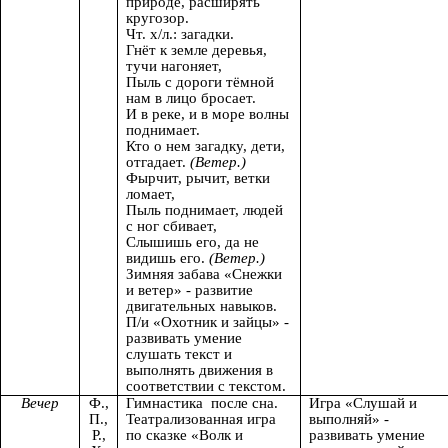
природе, расширять
кругозор.
Чт. х/л.: загадки.
Гнёт к земле деревья,
тучи нагоняет,
Пыль с дороги тёмной
нам в лицо бросает.
И в реке, и в море волны
поднимает.
Кто о нем загадку, дети,
отгадает.
(Ветер.)
Фырчит, рычит, ветки
ломает,
Пыль поднимает, людей
с ног сбивает,
Слышишь его, да не
видишь его.
(Ветер.)
Зимняя забава «Снежки
и ветер» - развитие
двигательных навыков.
П/и «Охотник и зайцы» -
развивать умение
слушать текст и
выполнять движения в
соответствии с текстом.
Вечер
Ф.,
Гимнастика после сна.
Игра «Слушай и
П.,
Театрализованная игра
выполняй» -
Р.,
по сказке «Волк и
развивать умение