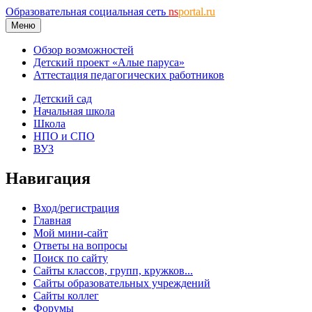
Образовательная социальная сеть
ns
portal.ru
Меню
Обзор возможностей
Детский проект «Алые паруса»
Аттестация педагогических работников
Детский сад
Начальная школа
Школа
НПО и СПО
ВУЗ
Навигация
Вход/регистрация
Главная
Мой мини-сайт
Ответы на вопросы
Поиск по сайту
Сайты классов, групп, кружков...
Сайты образовательных учреждений
Сайты коллег
Форумы