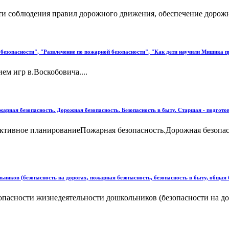
и соблюдения правил дорожного движения, обеспечение дорожн
езопасности", "Развлечение по пожарной безопасности", "Как дети научили Мишика п
ем игр в.Воскобовича....
арная безопасность. Дорожная безопасность. Безопасность в быту. Старшая - подгото
ктивное планированиеПожарная безопасность.Дорожная безопасн
ников (безопасность на дорогах, пожарная безопасность, безопасность в быту, общая 
опасности жизнедеятельности дошкольников (безопасности на до