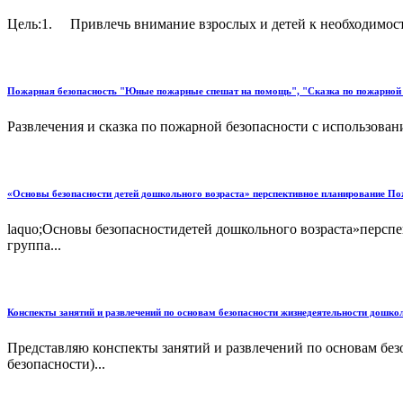
Цель:1. Привлечь внимание взрослых и детей к необходимост
Пожарная безопасность "Юные пожарные спешат на помощь", "Сказка по пожарной б
Развлечения и сказка по пожарной безопасности с использовани
«Основы безопасности детей дошкольного возраста» перспективное планирование Пож
laquo;Основы безопасностидетей дошкольного возраста»перспе
группа...
Конспекты занятий и развлечений по основам безопасности жизнедеятельности дошколь
Представляю конспекты занятий и развлечений по основам без
безопасности)...