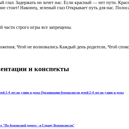
ый глаз: Задержать он хочет нас. Если красный — нет пути. Кра
ние стоит! Наконец, зеленый глаз Открывает путь для нас. Поло
ей части строго игры все запрещены.
ижения, Чтоб не волновались Каждый день родители, Чтоб спок
езентации и конспекты
тей 2-4 лет на улице и дома Организация безопасности детей 2-4 лет на улице и дома
е "По безопасной дороге - в Страну Безопасности"