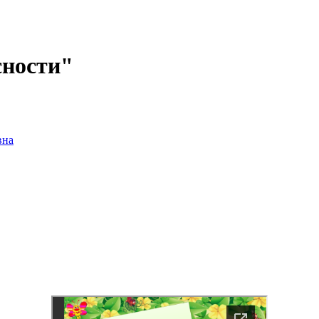
сности"
вна