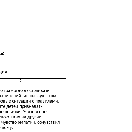
ний
ции
2
о грамотно выстраивать
раничений, используя в том
ровые ситуации с правилами.
те детей признавать
е ошибки. Учите их не
свою вину на других.
 чувство эмпатии, сочувствия
ивому.