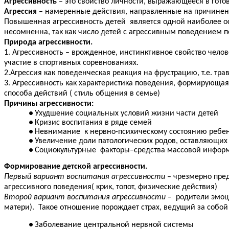
Агрессивность
– это свойство личности, выражающееся в готов
Агрессия
– намеренные действия, направленные на причинени
Повышенная агрессивность детей является одной наиболее ост
несомненна, так как число детей с агрессивным поведением по
Природа агрессивности.
1. Агрессивность – врожденное, инстинктивное свойство чело
участие в спортивных соревнованиях.
2.Агрессия как поведенческая реакция на фрустрацию, т.е. т
3. Агрессивность как характеристика поведения, формирующая
способа действий ( стиль общения в семье)
Причины агрессивности:
Ухудшение социальных условий жизни части детей
Кризис воспитания в ряде семей
Невнимание к нервно-психическому состоянию ребенк
Увеличение доли патологических родов, оставляющих
Социокультурные факторы–средства массовой информа
Формирование детской агрессивности.
Первый вариант воспитания агрессивности
– чрезмерно пред
агрессивного поведения( крик, топот, физические действия)
Второй вариант воспитания агрессивности
– родители эмоц
матери). Такое отношение порождает страх, ведущий за собой
Заболевание центральной нервной системы