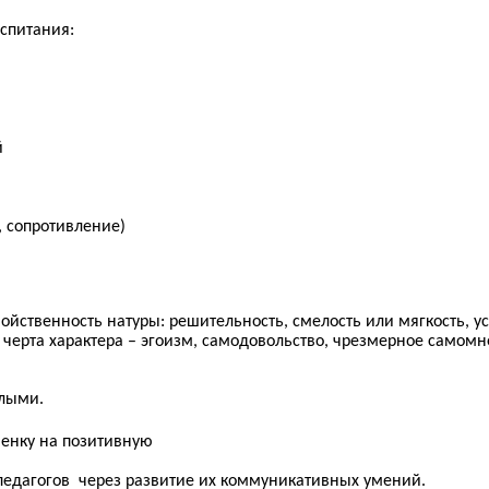
спитания:
й
, сопротивление)
ойственность натуры: решительность, смелость или мягкость, ус
 черта характера – эгоизм, самодовольство, чрезмерное самомн
слыми.
бенку на позитивную
педагогов через развитие их коммуникативных умений.