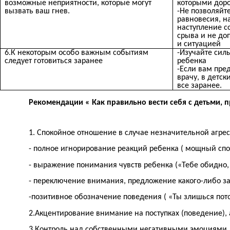
возможные неприятности, которые могут
которыми дор
вызвать ваш гнев.
-Не позволяйт
равновесия, н
наступление с
срыва и не доп
и ситуацией
6.К некоторым особо важным событиям
-Изучайте сил
следует готовиться заранее
ребенка
-Если вам пред
врачу, в детск
все заранее.
Рекомендации « Как правильно вести себя с детьми,
1. Спокойное отношение в случае незначительной агрес
- полное игнорирование реакций ребенка ( мощный сп
- выражение понимания чувств ребенка («Тебе обидно,
- переключение внимания, предложение какого-либо за
-позитивное обозначение поведения ( «Ты злишься пото
2.Акцентирование внимание на поступках (поведение), 
3.Контроль над собственными негативными эмоциями.