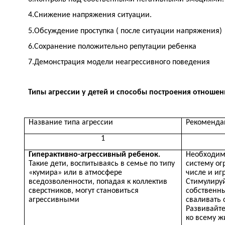
4.Снижение напряжения ситуации.
5.Обсуждение проступка ( после ситуации напряжения)
6.Сохранение положительно репутации ребенка
7.Демонстрация модели неагрессивного поведения
Типы агрессии у детей и способы построения отноше
Название типа агрессии
Рекоменда
1
Гиперактивно-агрессивный ребенок.
Необходим
Такие дети, воспитываясь в семье по типу
систему ог
«кумира» или в атмосфере
числе и иг
вседозволенности, попадая к коллектив
Стимулируй
сверстников, могут становиться
собственны
агрессивными
сваливать 
Развивайте
ко всему ж