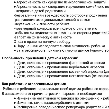
Агрессивность как средство психологической защиты
Агрессивность как следствие нарушения семейного во
- неприятие детей родителями
-безразличие или враждебность со стороны родителей
-разрушение эмоциональных связей в семье
-неуважение к личности ребенка
-чрезмерный контроль или полное отсутствие его
-избыток ли недостаток внимания со стороны родителе
-запрет на физическую активность
Отказ в праве на личную свободу
Нарушенная исследовательская активность ребенка
За агрессивность принимают что-то другое (упрямство
Особенности проявления детской агрессии:
Дети, склонные к проявлению физической агрессии
Дети, склонные к проявлению вербальной агрессии
Дети, склонные к проявлению косвенной агрессии (дв
Дети, склонные к проявлению негативизма (основная
Как работать с агрессивными детьми.
Работая с ребенком параллельно необходима работа со взро
В зависимости от причин агрессии взрослым необходимо:
Изменение негативной установки по отношению к ре
Изменить стиль взаимодействия с детьми;
Расширение поведенческого репертуара родителей и 