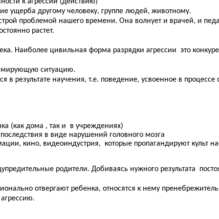
ности к агрессии (действию)
е ущерба другому человеку, группе людей, животному.
рой проблемой нашего времени. Она волнует и врачей, и педаг
стоянно растет.
века. Наиболее цивильная форма разрядки агрессии это конкуре
равмирующую ситуацию.
ся в результате научения, т.е. поведение, усвоенное в процес
а (как дома , так и в учреждениях)
 последствия в виде нарушений головного мозга
ции, кино, видеоиндустрия, которые пропагандируют культ на
упредительные родители. Добиваясь нужного результата посто
ионально отвергают ребенка, относятся к нему пренебрежительн
 агрессию.