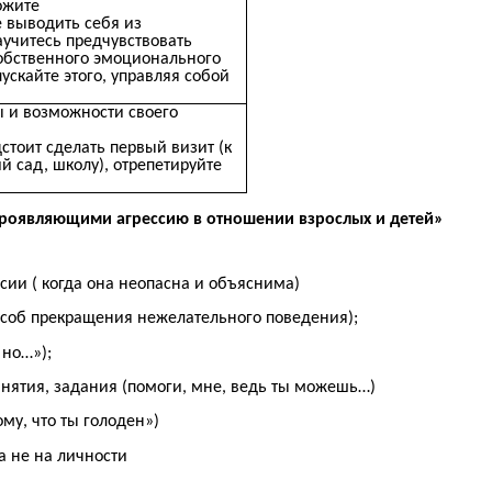
ожите
е выводить себя из
аучитесь предчувствовать
обственного эмоционального
ускайте этого, управляя собой
ы и возможности своего
стоит сделать первый визит (к
ий сад, школу), отрепетируйте
 проявляющими агрессию в отношении взрослых и детей»
сии ( когда она неопасна и объяснима)
особ прекращения нежелательного поведения);
 но…»);
нятия, задания (помоги, мне, ведь ты можешь…)
му, что ты голоден»)
а не на личности