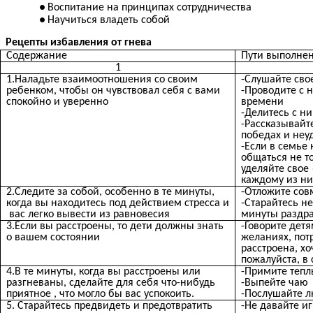
Воспитание на принципах сотрудничества
Научиться владеть собой
Рецепты избавления от гнева
Содержание
Пути выполне
1
1.Наладьте взаимоотношения со своим
-Слушайте сво
ребенком, чтобы он чувствовал себя с вами
-Проводите с 
спокойно и уверенно
времени
-Делитесь с н
-Рассказывайте
победах и неу
-Если в семье 
общаться не то
уделяйте свое
каждому из ни
2.Следите за собой, особенно в те минуты,
-Отложите сов
когда вы находитесь под действием стресса и
-Старайтесь не
вас легко вывести из равновесия
минуты раздр
3.Если вы расстроены, то дети должны знать
-Говорите детя
о вашем состоянии
желаниях, пот
расстроена, хо
пожалуйста, в
4.В те минуты, когда вы расстроены или
-Примите тепл
разгневаны, сделайте для себя что-нибудь
-Выпейте чаю
приятное , что могло бы вас успокоить.
-Послушайте 
5. Старайтесь предвидеть и предотвратить
-Не давайте и