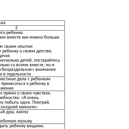
ния
2
его ребенка
ним вместе как можно больше
им своим опытом
 ребенку о своем детстве,
дачах
несколько детей, постарайтесь
лько со всеми вместе, но и
 «безраздельное» внимание
х в отдельности
местные дела с ребенком
 прикасаться к ребенку в
ажения
м прямо о своих чувствах,
ребностях: «Я очень
чу побыть одна. Поиграй,
 соседней комнате»
ый душ, ванну
любимую музыку
грать ребенку вещами,