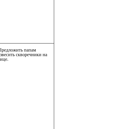
 Предложить папам
звесить скворечники на
ице.