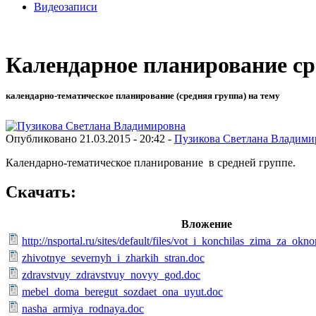
Видеозаписи
Календарное планирование ср
календарно-тематическое планирование (средняя группа) на тему
Опубликовано 21.03.2015 - 20:42 -
Пузикова Светлана Владими
Календарно-тематическое планирование в средней группе.
Скачать:
Вложение
http://nsportal.ru/sites/default/files/vot_i_konchilas_zima_za_o
zhivotnye_severnyh_i_zharkih_stran.doc
zdravstvuy_zdravstvuy_novyy_god.doc
mebel_doma_beregut_sozdaet_ona_uyut.doc
nasha_armiya_rodnaya.doc