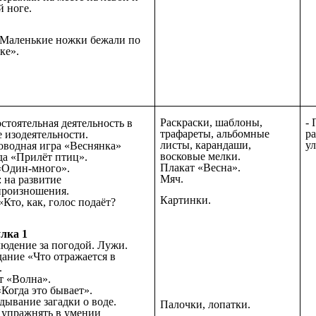
й ноге.
«Маленькие ножки бежали по
ке».
Раскраски, шаблоны,
-
остоятельная деятельность в
трафареты, альбомные
ра
е изодеятельности.
листы, карандаши,
ул
оводная игра «Веснянка»
восковые мелки.
еда «Прилёт птиц».
Плакат «Весна».
 «Один-много».
Мяч.
: на развитие
произношения.
Картинки.
Кто, как, голос подаёт?
лка 1
людение за погодой. Лужи.
дание «Что отражается в
.
т «Волна».
«Когда это бывает».
адывание загадки о воде.
Палочки, лопатки.
: упражнять в умении