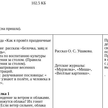
102.5 КБ
есна пришла).
П
еда «Как я провёл праздничные
де
св
ие рассказа «Белочка, заяц и
Рассказ О. С. Ушакова.
по
дь».
П
ота по воспитанию культуры
в
ения за столом. (Правила
с 
ния за столом).
Детские журналы:
вы
сматривание весенних
«Мурзилка», «Миша»,
траций.
«Весёлые картинки».
.
 : разучивание пословицы: «
 узнают в полёте, а человека в
».
лка 1
людение за ветром и облаками.
вижутся облака? Их гонит
 Если ветер сильнее, облака