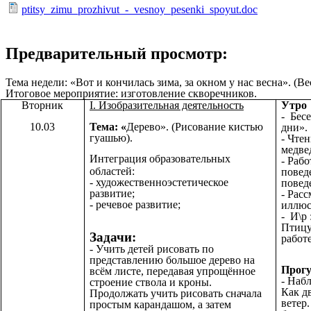
ptitsy_zimu_prozhivut_-_vesnoy_pesenki_spoyut.doc
Предварительный просмотр:
Тема недели: «Вот и кончилась зима, за окном у нас весна». (В
Итоговое мероприятие: изготовление скворечников.
Вторник
I. Изобразительная деятельность
Утро
- Бес
10.03
Тема: «
Дерево».
(Рисование кистью
дни».
гуашью).
- Чтен
медве
Интеграция образовательных
- Раб
областей:
повед
- художественноэстетическое
поведе
развитие;
- Рас
- речевое развитие;
иллюс
- И\р
Птицу
Задачи:
работе
- Учить детей рисовать по
представлению большое дерево на
Прогу
всём листе, передавая упрощённое
- Наб
строение ствола и кроны.
Как д
Продолжать учить рисовать сначала
ветер.
простым карандашом, а затем