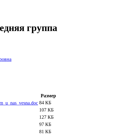
едняя группа
ровна
Размер
84 КБ
knom_u_nas_vesna.doc
107 КБ
127 КБ
97 КБ
81 КБ