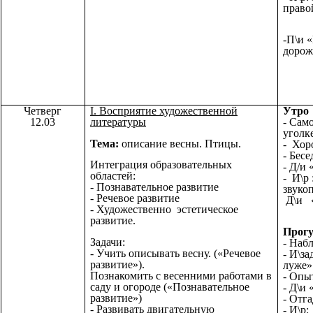
право
-П\и 
дорож
Четверг
I. Восприятие художественной
Утро
12.03
литературы
- Сам
уголк
Тема:
описание весны. Птицы.
- Хор
- Бес
Интеграция образовательных
- Д/и
областей:
- И\р 
- Познавательное развитие
звуко
- Речевое развитие
Д\и «
- Художественно эстетическое
развитие.
Прогу
Задачи:
- Наб
- Учить описывать весну. («Речевое
- И\за
развитие»).
луже»
Познакомить с весенними работами в
- Опы
саду и огороде («Познавательное
- Д\и 
развитие»)
- Отг
- Развивать двигательную
- И\р