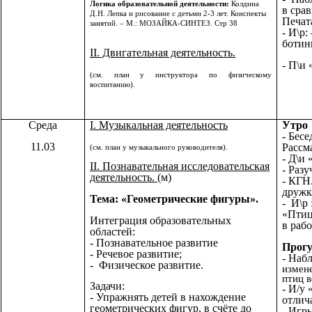
Логика образовательной деятельности:
Колдина
в сра
Д.Н. Лепка и рисование с детьми 2-3 лет. Конспекты
Печат
занятий. – М.: МОЗАЙКА-СИНТЕЗ. Стр 38
- И\р
ботин
II. Двигательная деятельность.
- П\и
(см. план у инструктора по физическому
воспитанию).
Среда
I. Музыкальная деятельность
Утро
-
Бесе
11.03
Рассм
(см. план у музыкального руководителя).
- Д\и 
II. Познавательная исследовательская
- Разу
деятельность.
(м)
- КГН
дружку
Тема: «Геометрические фигуры».
- И\р
«Птиц
Интеграция образовательных
в рабо
областей:
- Познавательное развитие
Прогу
- Речевое развитие;
- Наб
- Физическое развитие.
измен
птиц в
Задачи:
-
И/у 
- Упражнять детей в нахождение
отлич
геометрических фигур, в счёте до
Игры
-