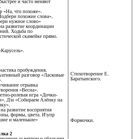
 быстрее и часто меняют
.
р «На, что похоже».
Подбери похожие слова»,
ери нужное слово»
: на развитие координации
ний. Ходьба по
стической скамейке прямо.
«Карусель».
настика пробуждения.
Стихотворение Е.
уативный разговор «Ласковые
Баратынского.
.
учивание отрывка
творения «Весна».
етно-ролевая игра «Дочки-
и». Д\и «Собираем Алёнку на
лку».
: на развитие восприятия
ины, формы, цвета. И\упр
шие и маленькие»
Формочки.
лка 2
людение за ветром и облаками