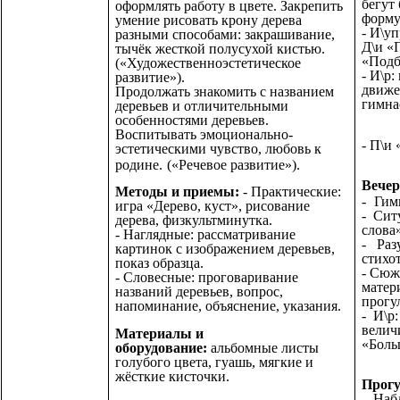
бегут
оформлять работу в цвете. Закрепить
форму
умение рисовать крону дерева
- И\уп
разными способами: закрашивание,
Д\и «
тычёк жесткой полусухой кистью.
«Подб
(«Художественноэстетическое
- И\р
развитие»).
движе
Продолжать знакомить с названием
гимна
деревьев и отличительными
особенностями деревьев.
Воспитывать эмоционально-
- П\и 
эстетическими чувство, любовь к
родине.
(«Речевое развитие»).
Вечер
Методы и приемы:
- Практические:
-
Гим
игра «Дерево, куст», рисование
- Сит
дерева, физкультминутка.
слова»
- Наглядные: рассматривание
- Раз
картинок с изображением деревьев,
стихо
показ образца.
- Сюж
- Словесные: проговаривание
матер
названий деревьев, вопрос,
прогу
напоминание, объяснение, указания.
- И\р
велич
Материалы и
«Боль
оборудование:
альбомные листы
голубого цвета, гуашь, мягкие и
жёсткие кисточки.
Прогу
- Наб