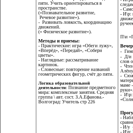
пяти. Учить ориентироваться в
следа
пространстве.
- Сам
(«Познавательное развитие,
- И\р
Речевое развитие»).
движе
- Развивать ловкость, координацию
ручеек
движений.
(« Физическое развитие»).
П\и «
Методы и приемы:
- Практические: игра «Обеги лужу»,
Вечер
«Вперёд», «Передай», «Собери
-
Гим
цветы».
-
Д/и 
- Наглядные: рассматривание
слов 
картинок.
- Чте
- Словесные: повторение названий
Алёну
геометрических фигур, счёт до пяти.
- Сюж
матер
Логика образовательной
маме -
Познание предметного
деятельности
:
руки»
мира: комплексные занятия. Средняя
- И\р
группа \ авт. сост. З.А.Ефанова.-
«Солн
Волгоград: Учитель стр 226
Прогу
- Наб
сравн
-
И/у 
- И\р