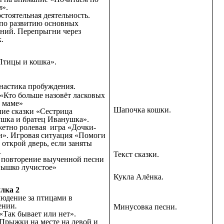
м».
остоятельная деятельность.
: по развитию основных
ний. Перепрыгни через
.
Птицы и кошка».
настика пробуждения.
«Кто больше назовёт ласковых
о маме»
Шапочка кошки.
ние сказки «Сестрица
шка и братец Иванушка».
етно ролевая игра «Дочки-
и». Игровая ситуация «Помоги
 открой дверь, если заняты
.
Текст сказки.
: повторение выученной песни
ышко лучистое»
Кукла Алёнка.
лка 2
людение за птицами
в
ении
.
Минусовка песни.
«Так бывает или нет».
: Прыжки на месте на левой и