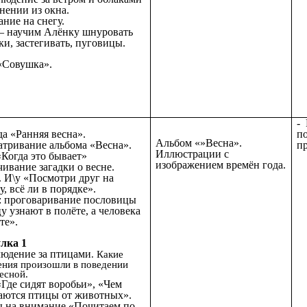
внении
из окна.
ание на снегу.
: – научим Алёнку шнуровать
ки, застегивать, пуговицы.
 «Совушка».
-
да «Ранняя весна».
п
Альбом «»Весна».
атривание альбома «Весна».
пр
Иллюстрации с
«Когда это бывает»
изображением времён года.
чивание загадки о весне.
. И\у «Посмотри друг на
, всё ли в порядке».
 : проговаривание пословицы
у узнают в полёте, а человека
те».
лка 1
людение за птицами
. Какие
ения произошли в поведении
есной.
«Где сидят воробьи», «Чем
аются птицы от животных».
 на внимание «Почитаем по