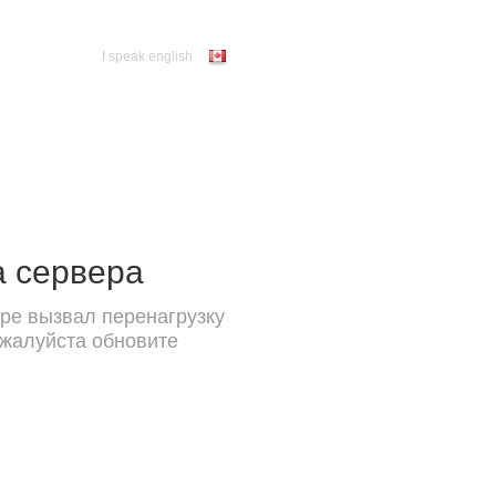
I speak english
а сервера
ре вызвал перенагрузку
ожалуйста обновите