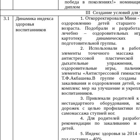
победа в поколениях!» номинац
диплом
III Создание условий для
Откорректировали Мини -
3.1
Динамика индекса
оздоровлению детей старшего 
здоровья
возраста. Подобрали и разработа
воспитанников
лечебно – оздоровительных иг
картотеку динамических
подготовительной группы.
Использовали в рабо
элементы точечного массажа
антистрессовой пластической 
дыхательные упражнения,
оздоровительные игры, пальчи
элементы «Антистрессовой гимнасти
Т.Ф.Акбашева.В группе созданы
закаливания и оздоровления детей, 
комплекс мер на улучшение и укрепл
воспитанников.
Привлекали родителей к
нестандартного оборудования, к
дорожек с целью профилактики пл
самомассажа ступней ног.
Для родителей разрабо
рекомендации по закаливанию и 
детей.
Индекс здоровья за 2014 
год составил – 40%