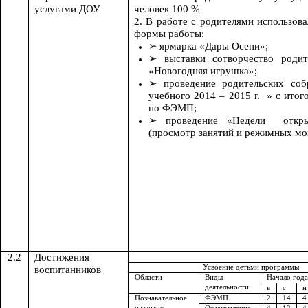
услугами ДОУ
человек 100 %
2. В работе с родителями использов
формы работы:
ярмарка «Дары Осени»;
выставки сотворчество роди
«Новогодняя игрушка»;
проведение родительских со
учебного 2014 – 2015 г. » с ито
по ФЭМП;
проведение «Недели откры
(просмотр занятий и режимных мо
2.2
Достижения
Усвоение детьми программы
воспитанников
Области
Виды
Начало года
деятельности
в
с
н
Познавательное
ФЭМП
2
14
4
развитие