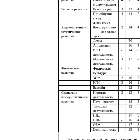
Ознакомление
4
12
4
с окружающим
Речевое развитие
Развитие речи
3
13
4
Приобщение
4
14
2
к худ.
литературе
Художественно-
Конструктивно
2
14
4
эстетическое
- модельная
развитие
деят.
Лепка
-
20
-
Аппликация
-
16
4
ИЗО
-
14
6
деятельность
Музыкальная
3
17
-
деятельность
Физическое
-
6
1
Физическая
развитие
культура
ЗОЖ
2
16
2
КГН
3
16
1
Бассейн
-
12
8
Социально-
Игровая
3
13
4
коммуникативное
деятельность
развитие
Патр. воспит.
-
18
2
Трудовая
-
12
-
деятельность
ПДД
-
17
3
ППБ
-
16
4
ОБЖ
-
17
3
Воспитанность
-
19
1
Количественный анализ усвоения 