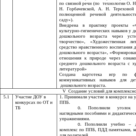
по связной речи (по технологии О. Н
Н. Горбачевской, А. Н. Тереховой
полноценной речевой деятельнос
саду»).
Внедрена в практику проекты «
культурно-гигиенических навыков у 
дошкольного возраста через уст
творчество», «Художественная лит
средство нравственного воспитания 
дошкольного возраста», «Формирова
отношения к природе через ознако
среднего дошкольного возраста с х
литературой»
Создана картотека игр по ф
коммуникативных навыков для де
дошкольного возраста.
V Создание условий для комплексно
5.1
Участие ДОУ в
1. Принимали участие в конкурсе на
конкурсах по ОТ и
ППБ.
ТБ
Пополнили уголок б
наглядными пособиями и дидактичес
упражнениями.
Пополнили учебно – д
комплекс по ППБ, ПДД памятками, к
для родителей.