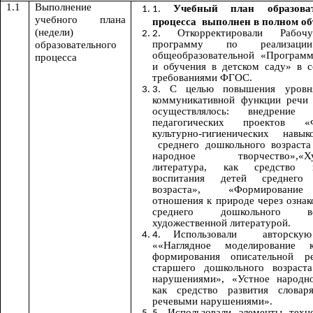
1.1
Выполнение
Учебный план образоват
учебного плана
процесса выполнен в полном об
(недели)
Откорректировали Рабо
программу по реализаци
образовательного
общеобразовательной «Программ
процесса
и обучения в детском саду» в с
требованиями ФГОС.
С целью повышения уров
коммуникативной функции речи 
осуществлялось: внедрение
педагогических проектов «Ф
культурно-гигиенических нав
среднего дошкольного возраста
народное творчество»,«Худ
литература, как средство н
воспитания детей среднего 
возраста», «Формирование
отношения к природе через ознак
среднего дошкольного 
художественной литературой.
Использовали авторскую
««Наглядное моделирование 
формирования описательной 
старшего дошкольного возраст
нарушениями», «Устное народно
как средство развития слова
речевыми нарушениями».
Использовали элементы техн