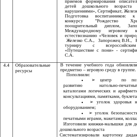
приемов формирования описате
детей дошкольного возраста
нарушениями», Сертификат, Железк
Подготовка воспитанников: к
конкурсу "Рождество Хр
поощрительный диплом, Зап
Международному игровому 
естествознанию «Человек и приро
Железко С.А., Запорожец В.Н., 
турниру с всероссийски
«Путешествие с пони» - сертиф
С.А.
В течение учебного года обновлял
4.4
Образовательные
предметно – игровую среду в группе
ресурсы
Пополнили:
центр по позн
развитию натольно-печатны
каталогами логических и арифмети
консультациями, памятками, буклет
уголок здоровья 
оборудованием;
уголок безопасност
печатными играми, макетами, колла
Изготовили книжки-малышки для де
дошкольного возраста
Систематизировали картотеку дида