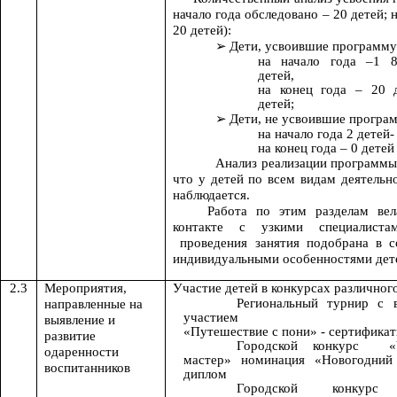
начало года обследовано – 20 детей; н
20 детей):
Дети, усвоившие программу
на начало года –1 
детей,
на конец года – 20 
детей;
Дети, не усвоившие програ
на начало года 2 детей-
на конец года – 0 детей
Анализ реализации программы
что у детей по всем видам деятельн
наблюдается.
Работа по этим разделам вел
контакте с узкими специалиста
проведения занятия подобрана в с
индивидуальными особенностями дет
2.3
Мероприятия,
Участие детей в конкурсах различног
Региональный турнир с в
направленные на
участием
выявление и
«Путешествие с пони» - сертифика
развитие
Городской конкурс «
одаренности
мастер» номинация «Новогодний 
воспитанников
диплом
Городской конкурс 