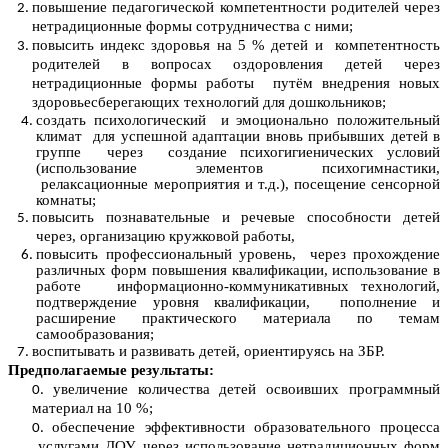
повышение педагогической компетентности родителей через
нетрадиционные формы сотрудничества с ними;
повысить индекс здоровья на 5 % детей и компетентность
родителей в вопросах оздоровления детей через
нетрадиционные формы работы путём внедрения новых
здоровьесберегающих технологий для дошкольников;
создать психологический и эмоционально положительный
климат для успешной адаптации вновь прибывших детей в
группе через создание психогигиенических условий
(использование элементов психогимнастики,
релаксационные мероприятия и т.д.), посещение сенсорной
комнаты;
повысить познавательные и речевые способности детей
через, организацию кружковой работы,
повысить профессиональный уровень, через прохождение
различных форм повышения квалификации, использование в
работе информационно-коммуникативных технологий,
подтверждение уровня квалификации, пополнение и
расширение практического материала по темам
самообразования;
воспитывать и развивать детей, ориентируясь на ЗБР.
Предполагаемые результаты:
увеличение количества детей освоивших программный
материал на 10 %;
обеспечение эффективности образовательного процесса
услугами ДОУ через использование нетрадиционных форм