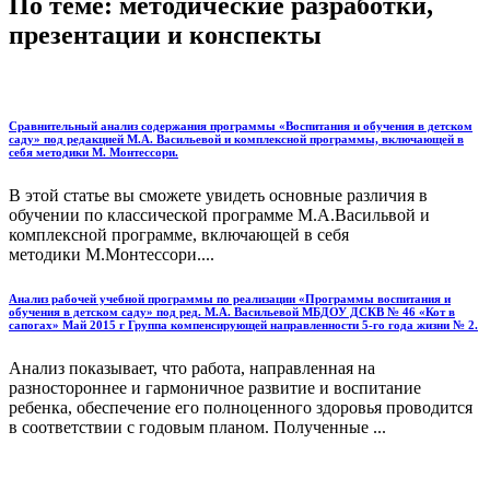
По теме: методические разработки,
презентации и конспекты
Сравнительный анализ содержания программы «Воспитания и обучения в детском
саду» под редакцией М.А. Васильевой и комплексной программы, включающей в
себя методики М. Монтессори.
В этой статье вы сможете увидеть основные различия в
обучении по классической программе М.А.Васильвой и
комплексной программе, включающей в себя
методики М.Монтессори....
Анализ рабочей учебной программы по реализации «Программы воспитания и
обучения в детском саду» под ред. М.А. Васильевой МБДОУ ДСКВ № 46 «Кот в
сапогах» Май 2015 г Группа компенсирующей направленности 5-го года жизни № 2.
Анализ показывает, что работа, направленная на
разностороннее и гармоничное развитие и воспитание
ребенка, обеспечение его полноценного здоровья проводится
в соответствии с годовым планом. Полученные ...