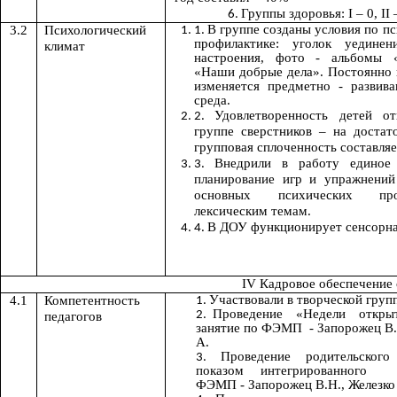
Группы здоровья: I – 0, II –
В группе созданы условия по п
3.2
Психологический
профилактике: уголок уединени
климат
настроения, фото - альбомы 
«Наши добрые дела». Постоянно 
изменяется предметно - развив
среда.
Удовлетворенность детей о
группе сверстников – на достат
групповая сплоченность составля
Внедрили в работу единое 
планирование игр и упражнений
основных психических пр
лексическим темам.
В ДОУ функционирует сенсорна
IV Кадровое обеспечение
Участвовали в творческой групп
4.1
Компетентность
Проведение «Недели открыт
педагогов
занятие по ФЭМП - Запорожец В.Н
А.
Проведение родительског
показом интегрированного
ФЭМП - Запорожец В.Н., Железко