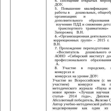
Посещение открытых меропр
ДОУ.
Повышение квалификации: 
работы в дошкольных, общеобр
организациях и орга
дополнительного образован
изучению ПДД и снижению детс
транспортного травматизма»
Запорожец В.Н.
«Организационная деятельност
коррекционных групп» - 2015 г
В.Н.
Прохождение переподготовки
«Воспитатель дошкольного об
АОНО «Сибирский институт доп
профессионального образования»
А.
Участие в городских, в
конкурсах и
конкурсах на уровне ДОУ:
Участие во Всероссийском (с м
участием) конкурсе на пр
методического журнала «Наука и
новое время» «Лучшая научная 
статья- 2014 года», Диплом
Абсолютный победитель, Железко 
Автор учебно-методической работы
моделирование как один из 