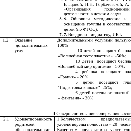
Ельцовой, Н.Н. Горбачевской, А.
«Организация полноценн
деятельности в детском саду»
Обновили методическое и д
оснащение группы в соответстви
детей (по ФГОС).
Внедрили медиатеку, ИКТ.
1.2.
Оказание
Дополнительными услугами пользую
дополнительных
100%
услуг
10 детей посещают беспл
«Волшебная тестопластика» -50%;
10 детей посещают беспл
«Волшебный мир оригами» - 50%;
4 ребенка посещают пла
«Грация» - 20%
5 детей посещают пла
"Подготовка к школе"- 25%;
6 детей посещают платный
– фантазия» - 30%
II Совершенствование содержания воспи
2.1
Удовлетворенность
1.Количеством предполага
родителей
удовлетворены полностью – 20 челов
образовательными
Качеством предлагаемых услуг удо