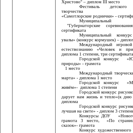
Христово" – диплом III место
Фестиваль детского 
творчества
«Самотлорские роднички» - сертиф
Муниципальный
"Губернаторские соревнован
сертификата
Муниципальный конкурс
увалы» (конкурс кормушек) – дипло
Международный игровой
естествознанию «Человек и пр
диплома 1 степени, три сертификат
Городской конкурс «Ю
природы» - грамота
1 место
Международный творчески
марта» - диплома 1 место
Городской конкурс «М
живём»- диплома 1 степени
Городской конкурс рисунк
дарует нам жизнь и тепло»(к дню 
диплома
Городской конкурс рисун
лучшая на свете» - диплом 3 степен
Конкурсы ДОУ
«Новог
грамота 3 место, «По страни
сказок»- грамота
Конкурс художественного