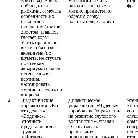
Езикеева). Учить
мягонький. Учить
отде
наблюдать за
находить твёрдые и
фраз
рыбками, отмечать
мягкие предметы по
особенности их
образцу, слову
строения и
воспитателя, на ощупь.
поведения (двигает
хвостом, плавает,
глотает корм).
Учить правильно
вести себя возле
аквариума (не
шуметь, не стучать
по стенкам
аквариума) помочь
понять сюжет
картины.
Формировать
умение отвечать на
вопросы.
2
Дидактические
Дидактическое
Чтен
упражнения: «Кто
упражнение: «Чудесная
«Из з
что делает»,
коробочка». Упражнение
гор…
«Водичка».
на развитие слухового
слуш
Уточнить
восприятия «Отгадай».
обыг
представления о
Отрабатывать
соде
трудовых
правильное
повт
действиях
произношение звуков в
отде