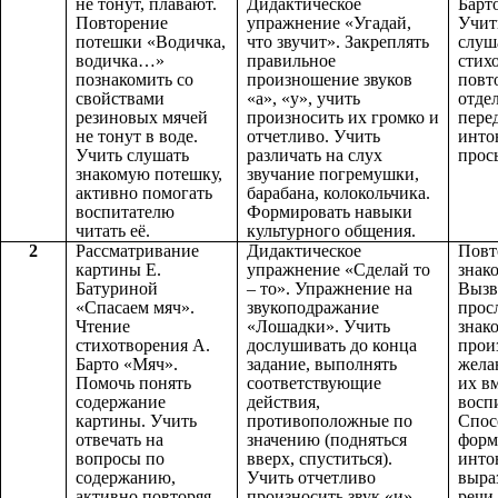
не тонут, плавают.
Дидактическое
Барт
Повторение
упражнение «Угадай,
Учит
потешки «Водичка,
что звучит». Закреплять
слуш
водичка…»
правильное
стих
познакомить со
произношение звуков
повт
свойствами
«а», «у», учить
отде
резиновых мячей
произносить их громко и
пере
не тонут в воде.
отчетливо. Учить
инто
Учить слушать
различать на слух
прос
знакомую потешку,
звучание погремушки,
активно помогать
барабана, колокольчика.
воспитателю
Формировать навыки
читать её.
культурного общения.
2
Рассматривание
Дидактическое
Повт
картины Е.
упражнение «Сделай то
знак
Батуриной
– то». Упражнение на
Вызв
«Спасаем мяч».
звукоподражание
прос
Чтение
«Лошадки». Учить
знак
стихотворения А.
дослушивать до конца
прои
Барто «Мяч».
задание, выполнять
жела
Помочь понять
соответствующие
их вм
содержание
действия,
восп
картины. Учить
противоположные по
Спос
отвечать на
значению (подняться
форм
вопросы по
вверх, спуститься).
инто
содержанию,
Учить отчетливо
выра
активно повторяя
произносить звук «и».
речи.