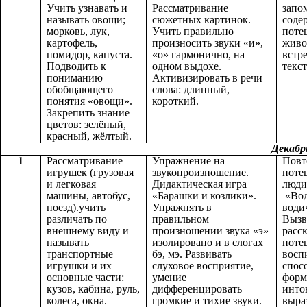
Учить узнавать и
Рассматривание
запо
называть овощи;
сюжетных картинок.
соде
морковь, лук,
Учить правильно
поте
картофель,
произносить звуки «и»,
живо
помидор, капуста.
«о» гармонично, на
встр
Подводить к
одном выдохе.
текст
пониманию
Активизировать в речи
обобщающего
слова: длинный,
понятия «овощи».
короткий.
Закрепить знание
цветов: зелёный,
красный, жёлтый.
Декабр
1
Рассматривание
Упражнение на
Повт
игрушек (грузовая
звукопроизношение.
поте
и легковая
Дидактическая игра
люди
машины, автобус,
«Барашки и козлики».
«Вод
поезд).учить
Упражнять в
води
различать по
правильном
Вызв
внешнему виду и
произношении звука «э»
расс
называть
изолировано и в слогах
поте
транспортные
бэ, мэ. Развивать
восп
игрушки и их
слуховое восприятие,
спос
основные части:
умение
форм
кузов, кабина, руль,
дифференцировать
инто
колеса, окна.
громкие и тихие звуки.
выра