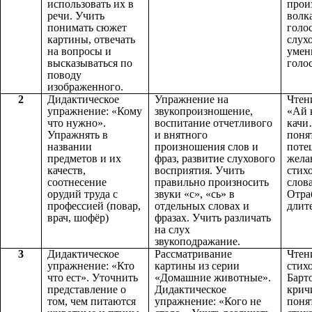
использовать их в
прои
речи. Учить
волк
понимать сюжет
голо
картины, отвечать
слух
на вопросы и
умен
высказываться по
голос
поводу
изображенного.
2
Дидактическое
Упражнение на
Чтен
упражнение: «Кому
звукопроизношение,
«Ай к
что нужно».
воспитание отчетливого
качи
Упражнять в
и внятного
поня
названии
произношения слов и
поте
предметов и их
фраз, развитие слухового
жела
качеств,
восприятия. Учить
стих
соотнесение
правильно произносить
слов
орудий труда с
звуки «с», «сь» в
Отра
профессией (повар,
отдельных словах и
длит
врач, шофёр)
фразах. Учить различать
на слух
звукоподражание.
3
Дидактическое
Рассматривание
Чтен
упражнение: «Кто
картины из серии
стих
что ест». Уточнить
«Домашние животные».
Барт
представление о
Дидактическое
крич
том, чем питаются
упражнение: «Кого не
поня