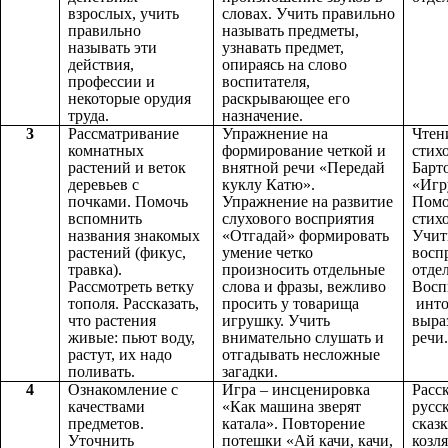
взрослых, учить
словах. Учить правильно
правильно
называть предметы,
называть эти
узнавать предмет,
действия,
опираясь на слово
профессии и
воспитателя,
некоторые орудия
раскрывающее его
труда.
назначение.
3
Рассматривание
Упражнение на
Чтен
комнатных
формирование четкой и
стих
растений и веток
внятной речи «Передай
Барт
деревьев с
куклу Катю».
«Игр
почками. Помочь
Упражнение на развитие
Помо
вспомнить
слухового восприятия
стих
названия знакомых
«Отгадай» формировать
Учит
растений (фикус,
умение четко
восп
травка).
произносить отдельные
отде
Рассмотреть ветку
слова и фразы, вежливо
Восп
тополя. Рассказать,
просить у товарища
инто
что растения
игрушку. Учить
выра
живые: пьют воду,
внимательно слушать и
речи.
растут, их надо
отгадывать несложные
поливать.
загадки.
4
Ознакомление с
Игра – инсценировка
Расс
качествами
«Как машина зверят
русс
предметов.
катала». Повторение
сказ
Уточнить
потешки «Ай качи, качи,
козля