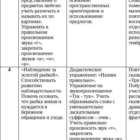
представление о
освоению
слов
предметах мебели:
пространственных
поме
учить различать и
ориентировок и
мале
называть их по
использованию
повто
картинке.
предлогов.
восп
Упражнять в
отде
правильном
испо
произношении
разн
звука «г»,
темб
закрепить
произношение
звуков «а», «о»,
«и».
4
«Наблюдение за
Дидактическое
Повт
золотой рыбкой».
упражнение: «Назови
сказ
Способствовать
правильно».
«Три
развитию
Упражнение на
Побу
наблюдательности.
звукопроизношение
учас
Помочь осознать,
«Тук - тук». Учить
расс
что рыбка живая и
образовывать слова с
сказ
нуждается в
уменьшительно
драм
бережном
ласкательным
отде
обращении и уходе.
суффиксом – очек-.
фраг
Учить правильно
произносить звук «т»,
закреплять
произношение звука «к».