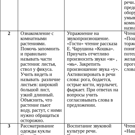
речи
пред
обор
умыв
комн
назн
2
Ознакомление с
Упражнение на
Чтен
комнатными
звукопроизношение.
«Пош
растениями.
«Гости» чтение рассказа
торж
Помочь запомнить
Е. Чарушина «Кошка».
поня
и правильно
Приучать отчетливо
поте
называть части
произносить звуки «м» ,
жела
растения: листья,
«мь». Закрепить
прог
ствол у фикуса.
произношение звука «у».
слова
Учить видеть и
Активизировать в речи
называть различие
слова: рога, бодается,
листьев: широкий
острые когти, мурлычет,
большой лист,
фыркает. При ответах на
узкий длинный.
вопросы учить
Объяснить, что
согласовывать слова в
растение пьют
предложении.
воду, растут, с ними
нужно обращаться
осторожно.
3
Рассматривание
Воспитание звуковой
Чтен
одежды куклы
культуре речи.
«Наш