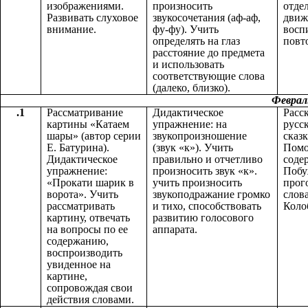
изображениями.
произносить
отде
Развивать слуховое
звукосочетания (аф-аф,
движ
внимание.
фу-фу). Учить
восп
определять на глаз
повт
расстояние до предмета
и использовать
соответствующие слова
(далеко, близко).
Феврал
.1
Рассматривание
Дидактическое
Расс
картины «Катаем
упражнение: на
русс
шары» (автор серии
звукопроизношение
сказ
Е. Батурина).
(звук «к»). Учить
Помо
Дидактическое
правильно и отчетливо
соде
упражнение:
произносить звук «к».
Побу
«Прокати шарик в
учить произносить
прог
ворота». Учить
звукоподражание громко
слова
рассматривать
и тихо, способствовать
Коло
картину, отвечать
развитию голосового
на вопросы по ее
аппарата.
содержанию,
воспроизводить
увиденное на
картине,
сопровождая свои
действия словами.