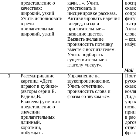
представление о
качи…». Учить
восп
качествах:
участвовать в
сказк
широкий, узкий.
инсценировке рассказа.
сопр
Учить использовать
Активизировать наречия
фигу
в речи
вперед, назад и
театр
прилагательные
прилагательные –
Акти
широкий, узкий.
название цветов.
слова
Вызвать желание
– коз
произносить потешку
избу
вместе с воспитателем.
Учить подбирать
существительные к
глаголу «пекут».
Май
1
Рассматривание
Упражнение на
Повт
картины «Дети
звукопроизношение.
русс
играют в кубики»
Учить отчетливо,
сказ
(авторы серии Е.
произносить слова и
козля
Радина,В.
фразы со звуком «с».
Дида
Езикеева).уточнить
упра
представление о
позв
значении
прин
прилагательных
в ра
длинный,
дого
короткий,
отде
побуждать
фраз