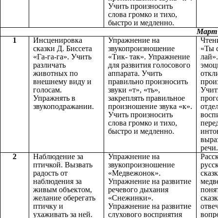
Учить произносить
слова громко и тихо,
быстро и медленно.
Март
1
Инсценировка
Упражнение на
Чтен
сказки Д. Биссета
звукопроизношение
«Ты 
«Га-га-га». Учить
«Тик- так». Упражнение
лай»
различать
для развития голосового
эмоц
животных по
аппарата. Учить
откл
внешнему виду и
правильно произносить
прои
голосам.
звуки «т», «ть»,
Учит
Упражнять в
закреплять правильное
прог
звукоподражании.
произношение звука «к».
отде
Учить произносить
восп
слова громко и тихо,
пере
быстро и медленно.
инто
выра
речи.
2
Наблюдение за
Упражнение на
Расс
птичкой. Вызвать
звукопроизношение
русс
радость от
«Медвежонок».
сказ
наблюдения за
Упражнение на развитие
медв
живым объектом,
речевого дыхания
поня
желание оберегать
«Снежинки».
сказ
птичку и
Упражнение на развитие
отвеч
ухаживать за ней.
слухового восприятия
вопр