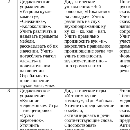
2
Дидактические
Дидактические
Повт
упражнения:
упражнения: «Чей
русс
«Устроим кукле
голосок», «Покатаемся
сказ
комнату»,
на лошадке». Учить
Учит
«Снежинка»,
различать на слух
сказк
«Колокольчик».
звукоподражания: ку –
нагл
Учить различать и
ку, ко – ко, кап – кап.
сопр
называть предметы
Учить правильно
Учит
мебели,
произносить вук «н».
учас
рассказывать об их
закреплять правильное
драм
значении. Учить
произношение звука «о».
отрыв
потреблять глагол
учить произносить
Форм
«лежать» в
звукосочетание нно –
инто
повелительном
нно громко и тихо.
выра
наклонении.
речи.
Отрабатывать
произношение
звуков «дь», «нь».
3
Дидактическое
Дидактические игры
Чтен
упражнение:
«Устроим кукле
Толс
«Купание
комнату», «Где Алёнка».
медв
медвежонка». Игра
Уточнить представление
поня
– инсценировка
о мебели,
сказк
«Гусь и
активизировать в речи
назв
жеребенок».
соответствующие слова.
пред
Уточнить
Способствовать
Акти