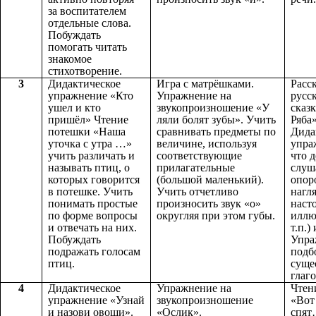
за воспитателем
отдельные слова.
Побуждать
помогать читать
знакомое
стихотворение.
3
Дидактическое
Игра с матрёшками.
Расс
упражнение «Кто
Упражнение на
русс
ушел и кто
звукопроизношение «У
сказ
пришёл» Чтение
ляли болят зубы». Учить
Ряба
потешки «Наша
сравнивать предметы по
Дида
уточка с утра …»
величине, используя
упра
учить различать и
соответствующие
что д
называть птиц, о
прилагательные
слуша
которых говорится
(большой маленький).
опор
в потешке. Учить
Учить отчетливо
нагл
понимать простые
произносить звук «о»
насто
по форме вопросы
округляя при этом губы.
иллю
и отвечать на них.
т.п.)
Побуждать
Упра
подражать голосам
подб
птиц.
суще
глаг
4
Дидактическое
Упражнение на
Чтен
упражнение «Узнай
звукопроизношение
«Вот
и назови овощи».
«Ослик».
спят