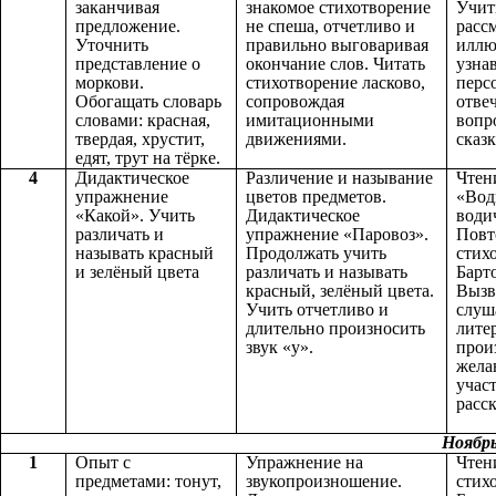
заканчивая
знакомое стихотворение
Учит
предложение.
не спеша, отчетливо и
расс
Уточнить
правильно выговаривая
иллю
представление о
окончание слов. Читать
узна
моркови.
стихотворение ласково,
перс
Обогащать словарь
сопровождая
отвеч
словами: красная,
имитационными
вопр
твердая, хрустит,
движениями.
сказк
едят, трут на тёрке.
4
Дидактическое
Различение и называние
Чтен
упражнение
цветов предметов.
«Вод
«Какой». Учить
Дидактическое
води
различать и
упражнение «Паровоз».
Повт
называть красный
Продолжать учить
стих
и зелёный цвета
различать и называть
Барт
красный, зелёный цвета.
Вызв
Учить отчетливо и
слуш
длительно произносить
лите
звук «у».
прои
жела
учас
расс
Ноябр
1
Опыт с
Упражнение на
Чтен
предметами: тонут,
звукопроизношение.
стих