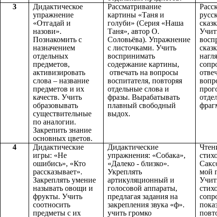
3
Дидактическое
Рассматривание
Расс
упражнение
картины «Таня и
русс
«Отгадай и
голуби» (Серия «Наша
сказ
назови».
Таня», автор О.
Учит
Познакомить с
Соловьёва). Упражнение
восп
назначением
с листочками. Учить
сказк
отдельных
воспринимать
нагл
предметов,
содержание картины,
сопр
активизировать
отвечать на вопросы
отвеч
слова – название
воспитателя, повторяя
вопр
предметов и их
отдельные слова и
прог
качеств. Учить
фразы. Вырабатывать
отде
образовывать
плавный свободный
фраг
существительные
выдох.
по аналогии.
Закрепить знание
основных цветов.
4
Дидактические
Дидактические
Чтен
игры: «Не
упражнения: «Собака»,
стих
ошибись», «Кто
«Далеко - близко».
Сакс
рассказывает».
Укреплять
мой 
Закреплять умение
артикуляционный и
Учит
называть овощи и
голосовой аппараты,
стих
фрукты. Учить
предлагая задания на
сопр
соотносить
закрепления звука «ф».
пока
предметы с их
учить громко
повт