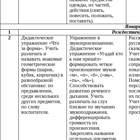
одежды, их частей,
действия (снять,
повесить, положить,
поставить).
Январ
1
Рождествен
2
Дидактическое
Упражнение в
Расс
упражнение «Что
звукопроизношении.
русс
за форма». Учить
Дидактическое
сказ
различать и
упражнение «Угадай кто
Учит
называть знакомые
к нам пришёл»
сказк
геометрические
формировать четкое
сопр
формы (шарик,
произношение звуков
пока
кубик, кирпичик) в
«м», «п», «б», («мь»,
иллю
разнообразной
«пь», «бь»).
Помо
обстановке: по
Способствовать
перс
предъявлении,
развитию речевого
посл
среди нескольких
дыхания. Учить
их п
других предметов,
различать на слух
Учит
по слову
близкие по звучанию
прог
воспитателя.
звукоподражания,
прос
дифференцировать
громкость их
произнесения.
Закреплять названия
отдельных предметов.