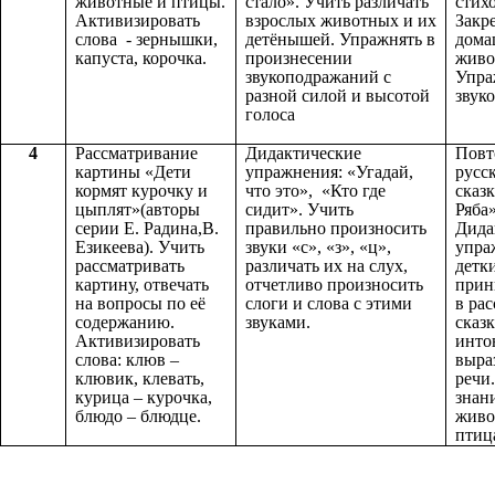
животные и птицы.
стало». Учить различать
стих
Активизировать
взрослых животных и их
Закр
слова - зернышки,
детёнышей. Упражнять в
дома
капуста, корочка.
произнесении
живо
звукоподражаний с
Упра
разной силой и высотой
звук
голоса
4
Рассматривание
Дидактические
Повт
картины «Дети
упражнения: «Угадай,
русс
кормят курочку и
что это», «Кто где
сказ
цыплят»(авторы
сидит». Учить
Ряба»
серии Е. Радина,В.
правильно произносить
Дида
Езикеева). Учить
звуки «с», «з», «ц»,
упра
рассматривать
различать их на слух,
детк
картину, отвечать
отчетливо произносить
прин
на вопросы по её
слоги и слова с этими
в ра
содержанию.
звуками.
сказк
Активизировать
инто
слова: клюв –
выра
клювик, клевать,
речи
курица – курочка,
знан
блюдо – блюдце.
живо
птиц