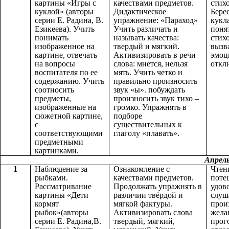
картины «Игры с
качествами предметов.
стих
куклой» (авторы
Дидактическое
Бере
серии Е. Радина, В.
упражнение: «Параход»
кукл
Езикеева). Учить
Учить различать и
поня
понимать
называть качества:
стих
изображенное на
твердый и мягкий.
вызв
картине, отвечать
Активизировать в речи
эмоц
на вопросы
слова: мнется, нельзя
откли
воспитателя по ее
мять. Учить четко и
содержанию. Учить
правильно произносить
соотносить
звук «ы». побуждать
предметы,
произносить звук тихо –
изображенные на
громко. Упражнять в
сюжетной картине,
подборе
с
существительных к
соответствующими
глаголу «плавать».
предметными
картинками.
Апрел
1
Наблюдение за
Ознакомление с
Чтен
рыбками.
качествами предметов.
поте
Рассматривание
Продолжать упражнять в
удов
картины «Дети
различии твёрдой и
слуш
кормят
мягкой фактуры.
прои
рыбок»(авторы
Активизировать слова
жела
серии Е. Радина,В.
твердый, мягкий,
прог