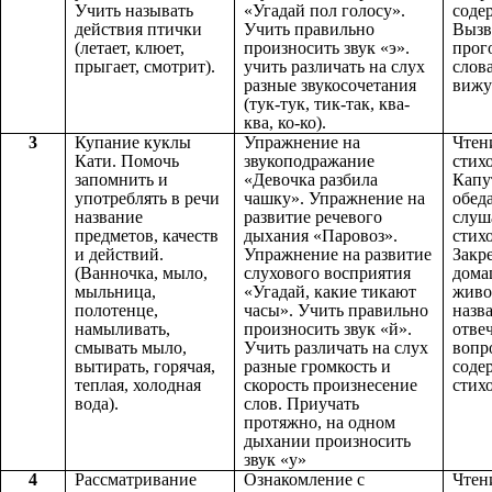
Учить называть
«Угадай пол голосу».
соде
действия птички
Учить правильно
Вызв
(летает, клюет,
произносить звук «э».
прог
прыгает, смотрит).
учить различать на слух
слов
разные звукосочетания
виж
(тук-тук, тик-так, ква-
ква, ко-ко).
3
Купание куклы
Упражнение на
Чтен
Кати. Помочь
звукоподражание
стих
запомнить и
«Девочка разбила
Капу
употреблять в речи
чашку». Упражнение на
обед
название
развитие речевого
слуш
предметов, качеств
дыхания «Паровоз».
стих
и действий.
Упражнение на развитие
Закр
(Ванночка, мыло,
слухового восприятия
дома
мыльница,
«Угадай, какие тикают
живо
полотенце,
часы». Учить правильно
назв
намыливать,
произносить звук «й».
отвеч
смывать мыло,
Учить различать на слух
вопр
вытирать, горячая,
разные громкость и
соде
теплая, холодная
скорость произнесение
стих
вода).
слов. Приучать
протяжно, на одном
дыхании произносить
звук «у»
4
Рассматривание
Ознакомление с
Чтен