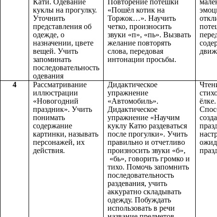
Кати. Одевание
Повторение потешки
мале
куклы на прогулку.
«Пошёл котик на
эмоц
Уточнить
Торжок…». Научить
откл
представления об
четко, произносить
поте
одежде, о
звуки «п», «пь». Вызвать
пере
назначении, цвете
желание повторять
соде
вещей. Учить
слова, передовая
движ
запоминать
интонации просьбы.
последовательность
одевания
4
Рассматривание
Дидактическое
Чтен
иллюстрации
упражнение
стих
«Новогодний
«Автомобиль».
ёлке.
праздник». Учить
Дидактическое
Спос
понимать
упражнение «Научим
созд
содержание
куклу Катю раздеваться
праз
картинки, называть
после прогулки». Учить
наст
персонажей, их
правильно и отчетливо
ожид
действия.
произносить звуки «б»,
праз
«бь», говорить громко и
тихо. Помочь запомнить
последовательность
раздевания, учить
аккуратно складывать
одежду. Побуждать
использовать в речи
название предметов