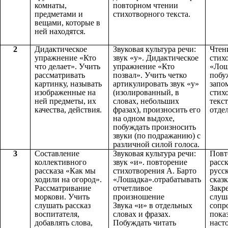
комнаты,
повторном чтении
предметами и
стихотворного текста.
вещами, которые в
ней находятся.
2
Дидактическое
Звуковая культура речи:
Чтен
упражнение «Кто
звук «у». Дидактическое
стих
что делает». Учить
упражнение «Кто
«Лош
рассматривать
позвал». Учить четко
побу
картинку, называть
артикулировать звук «у»
запо
изображенные на
(изолированный, в
стих
ней предметы, их
словах, небольших
текст
качества, действия.
фразах), произносить его
отде
на одном выдохе,
побуждать произносить
звуки (по подражанию) с
различной силой голоса.
3
Составление
Звуковая культура речи:
Повт
коллективного
звук «и». повторение
расс
рассказа «Как мы
стихотворения А. Барто
русс
ходили на огород».
«Лошадка».отрабатывать
сказ
Рассматривание
отчетливое
Закр
моркови. Учить
произношение
слуша
слушать рассказ
Звука «и» в отдельных
сопр
воспитателя,
словах и фразах.
пока
добавлять слова,
Побуждать читать
насто