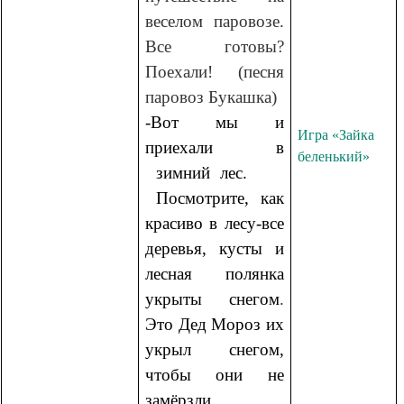
веселом паровозе.
Все готовы?
Поехали! (песня
паровоз Букашка)
-Вот мы и
Игра «Зайка
приехали в
беленький»
зимний лес.
Посмотрите, как
красиво в лесу-все
деревья, кусты и
лесная полянка
укрыты снегом
.
Это Дед Мороз их
укрыл снегом,
чтобы они не
замёрзли.