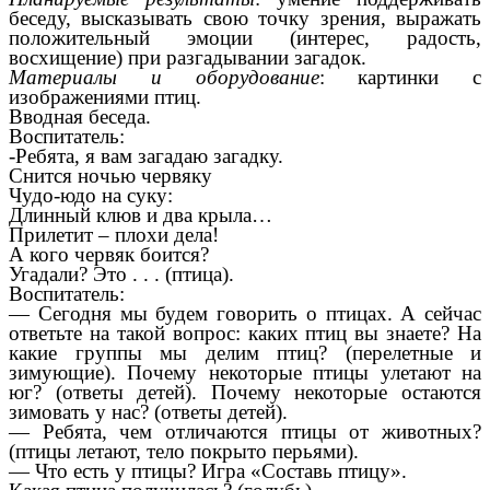
беседу, высказывать свою точку зрения, выражать
положительный эмоции (интерес, радость,
восхищение) при разгадывании загадок.
Материалы и оборудование
: картинки с
изображениями птиц.
Вводная беседа.
Воспитатель:
-Ребята, я вам загадаю загадку.
Снится ночью червяку
Чудо-юдо на суку:
Длинный клюв и два крыла…
Прилетит – плохи дела!
А кого червяк боится?
Угадали? Это . . . (птица).
Воспитатель:
— Сегодня мы будем говорить о птицах. А сейчас
ответьте на такой вопрос: каких птиц вы знаете? На
какие группы мы делим птиц? (перелетные и
зимующие). Почему некоторые птицы улетают на
юг? (ответы детей). Почему некоторые остаются
зимовать у нас? (ответы детей).
— Ребята, чем отличаются птицы от животных?
(птицы летают, тело покрыто перьями).
— Что есть у птицы? Игра «Составь птицу».