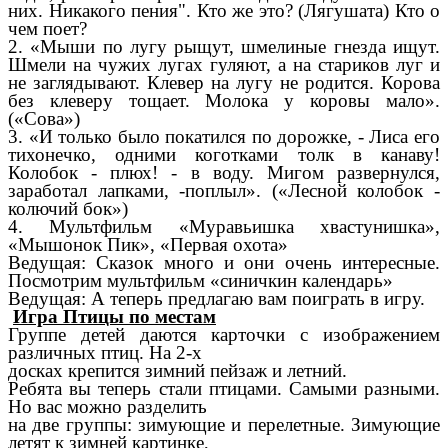
них. Никакого пения". Кто же это? (Лягушата) Кто о
чем поет?
2. «Мыши по лугу рыщут, шмелиные гнезда ищут.
Шмели на чужих лугах гуляют, а на стариков луг и
не заглядывают. Клевер на лугу не родится. Корова
без клеверу тощает. Молока у коровы мало».
(«Сова»)
3. «И только было покатился по дорожке, - Лиса его
тихонечко, одними коготками толк в канаву!
Колобок - плюх! - в воду. Мигом развернулся,
заработал лапками, -поплыл». («Лесной колобок -
колючий бок»)
4. Мультфильм «Муравьишка хвастунишка»,
«Мышонок Пик», «Первая охота»
Ведущая: Сказок много и они очень интересные.
Посмотрим мультфильм «синичкин календарь»
Ведущая: А теперь предлагаю вам поиграть в игру.
Игра Птицы по местам
Группе детей даются карточки с изображением
различных птиц. На 2-х
досках крепится зимний пейзаж и летний.
Ребята вы теперь стали птицами. Самыми разными.
Но вас можно разделить
на две группы: зимующие и перелетные. Зимующие
летят к зимней картинке,