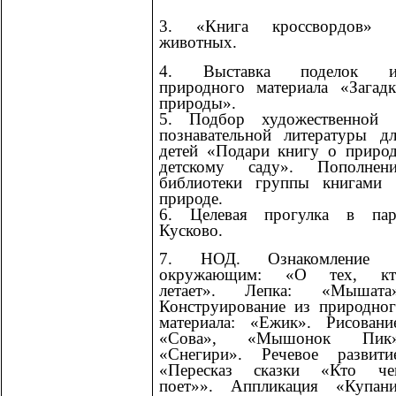
3. «Книга кроссвордов» 
животных.
4. Выставка поделок и
природного материала «Загад
природы».
5. Подбор художественной 
познавательной литературы д
детей «Подари книгу о приро
детскому саду». Пополнени
библиотеки группы книгами 
природе.
6. Целевая прогулка в пар
Кусково.
7. НОД. Ознакомление 
окружающим: «О тех, кт
летает». Лепка: «Мышата»
Конструирование из природно
материала: «Ежик». Рисовани
«Сова», «Мышонок Пик»
«Снегири». Речевое развитие
«Пересказ сказки «Кто че
поет»». Аппликация «Купани