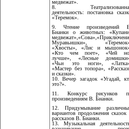
медвежат».
8. Театрализованна
деятельность: постановка сказ
«Теремок».
9. Чтение произведений В
Бианки о животных: «Купани
медвежат»,«Сова»,«Приключени
Муравьишки», «Теремок»
«Хвосты», «Лис и мышонок»
«Кто чем поет», «Чей но
лучше», «Лесные домишки»
«Чьи это ноги», «Латка»
«Мастер без топора», «Расска
и сказки».
10. Вечер загадок «Угадай, к
это?».
11. Конкурс рисунков п
произведениям В. Бианки.
12. Придумывание различны
вариантов продолжения сказок
рассказов В. Бианки.
13. Музыкальная деятельност
разучивание песен