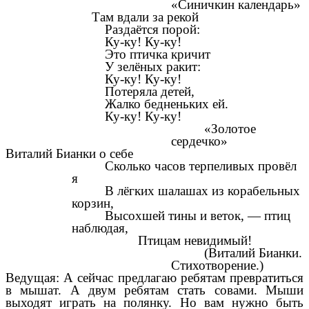
«Синичкин календарь»
Там вдали за рекой
Раздаётся порой:
Ку-ку! Ку-ку!
Это птичка кричит
У зелёных ракит:
Ку-ку! Ку-ку!
Потеряла детей,
Жалко бедненьких ей.
Ку-ку! Ку-ку!
«Золотое
сердечко»
Виталий Бианки о себе
Сколько часов терпеливых провёл
я
В лёгких шалашах из корабельных
корзин,
Высохшей тины и веток, — птиц
наблюдая,
Птицам невидимый!
(Виталий Бианки.
Стихотворение.)
Ведущая: А сейчас предлагаю ребятам превратиться
в мышат. А двум ребятам стать совами. Мыши
выходят играть на полянку. Но вам нужно быть