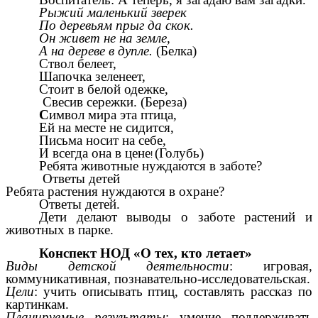
Рыжий маленький зверек
По деревьям прыг да скок.
Он живет не на земле,
А на дереве в дупле.
(Белка)
Ствол белеет,
Шапочка зеленеет,
Стоит в белой одежке,
Свесив сережки. (Береза)
С
имвол мира эта птица,
Ей на месте не сидится,
Письма носит на себе,
И всегда она в цене
(Голубь)
!
Ребята животные нуждаются в заботе?
Ответы детей
Ребята растения нуждаются в охране?
Ответы детей.
Дети делают выводы о заботе растений и
животных в парке.
Конспект НОД «О тех, кто летает»
Виды детской деятельности
: игровая,
коммуникативная, познавательно-исследовательская.
Цели
: учить описывать птиц, составлять рассказ по
картинкам.
Планируемые результаты
: умение поддерживать