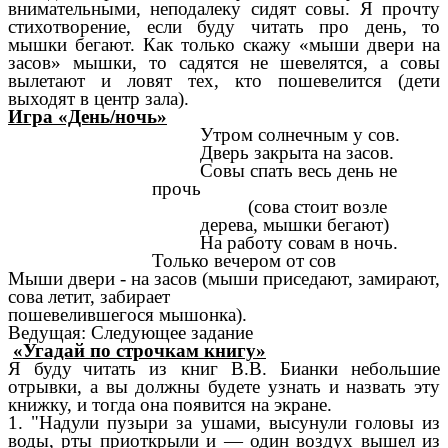
внимательными, неподалеку сидят совы. Я прочту
стихотворение, если буду читать про день, то
мышки бегают. Как только скажу «мыши двери на
засов» мышки, то садятся не шевелятся, а совы
вылетают и ловят тех, кто пошевелится (дети
выходят в центр зала).
Игра «День/ночь»
Утром солнечным у сов.
Дверь закрыта на засов.
Совы спать весь день не
прочь
(сова стоит возле
дерева, мышки бегают)
На работу совам в ночь.
Только вечером от сов
Мыши двери - на засов (мыши приседают, замирают,
сова летит, забирает
пошевелившегося мышонка).
Ведущая: Следующее задание
«Угадай по строчкам книгу»
Я буду
читать из книг В.В. Бианки небольшие
отрывки, а вы должны будете узнать и назвать эту
книжку, и тогда она появится на экране.
1. "Надули пузыри за ушами, высунули головы из
воды, рты приоткрыли и — один воздух вышел из