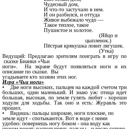
Чудесный дом,
И что-то застучало в нем.
И он разбился, и оттуда
Живое выбежало чудо —
Такое теплое, такое
Пушистое и золотое.
(Яйцо и
цыпленок.)
Пёстрая крякушка ловит лягушек.
(Утка)
Ведущий: Предлагаю зрителям поиграть в игру по
сказке Бианки «Чьи
ноги». На экране будут появляться ноги и их
описание по сказке. Вы
угадываете кто хозяин этих ног.
Игра «Чьи ноги»
• Две ноги высоких, пальцев на каждой счетом три
больших, один маленький. И знаю уж: птица идет
большая, высокая, по земле гулять любит - хороши
ходули для ходьбы. Так оно и есть: Журавль это
прошел.
• Видишь: пальцы широкие, ноги плоские, по
земле идут - спотыкаются. Вот в воде с ними
удобно: повернешь ногу боком - она воду как
ножом режет; растопыришь пальцы - и весло готово.