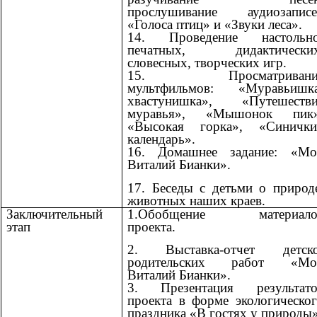
прослушивание аудиозаписе
«Голоса птиц» и «Звуки леса».
14. Проведение настольно
печатных, дидактических
словесных, творческих игр.
15. Просматривани
мультфильмов: «Муравьишка
хвастунишка», «Путешестви
муравья», «Мышонок пик»
«Высокая горка», «Синички
календарь».
16. Домашнее задание: «Мо
Виталий Бианки».
17. Беседы с детьми о природ
животных наших краев.
Заключительный
1.
Обобщение материало
этап
проекта.
2. Выставка-отчет детско
родительских работ «Мо
Виталий Бианки».
3.
Презентация результато
проекта в форме экологическо
праздника «В гостях у природы»