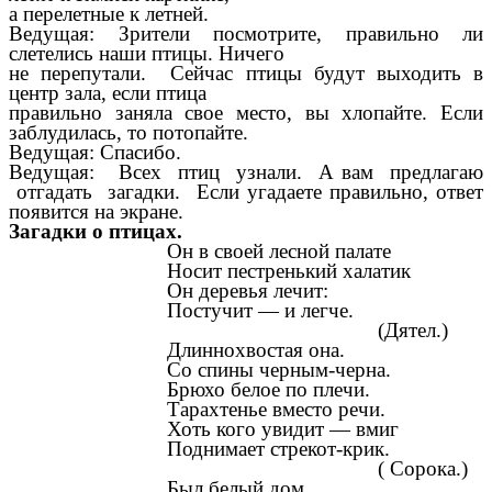
а перелетные к летней.
Ведущая: Зрители посмотрите, правильно ли
слетелись наши птицы. Ничего
не перепутали. Сейчас птицы будут выходить в
центр зала, если птица
правильно заняла свое место, вы хлопайте. Если
заблудилась, то потопайте.
Ведущая: Спасибо.
Ведущая: Всех птиц узнали. А вам предлагаю
отгадать загадки. Если угадаете правильно, ответ
появится на экране.
Загадки о птицах.
Он в своей лесной палате
Носит пестренький халатик
Он деревья лечит:
Постучит — и легче.
(Дятел.)
Длиннохвостая она.
Со спины черным-черна.
Брюхо белое по плечи.
Тарахтенье вместо речи.
Хоть кого увидит — вмиг
Поднимает стрекот-крик.
( Сорока.)
Был белый дом,