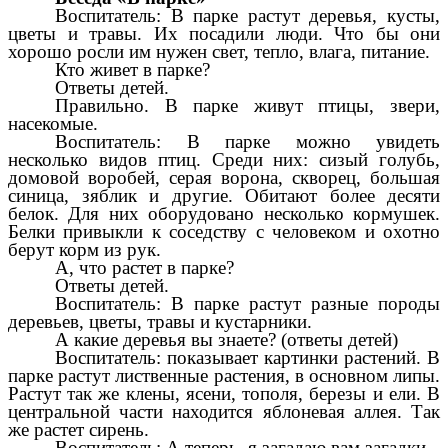
Воспитатель: В парке растут деревья, кусты,
цветы и травы. Их посадили люди. Что бы они
хорошо росли им нужен свет, тепло, влага, питание.
Кто живет в парке?
Ответы детей.
Правильно. В парке живут птицы, звери,
насекомые.
Воспитатель: В парке можно увидеть
несколько видов птиц. Среди них: сизый голубь,
домовой воробей, серая ворона, скворец, большая
синица, зяблик и другие. Обитают более десяти
белок. Для них оборудовано несколько кормушек.
Белки привыкли к соседству с человеком и охотно
берут корм из рук.
А, что растет в парке?
Ответы детей.
Воспитатель: В парке растут разные породы
деревьев, цветы, травы и кустарники.
А какие деревья вы знаете? (ответы детей)
Воспитатель: показывает картинки растений. В
парке растут лиственные растения, в основном липы.
Растут так же клены, ясени, тополя, березы и ели. В
центральной части находится яблоневая аллея. Так
же растет сирень.
Воспитатель: А теперь, я загадаю вам загадки.