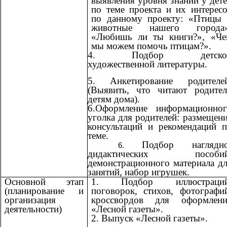
выявления уровня знаний у дет
по теме проекта и их интерес
по данному проекту: «Птицы 
животные нашего города»
«Любишь ли ты книги?», «Че
мы можем помочь птицам?».
4. Подбор детско
художественной литературы.
5. Анкетирование родителей
(Выявить, что читают родител
детям дома).
6.Оформление информационног
уголка для родителей: размещен
консультаций и рекомендаций 
теме.
Подбор наглядно
дидактических пособий
демонстрационного материала д
занятий, набор игрушек.
Основной этап
1. Подбор иллюстраций
(планирование и
поговорок, стихов, фотографи
организация
кроссвордов для оформлени
деятельности)
«Лесной газеты».
2. Выпуск «Лесной газеты».