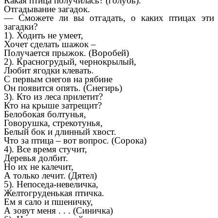
Какая птица получилась? (голубь).
Отгадывание загадок.
— Сможете ли вы отгадать, о каких птицах эти
загадки?
1). Ходить не умеет,
Хочет сделать шажок –
Получается прыжок. (Воробей)
2). Красногрудый, чернокрылый,
Любит ягодки клевать.
С первым снегов на рябине
Он появится опять. (Снегирь)
3). Кто из леса прилетит?
Кто на крыше затрещит?
Белобокая болтунья,
Говорушка, стрекотунья,
Белый бок и длинный хвост.
Что за птица – вот вопрос. (Сорока)
4). Все время стучит,
Деревья долбит.
Но их не калечит,
А только лечит. (Дятел)
5). Непоседа-невеличка,
Желтогруденькая птичка.
Ем я сало и пшеничку,
А зовут меня . . . (Синичка)