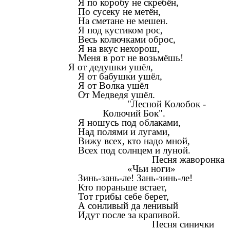
Я по коробу не скребён,
По сусеку не метён,
На сметане не мешен.
Я под кустиком рос,
Весь колючками оброс,
Я на вкус нехорош,
Меня в рот не возьмёшь!
Я от дедушки ушёл,
Я от бабушки ушёл,
Я от Волка ушёл
От Медведя ушёл.
"Лесной Колобок -
Колючий Бок".
Я ношусь под облаками,
Над полями и лугами,
Вижу всех, кто надо мной,
Всех под солнцем и луной.
Песня жаворонка
«Чьи ноги»
Зинь-зань-ле! Зань-зинь-ле!
Кто пораньше встает,
Тот грибы себе берет,
А сонливый да ленивый
Идут после за крапивой.
Песня синички