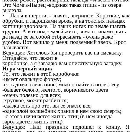
Это Чомга-Нырец -водяная такая птица - из озера
вылезла.
• Лапы в шерсти, - значит, звериные. Короткие, как
обрубки, и ладошками врозь, а на толстых пальцах
когтищи здоровые. На таких ногах по земле шагать
трудно. А вот под землей жить, землю лапами рыть
да назад ее за собой отбрасывать - очень даже
удобно. Вот вышло у меня: подземный зверь. Крот
называется.
Ведущая: Хотелось бы проверить вас на смекалку.
Отгадайте, что лежит в
коробочке, а я загадаю вам описательную загадку.
Игра черный ящик
То, что лежит в этой коробочке:
-имеет овальную форму;
-есть дома, в магазине, можно найти в поле, лесу.
-бывает белого, желтого, коричневого цвета
-очень полезно для всех;
-хрупкое, может разбиться;
-сказка есть про это, вы ее знаете все;
-один злой волшебник хранил в нем свою смерть;
- с этого начинается жизнь птиц (в нем иногда
зарождается жизнь птиц).
Ведущая: Наш праздник подошел к концу. Я