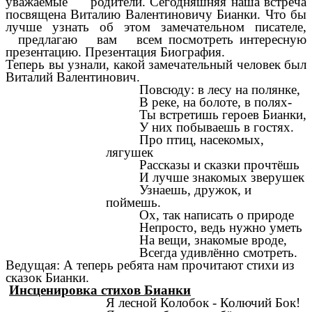
уважаемые родители. Сегодняшняя наша встреча
посвящена Виталию Валентиновичу Бианки. Что бы
лучше узнать об этом замечательном писателе,
предлагаю вам всем посмотреть интересную
презентацию. Презентация Биография.
Теперь вы узнали, какой замечательный человек был
Виталий Валентинович.
Повсюду: в лесу на полянке,
В реке, на болоте, в полях-
Ты встретишь героев Бианки,
У них побываешь в гостях.
Про птиц, насекомых,
лягушек
Рассказы и сказки прочтёшь
И лучше знакомых зверушек
Узнаешь, дружок, и
поймешь.
Ох, так написать о природе
Непросто, ведь нужно уметь
На вещи, знакомые вроде,
Всегда удивлённо смотреть.
Ведущая: А теперь ребята нам прочитают стихи из
сказок Бианки.
Инсценировка стихов Бианки
Я лесной Колобок - Колючий Бок!