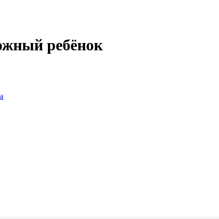
ожный ребёнок
а