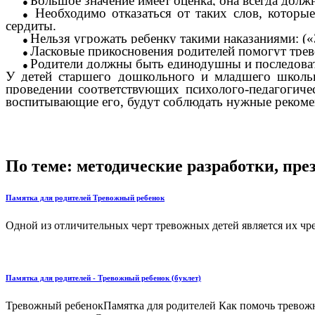
Большое значение имеет оценка, она всегда долж
Необходимо отказаться от таких слов, которы
сердиты.
Нельзя угрожать ребенку такими наказаниями: («З
Ласковые прикосновения родителей помогут трев
Родители должны быть единодушны и последоват
У детей
старшего дошкольного
и
младшего школьн
проведении соответствующих психолого-педагогичес
воспитывающие его, будут соблюдать нужные рекоме
По теме: методические разработки, пр
Памятка для родителей Тревожный ребенок
Одной из отличительных черт тревожных детей является их чрез
Памятка для родителей - Тревожный ребенок (буклет)
Тревожный ребенокПамятка для родителей Как помочь тревожно