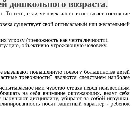
ей дошкольного возраста.
а. То есть, если человек часто испытывает состояние
еловека существует свой оптимальный или желательный
х угрозу (тревожность как черта личности).
ситуацию, объективно угрожающую человеку.
рые вызывают повышенную тревогу большинства детей
растные тревожности"
являются следствием наиболее
 испытываемое ими чувство страха перед неизвестным
обращать на себя внимание окружающих, ведут себя
 не нарушают дисциплину, убирают за собой игрушки.
плинированность носят защитный характер - ребенок