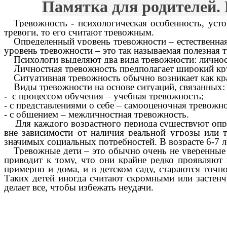
Памятка для родителей. 
Тревожность
-
психологическая особенность, усто
тревоги, то его считают тревожным.
Определенный уровень тревожности
– естественна
уровень тревожности – это так называемая полезная 
Психологи выделяют два вида тревожности:
лично
Личностная
тревожность предполагает широкий кру
Ситуативная
тревожность обычно возникает как к
Виды тревожности на основе ситуаций, связанных:
- с процессом обучения
–
учебная тревожность;
- с представлениями о себе
–
самооценочная тревожно
- с общением
–
межличностная тревожность.
Для каждого возрастного периода существуют
опр
вне зависимости от наличия реальной угрозы или 
значимых социальных потребностей. В возрасте 6-7 л
Тревожные дети
– это обычно очень не уверенные
приводит к тому, что они крайне редко проявляют
примерно и дома, и в детском саду, стараются точн
Таких детей иногда считают скромными или застенч
делает все, чтобы избежать неудачи.