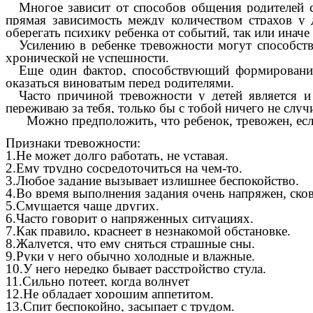
Многое
зависит от способов общения родителей 
прямая зависимость между количеством страхов у д
оберегать психику ребенка от событий, так или инач
Усилению в ребенке тревожности могут способств
хронической не успешности.
Еще один фактор, способствующий формировани
оказаться виноватым перед родителями.
Часто причиной тревожности у детей является и
переживаю за тебя, только бы с тобой ничего не случ
Можно предположить, что ребенок, тревожен, если 
Признаки тревожности:
1.Не может долго работать, не уставая.
2.Ему трудно сосредоточиться на чем-то.
3.Любое задание вызывает излишнее беспокойство.
4.Во время выполнения задания очень напряжен, сков
5.Смущается чаще других.
6.Часто говорит о напряженных ситуациях.
7.Как правило, краснеет в незнакомой обстановке.
8.Жалуется, что ему сняться страшные сны.
9.Руки у него обычно холодные и влажные.
10.У него нередко бывает расстройство стула.
11.Сильно потеет, когда волнует
12.Не обладает хорошим аппетитом.
13.Спит беспокойно, засыпает с трудом.