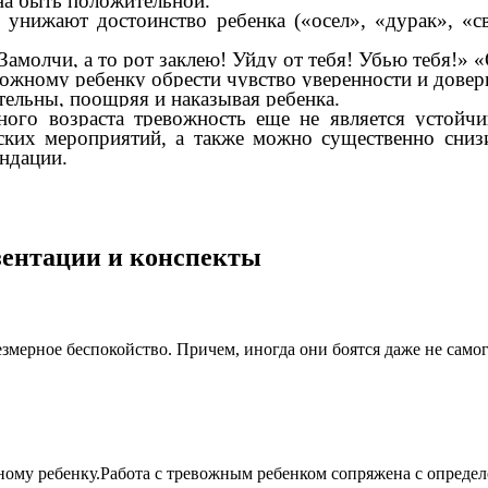
на быть положительной.
е унижают достоинство ребенка («осел», «дурак», «с
амолчи, а то рот заклею! Уйду от тебя! Убью тебя!» «
ожному ребенку обрести чувство уверенности и довер
ельны, поощряя и наказывая ребенка.
ого возраста
тревожность еще не является устойч
ких мероприятий, а также можно существенно снизи
ндации.
езентации и конспекты
мерное беспокойство. Причем, иногда они боятся даже не самого 
му ребенку.Работа с тревожным ребенком сопряжена с определе