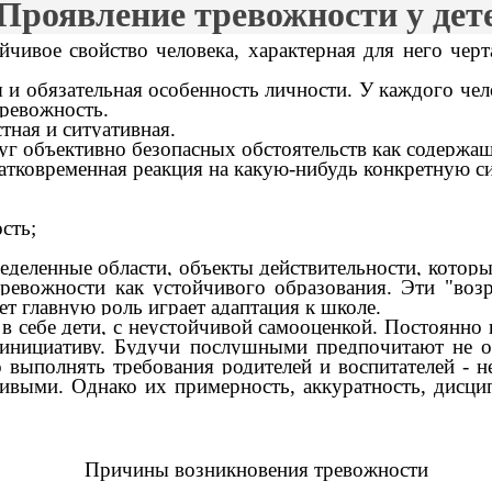
Проявление тревожности у дет
йчивое свойство человека, характерная для него черт
я и обязательная особенность личности. У каждого ч
тревожность.
стная
и
ситуативная
.
г объективно безопасных обстоятельств как содержащи
ратковременная реакция на какую-нибудь конкретную 
сть;
еделенные области, объекты действительности, кото
тревожности как устойчивого образования. Эти
"воз
ет главную роль играет адаптация к школе.
 в себе дети, с неустойчивой самооценкой. Постоянно
 инициативу. Будучи послушными предпочитают не 
о выполнять требования родителей и воспитателей -
ивыми. Однако их примерность, аккуратность, дисци
Причины возникновения тревожности