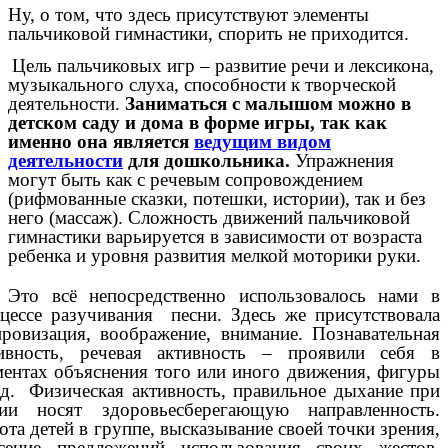
Ну, о том, что здесь присутствуют элементы
пальчиковой гимнастики, спорить не приходится.
Цель пальчиковых игр – развитие речи и лексикона,
музыкального слуха, способности к творческой
деятельности.
Заниматься с малышом можно в
детском саду и дома в форме игры, так как
именно она является
ведущим видом
деятельности
для дошкольника.
Упражнения
могут быть как с речевым сопровождением
(рифмованные сказки, потешки, истории), так и без
него (массаж). Сложность движений пальчиковой
гимнастики варьируется в зависимости от возраста
ребенка и уровня развития мелкой моторики руки.
Это всё непосредственно использовалось нами в
цессе разучивания песни. Здесь же присутствовала
ровизация, воображение, внимание. Познавательная
ивность, речевая активность – проявили себя в
ентах объяснения того или иного движения, фигуры
.д. Физическая активность, правильное дыхание при
нии носят здоровьесберегающую направленность.
ота детей в группе, высказывание своей точки зрения,
сение предложений использования своих жестов,