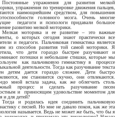
Постоянные упражнения для развития мелкой
орики, упражнения по тренировке движения пальцев,
итаются наимощнейшим средством, для повышения
ботоспособности головного мозга. Очень многие
дущие педагоги и психологи придавали большое
чение развитию мелкой моторики.
Мелкая моторика и ее развитие – это важные
енты, о которых сегодня знают практически все
ители и педагоги. Пальчиковая гимнастика является
им из способов развития той самой моторики. Я
метила, что дети гораздо быстрее разучивают и
оминают потешки и небольшие стишки, которые мы
ользуем как пальчиковую гимнастику в процессе
ыкальной деятельности. Тогда как разучивание текста
сен детям дается гораздо сложнее. Дети быстро
мляются, им становится скучно, они отвлекаются.
едо мной встала задача, как же облегчить столь
ожный процесс и сделать разучивание песен
остным и приносящим удовольствие моментом для
я и для детей?
Тогда и родилась идея соединить пальчиковую
настику с песней. Но мне не давало покоя, как же эта
нология называется. Ведь не может же быть, что бы я
а додумалась и придумала эту технологию? Начала