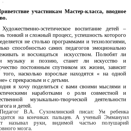
.
риветствие участникам Мастер-класса, вводное
во.
Художественно-эстетическое воспитание детей –
нь тонкий и сложный процесс, успешность которого
еделяется не столько программами и технологиями,
лько способностью самих педагогов эмоционально
еживать и восхищаться искусством. Полюбят ли
ти музыку и поэзию, станет ли искусство и
рчество постоянным спутником их жизни, зависит
того, насколько взрослые находятся « на одной
не» с прекрасным и с детьми.
одня я хочу поделиться с вами своими мыслями и
актическими наработками о роли совместной и
ественной музыкально-творческой деятельности
агога и детей.
Педагог В.А. Сухомлинский писал: Ум ребенка
одится на кончиках пальцев. А ученый Эммануил
нт называл руки, видимой частью полушарий
овного мозга.