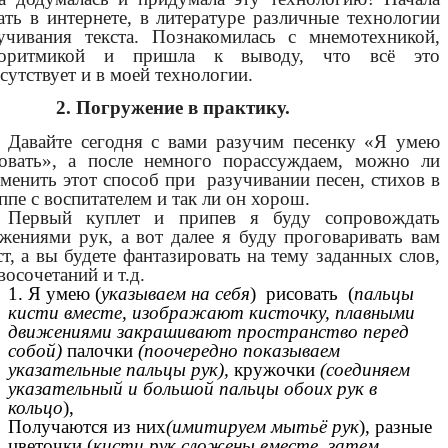
ать в интернете, в литературе различные технологии
учивания текста. Познакомилась с мнемотехникой,
горитмикой и пришла к выводу, что всё это
сутствует и в моей технологии.
2. Погружение в практику.
Давайте сегодня с вами разучим песенку «Я умею
овать», а после немного порассуждаем, можно ли
менить этот способ при разучивании песен, стихов в
ппе с воспитателем и так ли он хорош.
Первый куплет и припев я буду сопровождать
жениями рук, а вот далее я буду проговаривать вам
ст, а вы будете фантазировать на тему заданных слов,
восочетаний и т.д.
1. Я умею (
указываем на себя
) рисовать (
пальцы
кисти вместе, изображают кисточку, плавными
движениями закрашивают пространство перед
собой)
палочки
(поочередно показываем
указательные пальцы рук),
кружочки
(соединяем
указательный и большой пальцы обоих рук в
кольцо
),
Получаются из них
(имитируем мытьё рук
), разные
цветочки (
кисти рук сложены вместе, затем