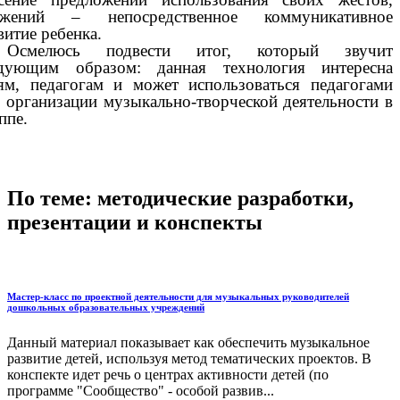
ижений – непосредственное коммуникативное
витие ребенка.
Осмелюсь подвести итог, который звучит
едующим образом: данная технология интересна
ям, педагогам и может использоваться педагогами
 организации музыкально-творческой деятельности в
ппе.
По теме: методические разработки,
презентации и конспекты
Мастер-класс по проектной деятельности для музыкальных руководителей
дошкольных образовательных учреждений
Данный материал показывает как обеспечить музыкальное
развитие детей, используя метод тематических проектов. В
конспекте идет речь о центрах активности детей (по
программе "Сообщество" - особой развив...