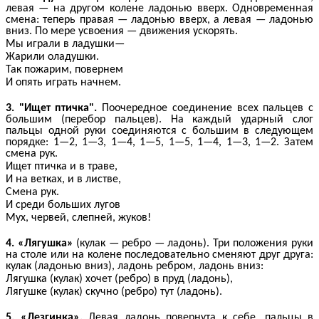
левая — на другом колене ладонью вверх. Одновременная
смена: теперь правая — ладонью вверх, а левая — ладонью
вниз. По мере усвоения — движения ускорять.
Мы играли в ладушки—
Жарили оладушки.
Так пожарим, повернем
И опять играть начнем.
3. "Ищет птичка".
Поочередное соединение всех пальцев с
большим (перебор пальцев). На каждый ударный слог
пальцы одной руки соединяются с большим в следующем
порядке: 1—2, 1—3, 1—4, 1—5, 1—5, 1—4, 1—3, 1—2. Затем
смена рук.
Ищет птичка и в траве,
И на ветках, и в листве,
Смена рук.
И среди больших лугов
Мух, червей, слепней, жуков!
4. «Лягушка»
(кулак — ребро — ладонь). Три положения руки
на столе или на колене последовательно сменяют друг друга:
кулак (ладонью вниз), ладонь ребром, ладонь вниз:
Лягушка (кулак) хочет (ребро) в пруд (ладонь),
Лягушке (кулак) скучно (ребро) тут (ладонь).
5. «Лезгинка».
Левая ладонь повернута к себе, пальцы в