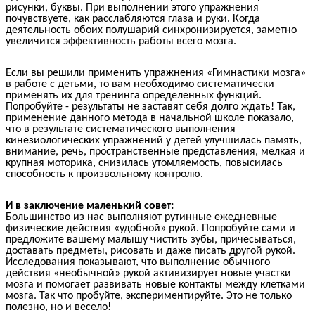
рисунки, буквы. При выполнении этого упражнения
почувствуете, как расслабляются глаза и руки. Когда
деятельность обоих полушарий синхронизируется, заметно
увеличится эффективность работы всего мозга.
Если вы решили применить упражнения «Гимнастики мозга»
в работе с детьми, то вам необходимо систематически
применять их для тренинга определенных функций.
Попробуйте - результаты не заставят себя долго ждать! Так,
применение данного метода в начальной школе показало,
что в результате систематического выполнения
кинезиологических упражнений у детей улучшилась память,
внимание, речь, пространственные представления, мелкая и
крупная моторика, снизилась утомляемость, повысилась
способность к произвольному контролю.
И в заключение маленький совет:
Большинство из нас выполняют рутинные ежедневные
физические действия «удобной» рукой. Попробуйте сами и
предложите вашему малышу чистить зубы, причесываться,
доставать предметы, рисовать и даже писать другой рукой.
Исследования показывают, что выполнение обычного
действия «необычной» рукой активизирует новые участки
мозга и помогает развивать новые контакты между клетками
мозга. Так что пробуйте, экспериментируйте. Это не только
полезно, но и весело!