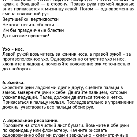
кулак, а большой — в сторону. Правая рука прямой ладонью
вниз прикасается к мизинцу левой. Потом — одновременная
смена положений рук.
Вертишейки, вертихвостки
Не хотят носить обноски —
Им бы праздничные блестки
Да высокие прически!
Ухо – нос.
Левой рукой возьмитесь за кончик носа, а правой рукой – за
противоположное ухо. Одновременно отпустите ухо и нос,
хлопните в ладоши, поменяйте положение рук «с точностью
до наоборот».
6.
Змейка.
Скрестите руки ладонями друг к другу, сцепите пальцы в
замок. выверните руки к себе. Двигайте пальцем, который
укажет ведущий. Палец должен двигаться точно и четко.
Прикасаться к пальцу нельзя. Последовательно в упражнении
должны участвовать все пальцы обеих рук.
7.
Зеркальное рисование.
Положите на стол чистый лист бумаги. Возьмите в обе руки
по карандашу или фломастеру. Начните рисовать
одновременно обеими руками зеркально – симметричные