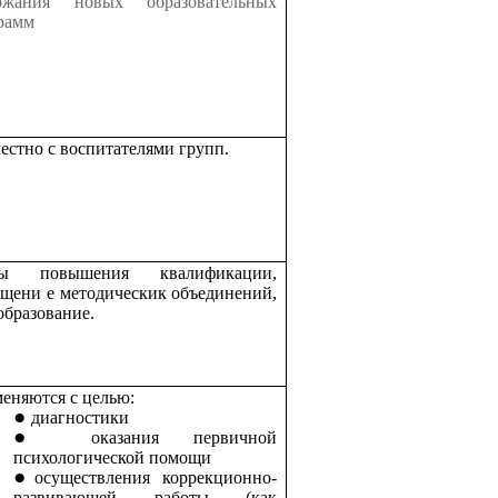
ржания новых образовательных
рамм
естно с воспитателями групп.
сы повышения квалификации,
щени е методическик объединений,
образование.
еняются с целью:
диагностики
оказания первичной
психологической помощи
осуществления коррекционно-
развивающей работы (как