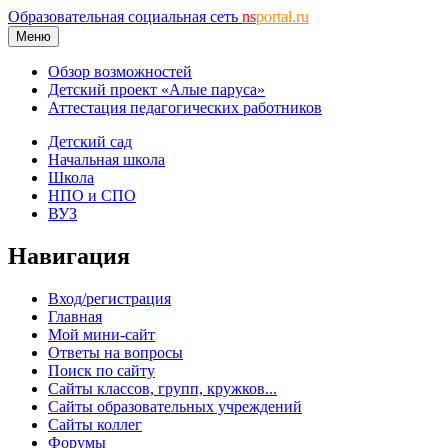
Образовательная социальная сеть
ns
portal.ru
Меню
Обзор возможностей
Детский проект «Алые паруса»
Аттестация педагогических работников
Детский сад
Начальная школа
Школа
НПО и СПО
ВУЗ
Навигация
Вход/регистрация
Главная
Мой мини-сайт
Ответы на вопросы
Поиск по сайту
Сайты классов, групп, кружков...
Сайты образовательных учреждений
Сайты коллег
Форумы