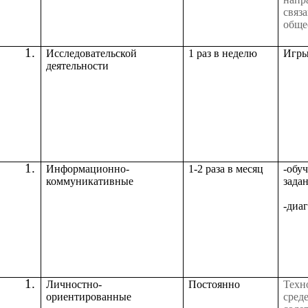
связ
обще
Исследовательской
1 раз в неделю
Игры
деятельности
Информационно-
1-2 раза в месяц
-об
коммуникативные
зада
-диа
Личностно-
Постоянно
Техн
ориентированные
сре