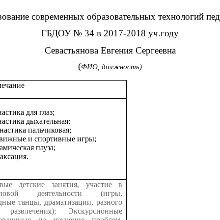
ование современных образовательных технологий пед
ГБДОУ № 34 в 2017-2018 уч.году
Севастьянова Евгения Сергеевна
(
ФИО, должность)
ечание
астика для глаз;
настика дыхательная;
настика пальчиковая;
вижные и спортивные игры;
амическая пауза;
аксация.
вые детские занятия, участие в
пповой деятельности (игры,
дные танцы, драматизации, разного
 развлечения); Экскурсионные
авленные на изучение проблем,