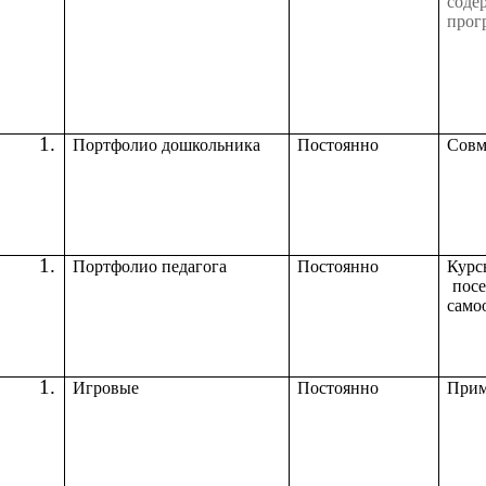
соде
прог
Портфолио дошкольника
Постоянно
Совм
Портфолио педагога
Постоянно
Кур
посе
само
Игровые
Постоянно
Прим