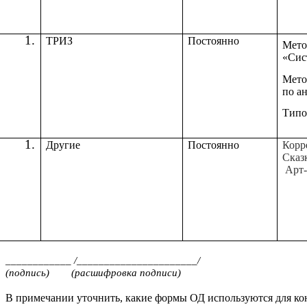
ТРИЗ
Постоянно
Мет
«Сис
Мето
по а
Типо
Другие
Постоянно
Корр
Сказ
Арт-
____________ /______________________/ ___
(подпись) (расшифровка подписи) (дат
В примечании уточнить, какие формы ОД используются для ко