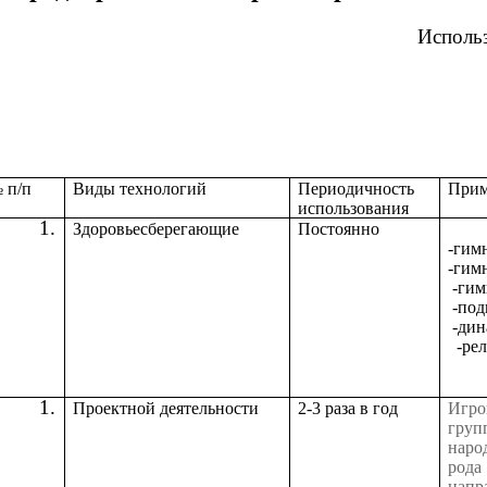
Использ
 п/п
Виды технологий
Периодичность
Прим
использования
Здоровьесберегающие
Постоянно
-гимн
-гим
-гим
-под
-дин
-рел
Проектной деятельности
2-3 раза в год
Игро
гру
наро
рода
напр