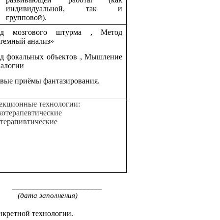
индивидуальной, так и
групповой).
од мозгового штурма , Метод
темный анализ»
д фокальных объектов , Мышление
налогии
вые приёмы фантазирования.
екционные технологии:
котерапевтические
терапивтические
____________________
а заполнения)
нкретной технологии.