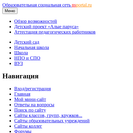
Образовательная социальная сеть
ns
portal.ru
Меню
Обзор возможностей
Детский проект «Алые паруса»
Аттестация педагогических работников
Детский сад
Начальная школа
Школа
НПО и СПО
ВУЗ
Навигация
Вход/регистрация
Главная
Мой мини-сайт
Ответы на вопросы
Поиск по сайту
Сайты классов, групп, кружков...
Сайты образовательных учреждений
Сайты коллег
Форумы