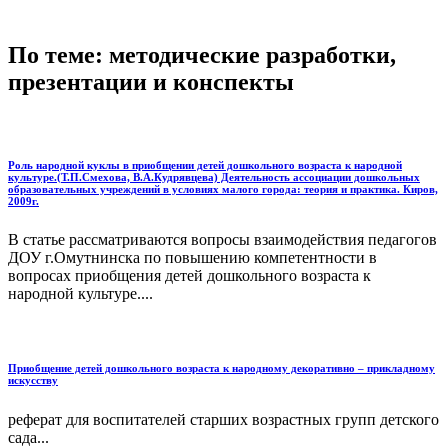
По теме: методические разработки,
презентации и конспекты
Роль народной куклы в приобщении детей дошкольного возраста к народной
культуре.(Т.П.Смехова, В.А.Кудрявцева) Деятельность ассоциации дошкольных
образовательных учреждений в условиях малого города: теория и практика. Киров,
2009г.
В статье рассматриваются вопросы взаимодействия педагогов
ДОУ г.Омутнинска по повышению компетентности в
вопросах приобщения детей дошкольного возраста к
народной культуре....
Приобщение детей дошкольного возраста к народному декоративно – прикладному
искусству
реферат для воспитателей старших возрастных групп детского
сада...