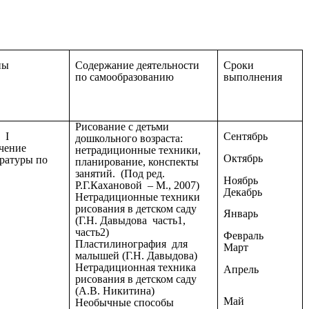
пы
Содержание деятельности
Сроки
по самообразованию
выполнения
Рисование с детьми
I
Сентябрь
дошкольного возраста:
чение
нетрадиционные техники,
Октябрь
ратуры по
планирование, конспекты
занятий. (Под ред.
Ноябрь
Р.Г.Кахановой – М., 2007)
Декабрь
Нетрадиционные техники
рисования в детском саду
Январь
(Г.Н. Давыдова часть1,
часть2)
Февраль
Пластилинография для
Март
малышей (Г.Н. Давыдова)
Нетрадиционная техника
Апрель
рисования в детском саду
(А.В. Никитина)
Май
Необычные способы