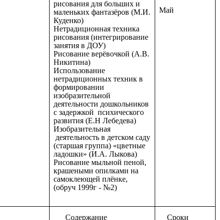
рисования для больших и
Май
маленьких фантазёров (М.И.
Куденко)
Нетрадиционная техника
рисования (интегрирование
занятия в ДОУ)
Рисование верёвочкой (А.В.
Никитина)
Использование
нетрадиционных техник в
формировании
изобразительной
деятельности дошкольников
с задержкой психического
развития (Е.Н Лебедева)
Изобразительная
деятельность в детском саду
(старшая группа) «цветные
ладошки» (И.А. Лыкова)
Рисование мыльной пеной,
крашеными опилками на
самоклеющей плёнке,
(обруч 1999г - №2)
Содержание
Сроки