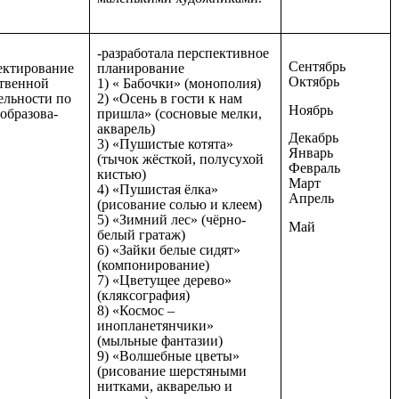
-разработала перспективное
Сентябрь
ектирование
планирование
Октябрь
твенной
1) « Бабочки» (монополия)
ельности по
2) «Осень в гости к нам
Ноябрь
образова-
пришла» (сосновые мелки,
акварель)
Декабрь
3) «Пушистые котята»
Январь
(тычок жёсткой, полусухой
Февраль
кистью)
Март
4) «Пушистая ёлка»
Апрель
(рисование солью и клеем)
5) «Зимний лес» (чёрно-
Май
белый гратаж)
6) «Зайки белые сидят»
(компонирование)
7) «Цветущее дерево»
(кляксография)
8) «Космос –
инопланетянчики»
(мыльные фантазии)
9) «Волшебные цветы»
(рисование шерстяными
нитками, акварелью и