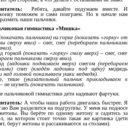
питатель:
Ребята, давайте подумаем вместе. И
жонку поможем и сами поиграем. Но в начале нам
размять наши пальчики.
ьчиковая гимнастика «Мишка»
(покачать пальчиком)
на горке
(показать «горку» от
ны сверху вниз)
– снег, снег
(перебираем пальчиками
вниз).
од горкой
(показать «горку» снизу вверх)
– снег, снег
ираем пальчиками сверху вниз).
од
(ладошки поднимаем вверх)
снегом
(перебираем
ками)
спит
(кладём ладошки под щёку)
медведь
и над головой показываем ушки медведя).
е, тише
(указательный пальчик прикладываем к
– не шуметь
(покачать пальчиком)
.
е пальчиковой гимнастики дети надевают фартуки.
итатель:
А чтобы наша работа двигалась быстрее. Я
гаю Вам разделится на подгруппы. У меня на подносе
жетоны. Вы берёте по одному жетону и садитесь за
ол, на котором стоит точно такая же картинка (дети
ят, берут жетоны и рассаживаются за столами).