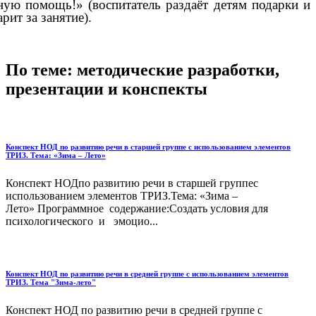
ную помощь!» (воспитатель раздаёт детям подарки и
рит за занятие).
По теме: методические разработки,
презентации и конспекты
Конспект НОД по развитию речи в старшей группе с использованием элементов
ТРИЗ. Тема: «Зима – Лето»
Конспект НОДпо развитию речи в старшей группес
использованием элементов ТРИЗ.Тема: «Зима –
Лето» Программное содержание:Создать условия для
психологического и эмоцио...
Конспект НОД по развитию речи в средней группе с использованием элементов
ТРИЗ. Тема "Зима-лето"
Конспект НОД по развитию речи в средней группе с