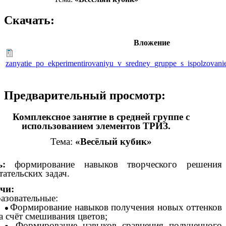
Скачать:
Вложение
zanyatie_po_ekperimentirovaniyu_v_sredney_gruppe_s_ispolzovani
Предварительный просмотр:
Комплексное занятие в средней группе с
использованием элементов ТРИЗ.
Тема:
«Весёлый кубик»
ль:
формирование навыков творческого решения
тательских задач.
чи:
разовательные:
Формирование навыков получения новых оттенков
а счёт смешивания цветов;
Формирование навыков сравнения полученного