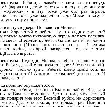
питатель:
Ребята, а давайте с вами во что-нибудь
ем? (варианты детей: «Лото» - в эту игру мы уже
и, «Кубики» - в эту тоже уже сто раз играли,
о» - эта тоже уже надоела и т. д.) Может в какую-
 другую игру поиграем?
аётся стук в дверь. Появляется Мишка.
шка:
Здравствуйте, ребята!
Ну, что сидите скучаете?
м принёс новую интересную игру и вот эту посылку.
зывается «Весёлый кубик». Она состоит из игрового
– вот оно (Мишка показывает поле). И кубика
зывает кубик, который раскрашен только с трёх
). Давайте играть?!
питатель:
Подожди, Мишка, у тебя на игровом поле
в. Ребята, давайте назовём эти цвета! (ответы детей).
кубике только три… Ребята, какие цвета есть на
? (ответы детей) А каких не хватает? (ответы детей)
 нам делать?
а повинно опускает голову.
шка:
Эх, ребята, раскрыли Вы мою тайну. Ведь я и
л я к Вам за помощью. Дело в том, что весёлый
ик подарил мне этот Весёлый кубик, но дорисовать
 успел. Дал мне краски, но только три. Ими я и
сил три стороны, а что делать с остальными не знаю.