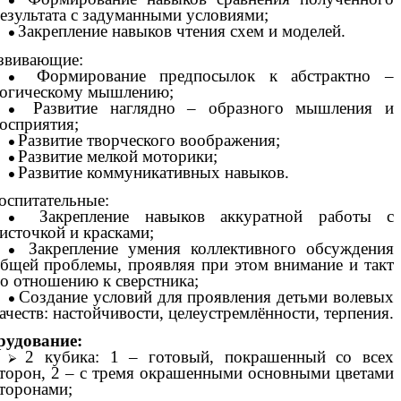
езультата с задуманными условиями;
Закрепление навыков чтения схем и моделей.
азвивающие:
Формирование предпосылок к абстрактно –
огическому мышлению;
Развитие наглядно – образного мышления и
осприятия;
Развитие творческого воображения;
Развитие мелкой моторики;
Развитие коммуникативных навыков.
спитательные:
Закрепление навыков аккуратной работы с
источкой и красками;
Закрепление умения коллективного обсуждения
бщей проблемы, проявляя при этом внимание и такт
о отношению к сверстника;
Создание условий для проявления детьми волевых
ачеств: настойчивости, целеустремлённости, терпения.
рудование:
2 кубика: 1 – готовый, покрашенный со всех
торон, 2 – с тремя окрашенными основными цветами
торонами;