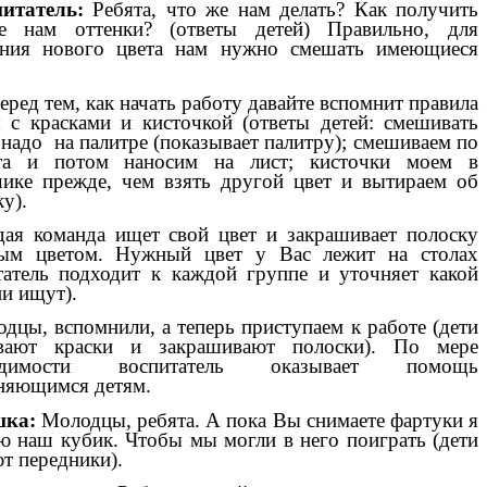
питатель:
Ребята, что же нам делать? Как получить
е нам оттенки? (ответы детей) Правильно, для
ения нового цвета нам нужно смешать имеющиеся
.
еред тем, как начать работу давайте вспомнит правила
 с красками и кисточкой (ответы детей: смешивать
 надо на палитре (показывает палитру); смешиваем по
та и потом наносим на лист; кисточки моем в
чике прежде, чем взять другой цвет и вытираем об
у).
ая команда ищет свой цвет и закрашивает полоску
ным цветом. Нужный цвет у Вас лежит на столах
татель подходит к каждой группе и уточняет какой
ни ищут).
дцы, вспомнили, а теперь приступаем к работе (дети
вают краски и закрашивают полоски). По мере
ходимости воспитатель оказывает помощь
няющимся детям.
ка:
Молодцы, ребята. А пока Вы снимаете фартуки я
ю наш кубик. Чтобы мы могли в него поиграть (дети
т передники).