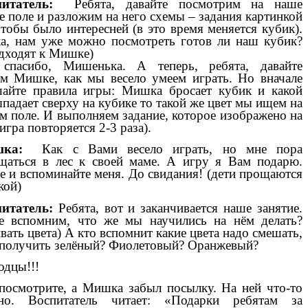
питатель:
Ребята, давайте посмотрим на наше
е поле и разложим на него схемы – задания картинкой
чтобы было интересней (в это время меняется кубик).
, нам уже можно посмотреть готов ли наш кубик?
одходят к Мишке)
 спасибо, Мишенька. А теперь, ребята, давайте
м Мишке, как мы весело умеем играть. Но вначале
айте правила игры: Мишка бросает кубик и какой
ыпадает сверху на кубике то такой же цвет мы ищем на
м поле. И выполняем задание, которое изображено на
игра повторяется 2-3 раза).
шка:
Как с Вами весело играть, но мне пора
щаться в лес к своей маме. А игру я Вам подарю.
е и вспоминайте меня. До свидания! (дети прощаются
кой)
питатель:
Ребята, вот и заканчивается наше занятие.
е вспомним, что же мы научились на нём делать?
вать цвета) А кто вспомнит какие цвета надо смешать,
получить зелёный? Фиолетовый? Оранжевый?
дцы!!!
посмотрите, а Мишка забыл посылку. На ней что-то
ано. Воспитатель читает: «Подарки ребятам за