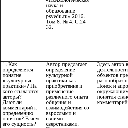
наука и
образование
psyedu.ru» 2016.
Том 8. № 4. С.24–
32.
1. Как
Автор предлагает
Здесь автор 
определяется
определение
деятельности
понятие
культурной
объектов пр
«культурные
практики как
разнообразны
практики»? На
приобретение и
Поиск и апро
кого ссылаются
применение
окружающими.
авторы?
различного опыта
понятия стан
Дают ли
общения и
комментарий
комментарий к
взаимодействия со
определению
взрослыми и
понятия? В чем
своими
его сущность?
сверстниками.