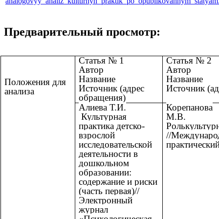
analogovyy_analiz_kulturnyh_praktik_po_opublikovannym_statyam
Предварительный просмотр:
Статья № 1
Статья № 2
Автор
Автор
Название
Название
Положения для
Источник (адрес
Источник (а
анализа
обращения)
Алиева Т.И.
Корепанова
Культурная
М.В.
практика детско-
Ролькультур
взрослой
//Междунаро
исследовательской
практически
деятельности в
дошкольном
образовании:
содержание и риски
(часть первая)//
Электронный
журнал
«Психологическая