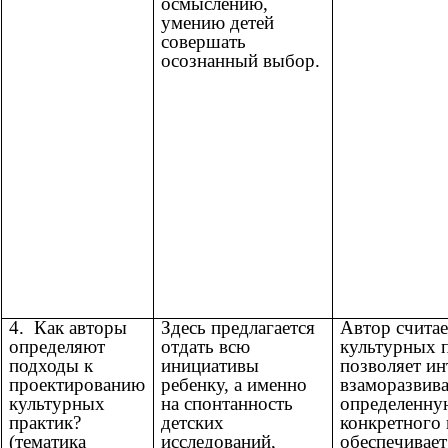
осмыслению,
умению детей
совершать
осознанный выбор.
4. Как авторы
Здесь предлагается
Автор считае
определяют
отдать всю
культурных п
подходы к
инициативы
позволяет ин
проектированию
ребенку, а именно
взаморазвива
культурных
на спонтанность
определенную
практик?
детских
конкретного 
(тематика
исследований,
обеспечивает