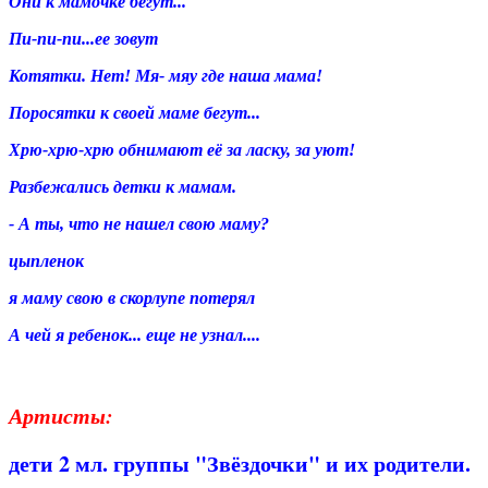
Они к мамочке бегут...
Пи-пи-пи...ее зовут
Котятки. Нет! Мя- мяу где наша мама!
Поросятки к своей маме бегут...
Хрю-хрю-хрю обнимают её за ласку, за уют!
Разбежались детки к мамам.
- А ты, что не нашел свою маму?
цыпленок
я маму свою в скорлупе потерял
А чей я ребенок... еще не узнал....
Артисты:
дети 2 мл. группы "Звёздочки" и их родители.