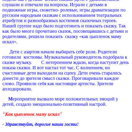
слушали и отвечали на вопросы. Играли с детьми в
подвижные игры, сюжетно- ролевые, игры драматизации по
русским народным сказкам с использованием театральных
атрибутов и разнообразных костюмов сказочных героев.
Нашей группе надо было подготовить и показать сказку. Так
как было много прочитано сказок, посовещавшись с детьми и
родителями, решили показать сказку «как цыпленок маму
искал».
Дети с азартом начали выбирать себе роли. Родители
готовили костюмы. Музыкальный руководитель подобрала к
сказке музыку. С нетерпением ждали, когда наступит день
показа сказки. И вот настал тот час. С волнением, но
счастливые дети выходили на сцену. Дети очень старались
донести до зрителя смысл сказки. Проговаривали каждое
слово. Проявили себя как настоящие артисты. Зрители
аплодировали.
М
ероприятие вызвало море положительных эмоций у
детей, создало эмоционально-позитивный настрой.
"Как цыпленок маму искал"
- Здравствуйт, дорогие наши гости!