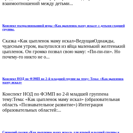
взаимоотношений между детьми...
Конспект театрализованной игры «Как цыпленок маму искал» с детьми старшей
группы.
Сказка «Как цыпленок маму искал»ВедущаяОднажды,
чудесным утром, вылупился из яйца маленький желтенький
цыпленок. Он громко позвал свою маму: «Пи-пи-пи». Но
почему-то никто не о...
Конспект НОД по ФЭМП во 2-й младшей группе на тему: Тема: «Как цыпленок
маму искал»
Конспект НОД по ФЭМП во 2-й младшей группена
тему:Тема: «Как цыпленок маму искал» (образовательная
область «Познавательное развитие») Интеграция
образовательных областей:...
Сценарий сказки «Как цыпленок маму искал» для второй младшей группы к