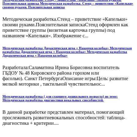
Пояснительная записка Методическая разработка. Стенд – приветствие «Капельки»
своими руками. Пояснительная записка
Методическая разработка.Стенд – приветствие «Капельки»
своими руками.Пояснительная запискаСтенд оформлен как
приветствие группы (визитная карточка группы) под
названием «Капельки». Изображение с...
Методическая разработка Дидактическая игра « Накорми колобка» Методическая
разработка Дидактическая игра « Накорми колобка» Методическая разработка
Дидактическая игра « Накорми колобка»
Разработала:Саламатина Ирина Борисовна воспитатель
ГБДОУ № 48 Кировского района горохом или
фасолью). Санкт ПетербургаОписание игры:Цель: развитие
мелкой моторики , тактильной чувствительнос...
Методическая разработка ( для старшего дошкольного возраста) по теме:
Методическая разработка диагностики вокальных способностей.
В данной разработке представлен материал, помогающий
прослеживать развитиевокальных способностей: таблица-
диагностика + критерии....