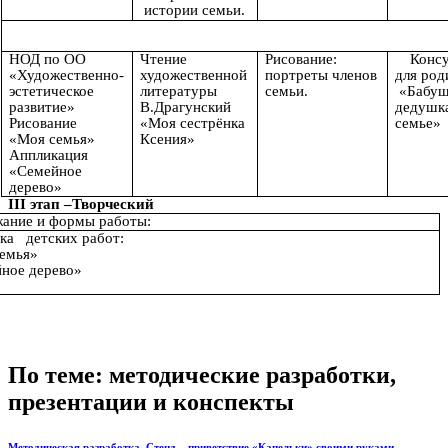
истории семьи.
НОД по ОО
Чтение
Рисование:
Консу
«Художественно-
художественной
портреты членов
для род
эстетическое
литературы
семьи.
«Бабуш
развитие»
В.Драгунский
дедушка
Рисование
«Моя сестрёнка
семье»
«Моя семья»
Ксения»
Аппликация
«Семейное
дерево»
III этап –Творческий
ание и формы работы:
ка детских работ:
емья»
ное дерево»
По теме: методические разработки,
презентации и конспекты
Методическая разработка. Стенд – приветствие «Капельки» своими руками.