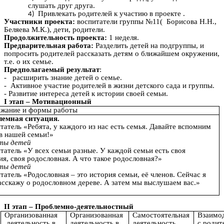
слушать друг друга.
Привлекать родителей к участию в проекте .
Участники проекта:
воспитатели группы №11( Борисова Н.Н.,
Беляева М.К.), дети, родители.
Продолжительность проекта:
1 неделя.
Предварительная работа:
Разделить детей на подгруппы, и
попросить родителей рассказать детям о ближайшем окружении,
т.е. о их семье.
Предполагаемый результат
:
- расширить знание детей о семье.
- Активное участие родителей в жизни детского сада и группы.
- Развитие интереса детей к истории своей семьи.
I этап – Мотивационный
жание и формы работы
емная ситуация.
татель «Ребята, у каждого из нас есть семья. Давайте вспомним
в нашей семьи!»
ты детей
татель «У всех семьи разные. У каждой семьи есть своя
ия, своя родословная. А что такое родословная?»
ты детей
татель «Родословная – это история семьи, её членов. Сейчас я
асскажу о родословном дереве. А затем мы выслушаем вас.»
II этап – Проблемно-деятельностный
Организованная
Организованная
Самостоятельная
Взаимо
деятельность в
деятельность в
деятельность
с родит