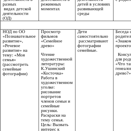
разных
режимных
детей в условиях
видах детской
моментах
развивающей
деятельности
среды
(ОД)
НОД по ОО
Просмотр
Дети
Беседа 
«Познавательное
фильмов
самостоятельно
родите
развитие»,
«Семейное
рассматривают
«Знаком
«Речевое
древо»
фотографии
проект
развитие» на
семейные.
Чтение
Консул
тему: «Моя
художественной
для род
семья»
литературы:
«Что та
(рассмотреть
К.Ушинский
генеало
семейные
«Косточка»
древо?»
фотографии)
Работа в
художественном
уголке:
рисование
портретов
членов семьи и
семейные
рисунки.
Раскраски на
тему семья.
Цель: Вызвать
интерес к