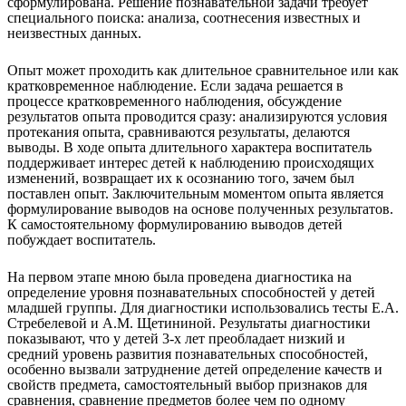
сформулирована. Решение познавательной задачи требует
специального поиска: анализа, соотнесения известных и
неизвестных данных.
Опыт может проходить как длительное сравнительное или как
кратковременное наблюдение. Если задача решается в
процессе кратковременного наблюдения, обсуждение
результатов опыта проводится сразу: анализируются условия
протекания опыта, сравниваются результаты, делаются
выводы. В ходе опыта длительного характера воспитатель
поддерживает интерес детей к наблюдению происходящих
изменений, возвращает их к осознанию того, зачем был
поставлен опыт. Заключительным моментом опыта является
формулирование выводов на основе полученных результатов.
К самостоятельному формулированию выводов детей
побуждает воспитатель.
На первом этапе мною была проведена диагностика на
определение уровня познавательных способностей у детей
младшей группы. Для диагностики использовались тесты Е.А.
Стребелевой и А.М. Щетининой. Результаты диагностики
показывают, что у детей 3-х лет преобладает низкий и
средний уровень развития познавательных способностей,
особенно вызвали затруднение детей определение качеств и
свойств предмета, самостоятельный выбор признаков для
сравнения, сравнение предметов более чем по одному