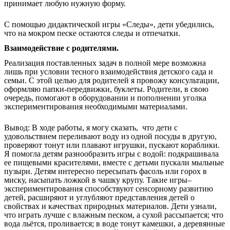
принимает любую нужную форму.
С помощью дидактической игры «Следы», дети убедились,
что на мокром песке остаются следы и отпечатки.
Взаимодействие с родителями.
Реализация поставленных задач в полной мере возможна
лишь при условии тесного взаимодействия детского сада и
семьи. С этой целью для родителей я провожу консультации,
оформляю папки-передвижки, буклеты. Родители, в свою
очередь, помогают в оборудовании и пополнении уголка
экспериментирования необходимыми материалами.
Вывод: В ходе работы, я могу сказать, что дети с
удовольствием переливают воду из одной посуды в другую,
проверяют тонут или плавают игрушки, пускают кораблики.
Я помогла детям разнообразить игры с водой: подкрашивала
ее пищевыми красителями, вместе с детьми пускали мыльные
пузыри. Детям интересно пересыпать фасоль или горох в
миску, насыпать ложкой в чашку крупу. Такие игры–
экспериментирования способствуют сенсорному развитию
детей, расширяют и углубляют представления детей о
свойствах и качествах природных материалов. Дети узнали,
что играть лучше с влажным песком, а сухой рассыпается; что
вода льётся, проливается; в воде тонут камешки, а деревянные