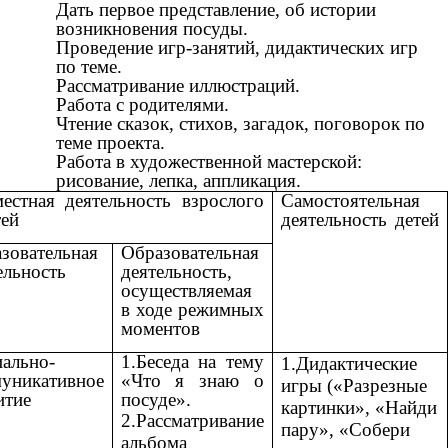
Дать первое представление, об истории
возникновения посуды.
Проведение игр-занятий, дидактических игр
по теме.
Рассматривание иллюстраций.
Работа с родителями.
Чтение сказок, стихов, загадок, поговорок по
теме проекта.
Работа в художественной мастерской:
рисование, лепка, аппликация.
естная деятельность взрослого
Самостоятельная
тей
деятельность детей
зовательная
Образовательная
ельность
деятельность,
осуществляемая
в ходе режимных
моментов
ально-
1.Беседа на тему
1.Дидактические
уникативное
«Что я знаю о
игры («Разрезные
итие
посуде».
картинки», «Найди
2.Рассматривание
пару», «Собери
альбома