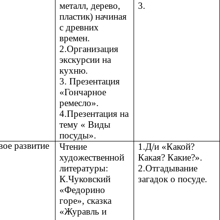
металл, дерево,
3.
пластик) начиная
с древних
времен.
2.Организация
экскурсии на
кухню.
3. Презентация
«Гончарное
ремесло».
4.Презентация на
тему « Виды
посуды».
вое развитие
Чтение
1.Д/и «Какой?
художественной
Какая? Какие?».
литературы:
2.Отгадывание
К.Чуковский
загадок о посуде.
«Федорино
горе», сказка
«Журавль и