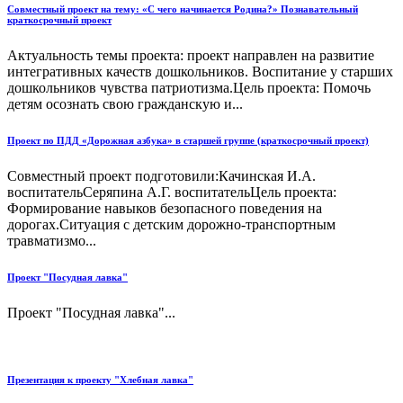
Совместный проект на тему: «С чего начинается Родина?» Познавательный
краткосрочный проект
Актуальность темы проекта: проект направлен на развитие
интегративных качеств дошкольников. Воспитание у старших
дошкольников чувства патриотизма.Цель проекта: Помочь
детям осознать свою гражданскую и...
Проект по ПДД «Дорожная азбука» в старшей группе (краткосрочный проект)
Совместный проект подготовили:Качинская И.А.
воспитательСеряпина А.Г. воспитательЦель проекта:
Формирование навыков безопасного поведения на
дорогах.Ситуация с детским дорожно-транспортным
травматизмо...
Проект "Посудная лавка"
Проект "Посудная лавка"...
Презентация к проекту "Хлебная лавка"