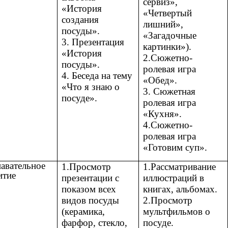
сервиз»,
«История
«Четвертый
создания
лишний»,
посуды».
«Загадочные
3. Презентация
картинки»).
«История
2.Сюжетно-
посуды».
ролевая игра
4. Беседа на тему
«Обед».
«Что я знаю о
3. Сюжетная
посуде».
ролевая игра
«Кухня».
4.Сюжетно-
ролевая игра
«Готовим суп».
авательное
1.Просмотр
1.Рассматривание
итие
презентации с
иллюстраций в
показом всех
книгах, альбомах.
видов посуды
2.Просмотр
(керамика,
мультфильмов о
фарфор, стекло,
посуде.