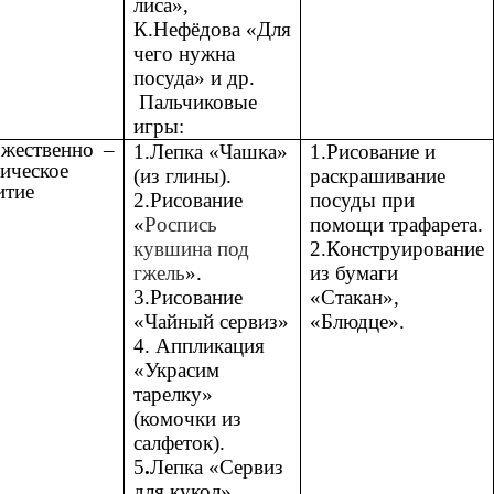
лиса»,
К.Нефёдова «Для
чего нужна
посуда» и др.
Пальчиковые
игры:
жественно –
1.Лепка «Чашка»
1.Рисование и
тическое
(из глины).
раскрашивание
итие
2.Рисование
посуды при
«
Роспись
помощи трафарета.
кувшина под
2.Конструирование
гжель
».
из бумаги
3.Рисование
«Стакан»,
«Чайный сервиз»
«Блюдце».
4. Аппликация
«Украсим
тарелку»
(комочки из
салфеток).
5
.
Лепка «Сервиз
для кукол».