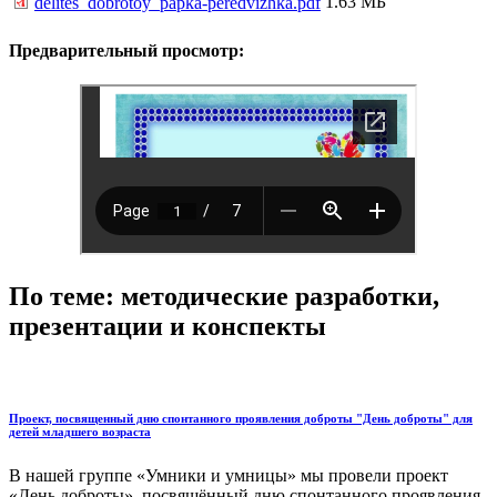
1.63 МБ
delites_dobrotoy_papka-peredvizhka.pdf
Предварительный просмотр:
По теме: методические разработки,
презентации и конспекты
Проект, посвященный дню спонтанного проявления доброты "День доброты" для
детей младшего возраста
В нашей группе «Умники и умницы» мы провели проект
«День доброты», посвящённый дню спонтанного проявления