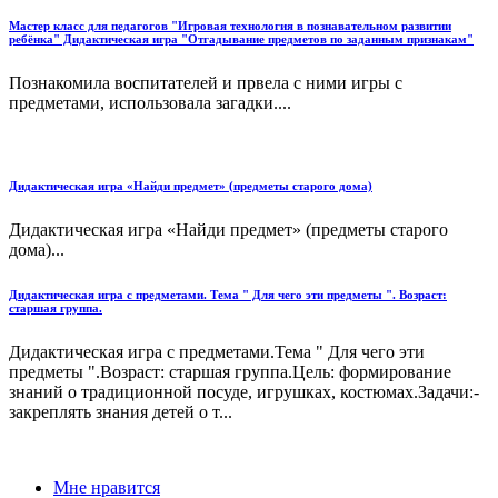
Мастер класс для педагогов "Игровая технология в познавательном развитии
ребёнка" Дидактическая игра "Отгадывание предметов по заданным признакам"
Познакомила воспитателей и првела с ними игры с
предметами, использовала загадки....
Дидактическая игра «Найди предмет» (предметы старого дома)
Дидактическая игра «Найди предмет» (предметы старого
дома)...
Дидактическая игра с предметами. Тема " Для чего эти предметы ". Возраст:
старшая группа.
Дидактическая игра с предметами.Тема " Для чего эти
предметы ".Возраст: старшая группа.Цель: формирование
знаний о традиционной посуде, игрушках, костюмах.Задачи:-
закреплять знания детей о т...
Мне нравится