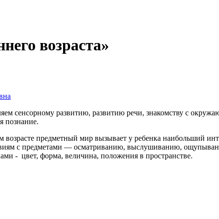
ннего возраста»
вна
яем сенсорному развитию, развитию речи, знакомству с окруж
я познание.
нем возрасте предметный мир вызывает у ребенка наибольший и
твиям с предметами — осматриванию, выслушиванию, ощупыван
ами - цвет, форма, величина, положения в пространстве.