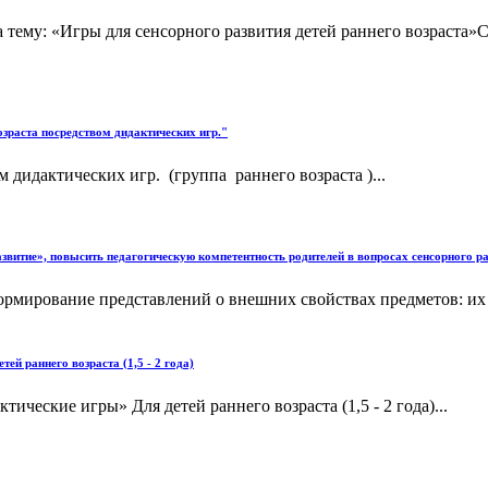
а тему: «Игры для сенсорного развития детей раннего возраста
озраста посредством дидактических игр."
 дидактических игр. (группа раннего возраста )...
звитие», повысить педагогическую компетентность родителей в вопросах сенсорного раз
формирование представлений о внешних свойствах предметов: их 
ей раннего возраста (1,5 - 2 года)
ические игры» Для детей раннего возраста (1,5 - 2 года)...