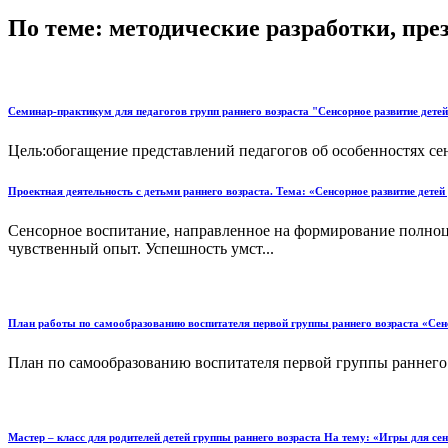
По теме: методические разработки, пр
Семинар-практикум для педагогов групп раннего возраста "Сенсорное развитие детей
Цель:обогащение представлений педагогов об особенностях сенс
Проектная деятельность с детьми раннего возраста. Тема: «Сенсорное развитие детей
Сенсорное воспитание, направленное на формирование полноц
чувственный опыт. Успешность умст...
План работы по самообразованию воспитателя первой группы раннего возраста «Сенс
План по самообразованию воспитателя первой группы раннего в
Мастер – класс для родителей детей группы раннего возраста На тему: «Игры для сен