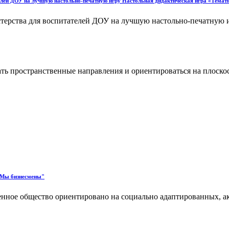
телей ДОУ на лучшую настольно-печатную игру Настольная дидактическая игра «Темати
о мастерства для воспитателей ДОУ на лучшую настольно-п
ь пространственные направления и ориентироваться на плоскости
 "Мы бизнесмены"
еменное общество ориентировано на социально адаптированных, 