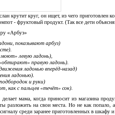
лан крутит круг, он ищет, из чего приготовлен к
омпот - фруктовый продукт. (Так все дети объясн
гру «Арбуз»
адони, показывают арбуз)
сте).
«моют» левую ладонь),
 «обтирают» правую ладонь).
 движения ладонью вперёд-назад)
ения ладонью).
подбородок и руки)
т, как с пальцев «течёт» сок).
о делает мама, когда приносит из магазина прод
ы разложить на свои места. Но не как попало, а
 сигналу среди заранее приготовленных в шкафу и