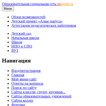
Образовательная социальная сеть
ns
portal.ru
Меню
Обзор возможностей
Детский проект «Алые паруса»
Аттестация педагогических работников
Детский сад
Начальная школа
Школа
НПО и СПО
ВУЗ
Навигация
Вход/регистрация
Главная
Мой мини-сайт
Ответы на вопросы
Поиск по сайту
Сайты классов, групп, кружков...
Сайты образовательных учреждений
Сайты коллег
Форумы