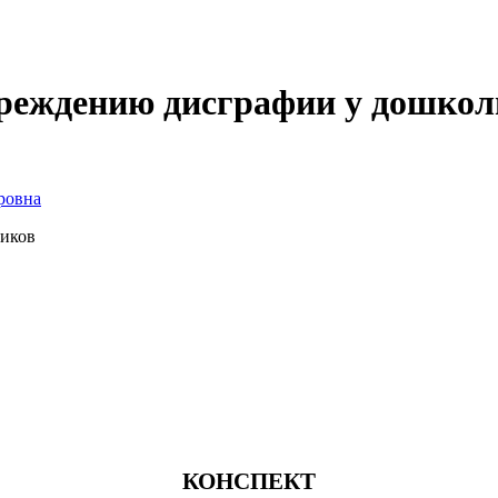
преждению дисграфии у дошко
ровна
ников
КОНСПЕКТ