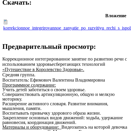
Скачать:
Вложение
korrekcionnoe_integrirovannoe_zanyatie_po_razvitiyu_rechi_s_isp
Предварительный просмотр:
Коррекционное интегрированное занятие по развитию речи с
использованием здоровьесберегающих технологий
«Путешествие в Королевство Здоровья».
Средняя группа.
Воспитатель: Ефимович Валентина Владимировна
Программное содержание:
Учить детей заботиться о своем здоровье.
Совершенствовать артикуляционную, общую и мелкую
моторику.
Расширение активного словаря. Развитие внимания,
мышления, памяти.
Воспитывать привычку здорового образа жизни.
Закрепление основных видов движений: ходьба, удержание
равновесия, координация движений.
Материалы и оборудование:
Видеозапись на которой девочка