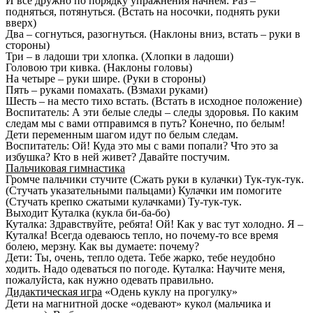
И все дружно по порядку упражнения начнем. Раз –
подняться, потянуться. (Встать на носочки, поднять руки
вверх)
Два – согнуться, разогнуться. (Наклоны вниз, встать – руки в
стороны)
Три – в ладоши три хлопка. (Хлопки в ладоши)
Головою три кивка. (Наклоны головы)
На четыре – руки шире. (Руки в стороны)
Пять – руками помахать. (Взмахи руками)
Шесть – на место тихо встать. (Встать в исходное положение)
Воспитатель: А эти белые следы – следы здоровья. По каким
следам мы с вами отправимся в путь? Конечно, по белым!
Дети переменным шагом идут по белым следам.
Воспитатель: Ой! Куда это мы с вами попали? Что это за
избушка? Кто в ней живет? Давайте постучим.
Пальчиковая гимнастика
Громче пальчики стучите (Сжать руки в кулачки) Тук-тук-тук.
(Стучать указательными пальцами) Кулачки им помогите
(Стучать крепко сжатыми кулачками) Ту-тук-тук.
Выходит Куталка (кукла би-ба-бо)
Куталка: Здравствуйте, ребята! Ой! Как у вас тут холодно. Я –
Куталка! Всегда одеваюсь тепло, но почему-то все время
болею, мерзну. Как вы думаете: почему?
Дети: Ты, очень, тепло одета. Тебе жарко, тебе неудобно
ходить. Надо одеваться по погоде. Куталка: Научите меня,
пожалуйста, как нужно одевать правильно.
Дидактическая игра
«Одень куклу на прогулку»
Дети на магнитной доске «одевают» кукол (мальчика и