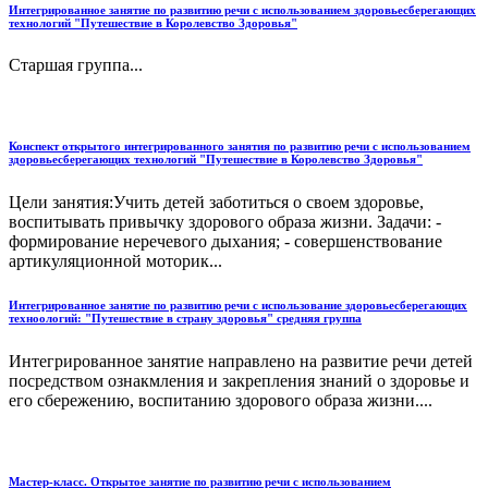
Интегрированное занятие по развитию речи с использованием здоровьесберегающих
технологий "Путешествие в Королевство Здоровья"
Старшая группа...
Конспект открытого интегрированного занятия по развитию речи с использованием
здоровьесберегающих технологий "Путешествие в Королевство Здоровья"
Цели занятия:Учить детей заботиться о своем здоровье,
воспитывать привычку здорового образа жизни. Задачи: -
формирование неречевого дыхания; - совершенствование
артикуляционной моторик...
Интегрированное занятие по развитию речи с использование здоровьесберегающих
техноологий: "Путешествие в страну здоровья" средняя группа
Интегрированное занятие направлено на развитие речи детей
посредством ознакмления и закрепления знаний о здоровье и
его сбережению, воспитанию здорового образа жизни....
Мастер-класс. Открытое занятие по развитию речи с использованием