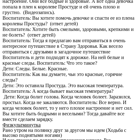
настроение. Они все бодрые и здоровые. А вот одна девочка
попала в плен к королеве Простуде и ей очень плохо и
грустно. (Видеозапись).
Воспитатель: Вы хотите помочь девочке и спасти ее из плена
королевы Простуды? (ответ детей)
Воспитатель: Хотите быть смелыми, здоровыми, крепкими и
не болеть? (ответ детей)
Воспитатель: Тогда я предлагаю вам отправиться в очень
интересное путешествие в Страну Здоровья. Как весело
отправиться с друзьями в загадочное путешествие
Воспитатель и дети подходят к дорожке. На ней белые и
красные следы. Воспитатель: Что это такое?
Дети: Следы. Белые. Красные.
Воспитатель: Как вы думаете, чьи это красные, горячие
следы?
Дети: Это оставила Простуда. Это высокая температура.
Воспитатель: А когда бывает высокая температура?
Дети: Когда болит голова. Когда человек болеет. Заразился,
простыл. Когда не закаляются. Воспитатель: Все верно. И
когда человек болеет, то у него плохое настроение и нет сил.
Вы хотите быть бодрыми и веселыми? Тогда давайте все
вместе сделаем зарядку.
Физкультминутка
Рано утром на полянку друг за другом мы идем (Ходьба с
высоко поднятыми ногами)