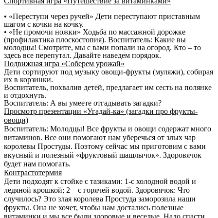
Спортивная игра «Путешествие за витаминками»
• «Переступи через ручей» Дети переступают приставным
шагом с кочки на кочку.
• «Не промочи ножки» Ходьба по массажной дорожке
(профилактика плоскостопия). Воспитатель: Какие вы
молодцы! Смотрите, мы с вами попали на огород. Кто – то
здесь все перепутал. Давайте наведем порядок.
Подвижная игра «Соберем урожай»
Дети сортируют под музыку овощи-фрукты (муляжи), собирая
их в корзинки.
Воспитатель, похвалив детей, предлагает им сесть на полянке
и отдохнуть.
Воспитатель: А вы умеете отгадывать загадки?
Просмотр презентации «Угадай-ка» (загадки про фрукты-
овощи)
Воспитатель: Молодцы! Все фрукты и овощи содержат много
витаминов. Все они помогают нам уберечься от злых чар
королевы Простуды. Поэтому сейчас мы приготовим с вами
вкусный и полезный «фруктовый шашлычок». Здоровячок
будет нам помогать.
Контрастотермия
Дети подходят к стойке с тазиками: 1-с холодной водой и
ледяной крошкой; 2 – с горячей водой. Здоровячок: Что
случилось? Это злая королева Простуда заморозила наши
фрукты. Она не хочет, чтобы нам достались полезные
витаминки и мы все были здоровые и веселые. Надо спасти