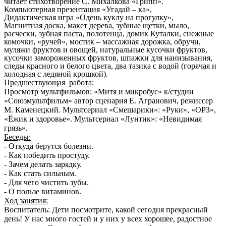
читает стихотворение С. Михалкова «Грипп».
Компьютерная презентация «Угадай – ка»,
Дидактическая игра «Одень куклу на прогулку»,
Магнитная доска, макет дерева, зубные щетки, мыло,
расчески, зубная паста, полотенца, домик Куталки, снежные
комочки, «ручей», мостик – массажная дорожка, обручи,
муляжи фруктов и овощей, натуральные кусочки фруктов,
кусочки замороженных фруктов, шпажки для нанизывания,
следы красного и белого цвета, два тазика с водой (горячая и
холодная с ледяной крошкой).
Предшествующая работа:
Просмотр мультфильмов: «Митя и микробус» к/студии
«Союзмультфильм» автор сценария Е. Агранович, режиссер
М. Каменецкий. Мультсериал «Смешарики»: «Руки», «ОРЗ»,
«Ёжик и здоровье». Мультсериал «Лунтик»: «Невидимая
грязь».
Беседы:
- Откуда берутся болезни.
- Как победить простуду.
- Зачем делать зарядку.
- Как стать сильным.
- Для чего чистить зубы.
- О пользе витаминов.
Ход занятия:
Воспитатель: Дети посмотрите, какой сегодня прекрасный
день! У нас много гостей и у них у всех хорошее, радостное