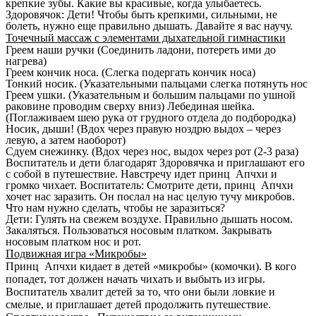
крепкие зубы. Какие вы красивые, когда улыбаетесь.
Здоровячок: Дети! Чтобы быть крепкими, сильными, не
болеть, нужно еще правильно дышать. Давайте я вас научу.
Точечный массаж с элементами дыхательной гимнастики
Греем наши ручки (Соединить ладони, потереть ими до
нагрева)
Греем кончик носа. (Слегка подергать кончик носа)
Тонкий носик. (Указательными пальцами слегка потянуть нос
Греем ушки. (Указательным и большим пальцами по ушной
раковине проводим сверху вниз) Лебединая шейка.
(Поглаживаем шею рука от грудного отдела до подбородка)
Носик, дыши! (Вдох через правую ноздрю выдох – через
левую, а затем наоборот)
Сдуем снежинку. (Вдох через нос, выдох через рот (2-3 раза)
Воспитатель и дети благодарят Здоровячка и приглашают его
с собой в путешествие. Навстречу идет принц Апчхи и
громко чихает. Воспитатель: Смотрите дети, принц Апчхи
хочет нас заразить. Он послал на нас целую тучу микробов.
Что нам нужно сделать, чтобы не заразиться?
Дети: Гулять на свежем воздухе. Правильно дышать носом.
Закаляться. Пользоваться носовым платком. Закрывать
носовым платком нос и рот.
Подвижная игра «Микробы»
Принц Апчхи кидает в детей «микробы» (комочки). В кого
попадет, тот должен начать чихать и выбыть из игры.
Воспитатель хвалит детей за то, что они были ловкие и
смелые, и приглашает детей продолжить путешествие.