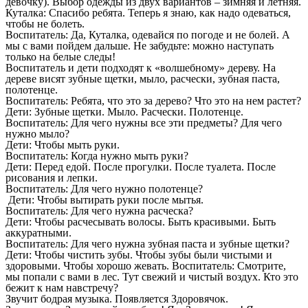
девочку). Выбор одежды из двух вариантов – зимняя и летняя.
Куталка: Спасибо ребята. Теперь я знаю, как надо одеваться,
чтобы не болеть.
Воспитатель: Да, Куталка, одевайся по погоде и не болей. А
мы с вами пойдем дальше. Не забудьте: можно наступать
только на белые следы!
Воспитатель и дети подходят к «волшебному» дереву. На
дереве висят зубные щетки, мыло, расчески, зубная паста,
полотенце.
Воспитатель: Ребята, что это за дерево? Что это на нем растет?
Дети: Зубные щетки. Мыло. Расчески. Полотенце.
Воспитатель: Для чего нужны все эти предметы? Для чего
нужно мыло?
Дети: Чтобы мыть руки.
Воспитатель: Когда нужно мыть руки?
Дети: Перед едой. После прогулки. После туалета. После
рисования и лепки.
Воспитатель: Для чего нужно полотенце?
Дети: Чтобы вытирать руки после мытья.
Воспитатель: Для чего нужна расческа?
Дети: Чтобы расчесывать волосы. Быть красивыми. Быть
аккуратными.
Воспитатель: Для чего нужна зубная паста и зубные щетки?
Дети: Чтобы чистить зубы. Чтобы зубы были чистыми и
здоровыми. Чтобы хорошо жевать. Воспитатель: Смотрите,
мы попали с вами в лес. Тут свежий и чистый воздух. Кто это
бежит к нам навстречу?
Звучит бодрая музыка. Появляется Здоровячок.