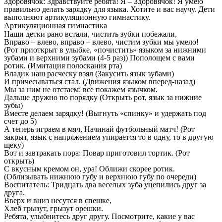
Здоровячок: Здравствуйте ребята! Я – Здоровячок! Я умею
правильно делать зарядку для языка. Хотите и вас научу. Дети
выполняют артикуляционную гимнастику.
Артикуляционная гимнастика
Наши детки рано встали, чистить зубки побежали,
Вправо – влево, вправо – влево, чистим зубки мы умело!
(Рот приоткрыт в улыбке, «почистить» языком за нижними
зубами и верхними зубами (4-5 раз)) Пополощем с вами
ротик. (Имитация полоскания рта)
Владик наш расческу взял (Закусить язык зубами)
И причесываться стал. (Движения языком вперед-назад)
Мы за ним не отстаем: все покажем язычком.
Дальше дружно по порядку (Открыть рот, язык за нижние
зубы)
Вместе делаем зарядку! (Выгнуть «спинку» и удержать под
счет до 5)
А теперь играем в мяч, Начинай футбольный матч! (Рот
закрыт, язык с напряжением упирается то в одну, то в другую
щеку)
Вот и завтракать пора: Повар приготовил тортик. (Рот
открыть)
С вкусным кремом он, ура! Оближи скорее ротик.
(Облизывать нижнюю губу и верхнюю губу по очереди)
Воспитатель: Тридцать два веселых зуба уцепились друг за
друга.
Вверх и вниз несутся в спешке,
Хлеб грызут, грызут орешки.
Ребята, улыбнитесь друг другу. Посмотрите, какие у вас