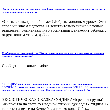
Экологические сказки как средство формирования экологических представлений у
детей дошкольного возраста
«Сказка ложь, да в ней намек! Добрым молодцам урок» - Эти
слова мы знаем с детства. И действительно сказка не только
развлекает, она ненавязчиво воспитывает, знакомит ребенка с
окружающим миром, добро...
Сообщение из опыта работы "Экологические сказки в экологическом воспитании
старших дошкольников"
Сообщение из опыта работы...
"УНДИНА" фея воды - экологическая сказка для детей средней группы.
"РУЧЕЁК"- стихотворение экологического содержания. "УНДИНА"- экологическая
сказка для детей младшей группы. Подмосковье г.Красногорск 2017г.
ЭКОЛОГИЧЕСКАЯ СКАЗКА«УНДИНА»(средняя группа)
Жила-была на свете фея водной стихии, дух воды - Ундина. В
те времена везде на Земле была только вода. И бы...