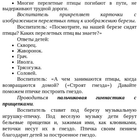
Многие перелетные птицы погибают в пути, не
выдерживают трудной дороги.
Воспитатель прикрепляет карточки с
изображением перелетных птиц к изображению березы.
Воспитатель: «Посмотрите, на нашей березе сидят
птицы? Каких перелетных птиц вы знаете?»
Ответы детей:
Скворец.
Жаворонок.
Грач.
Иволга.
Трясогузка.
Соловей.
Воспитатель: «А чем занимаются птицы, когда
возвращаются домой? («Строят гнезда») Давайте
поможем птичке построить гнездо.
Проводиться
пальчиковая гимнастика с
прищепками
.
Воспитатель ставит под березу музыкальную
игрушку-птичку. Под веселую музыку дети берут
бельевые прищепки и, зажимая ими, как клювиками,
веточки несут их в гнездо. Птичка своим пением
благодарит детей за построенное гнездо.