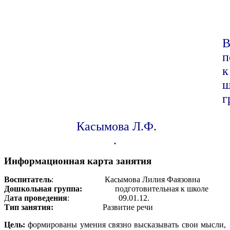
В
п
к
ш
г
Касымова Л.Ф.
.
Информационная карта занятия
Воспитатель
: Касымова Лилия Фаязовна
Дошкольная группа:
подготовительная к школе
Д
ата проведения
: 09.01.12.
Тип занятия:
Развитие речи
Цель:
формированы умения связно высказывать свои мысли,