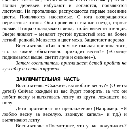
Почки деревьев набухают и лопаются, появляются
листочки. На проталинах распускаются первые весенние
цветы. Появляются насекомые. С юга возвращаются
перелетные птицы. Они проверяют старые гнезда, строят
новые. Птицы откладывают яйца, чтобы вывести птенцов.
Звери линяют – меняют густой пушистый мех на более
легкий, редкий. Меняется и цвет меха. Зацветают деревья.
Воспитатель: «Так в чем же главная причина того,
что за зимой обязательно приходит весна?» («Солнце
поднимается выше, светит ярче и сильнее»).
Затем воспитатель приглашает детей пройти на
лужайку и сесть в кружок.
ЗАКЛЮЧИТЕЛЬНАЯ ЧАСТЬ
Воспитатель: «Скажите, вы любите весну?» (Ответы
детей) Сейчас каждый из вас будет говорить, за что он
любит весну и вытягивать ленту из круга, лежащего на
полу.
Дети произносят по предложению (Например: «Я
люблю весну за веселую, звонкую капель» и т.д.) и
вытягивают ленту.
Воспитатель: «Посмотрите, что у нас получилось?