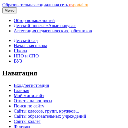
Образовательная социальная сеть
ns
portal.ru
Меню
Обзор возможностей
Детский проект «Алые паруса»
Аттестация педагогических работников
Детский сад
Начальная школа
Школа
НПО и СПО
ВУЗ
Навигация
Вход/регистрация
Главная
Мой мини-сайт
Ответы на вопросы
Поиск по сайту
Сайты классов, групп, кружков...
Сайты образовательных учреждений
Сайты коллег
Форумы