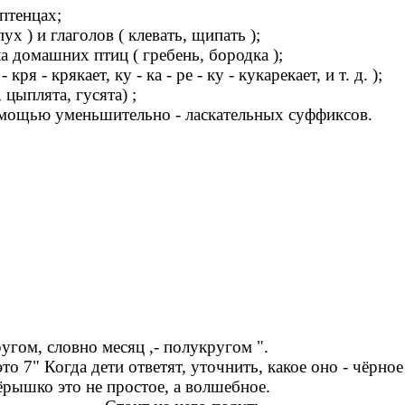
птенцах;
х ) и глаголов ( клевать, щипать );
 домашних птиц ( гребень, бородка );
я - крякает, ку - ка - ре - ку - кукарекает, и т. д. );
 цыплята, гусята) ;
омощью уменьшительно - ласкательных суффиксов.
гом, словно месяц ,- полукругом ".
 7" Когда дети ответят, уточнить, какое оно - чёрное
ёрышко это не простое, а волшебное.