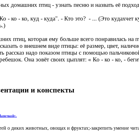
ных домашних птиц - узнать песню и назвать её подход
"Ко - ко - ко, куд - куда". - Кто это? - ... (Это кудахчет 
ь.)
шних птиц, которая ему больше всего понравилась на 
 сказать о внешнем виде птицы: её размер, цвет, налич
ршить рассказ надо показом птицы с помощью пальчиково
бешок. Она зовёт своих цыплят: « Ко - ко - ко, - беги
езентации и конспекты
Шапочкой».
ей о диких животных, овощах и фруктах;-закрепить умение чита