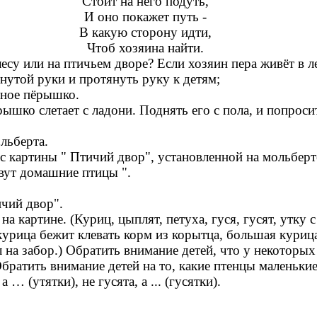
Стоит на него подуть,
И оно покажет путь -
В какую сторону идти,
Чтоб хозяина найти.
есу или на птичьем дворе? Если хозяин пера живёт в лес
нутой руки и протянуть руку к детям;
бное пёрышко.
ышко слетает с ладони. Поднять его с пола, и попросит
льберта.
 с картины " Птичий двор", установленной на мольберт
вут домашние птицы ".
чий двор".
а картине. (Куриц, цыплят, петуха, гуся, гусят, утку с
курица бежит клевать корм из корытца, большая курица
л на забор.) Обратить внимание детей, что у некоторы
та). Обратить внимание детей на то, какие птенцы мален
 … (утятки), не гусята, а ... (гусятки).