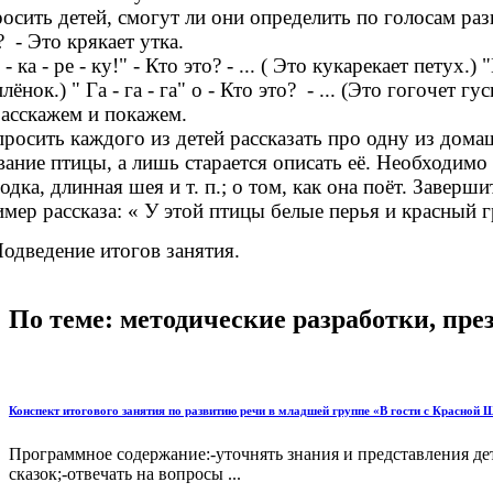
осить детей, смогут ли они определить по голосам раз
? - Это крякает утка.
 - ка - ре - ку!" - Кто это? - ... ( Это кукарекает петух.) 
лёнок.) " Га - га - га" о - Кто это? - ... (Это гогочет гус
Расскажем и покажем.
росить каждого из детей рассказать про одну из дома
вание птицы, а лишь старается описать её. Необходимо
одка, длинная шея и т. п.; о том, как она поёт. Заве
мер рассказа: « У этой птицы белые перья и красный гре
Подведение итогов занятия.
По теме: методические разработки, пр
Конспект итогового занятия по развитию речи в младшей группе «В гости с Красной 
Программное содержание:-уточнять знания и представления дет
сказок;-отвечать на вопросы ...