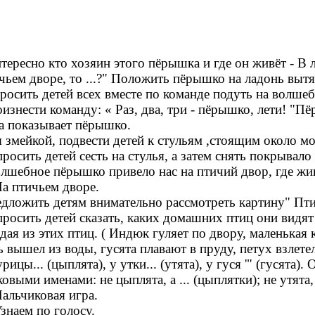
тересно кто хозяин этого пёрышка и где он живёт - В л
чьем дворе, то ...?" Положить пёрышко на ладонь вытя
росить детей всех вместе по команде подуть на волше
изнести команду: « Раз, два, три - пёрышко, лети! "Пёр
а показывает пёрышко.
 змейкой, подвести детей к стульям ,стоящим около мо
росить детей сесть на стулья, а затем снять покрывало
лшебное пёрышко привело нас на птичий двор, где жи
На птичьем дворе.
дложить детям внимательно рассмотреть картину" Пти
росить детей сказать, каких домашних птиц они видят н
дая из этих птиц. ( Индюк гуляет по двору, маленькая 
ь вышел из воды, гусята плавают в пруду, петух взлете
урицы... (цыплята), у утки... (утята), у гуся '" (гуся
ковыми именами: не цыплята, а ... (цыплятки); не утята, а
Пальчиковая игра.
Узнаем по голосу.