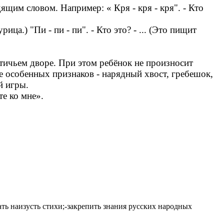
ящим словом. Например: « Кря - кря - кря". - Кто
курица.) "Пи - пи - пи". - Кто это? - ... (Это пищит
птичьем дворе. При этом ребёнок не произносит
ие особенных признаков - нарядный хвост, гребешок,
й игры.
те ко мне».
ть наизусть стихи;-закрепить знания русских народных