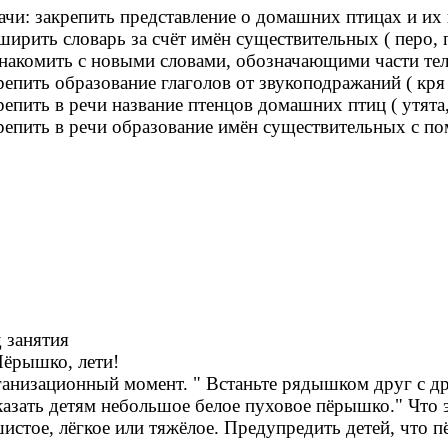
ачи: закрепить представление о домашних птицах и их 
ширить словарь за счёт имён существительных ( перо, пу
накомить с новыми словами, обозначающими части тела
репить образование глаголов от звукоподражаний ( кря - кр
репить в речи название птенцов домашних птиц ( утята,
репить в речи образование имён существительных с п
 занятия
Пёрышко, лети!
анизационный момент. " Встаньте рядышком друг с дру
азать детям небольшое белое пуховое пёрышко." Что это
истое, лёгкое или тяжёлое. Предупредить детей, что п