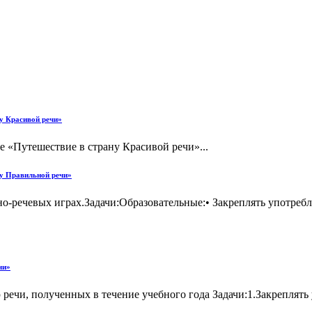
ну Красивой речи»
е «Путешествие в страну Красивой речи»...
ну Правильной речи»
сно-речевых играх.Задачи:Образовательные:• Закреплять употре
чи»
речи, полученных в течение учебного года Задачи:1.Закреплять