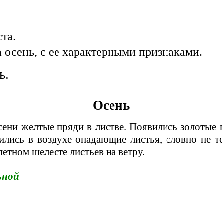
.
ста
 осень, с ее характерными признаками.
ь.
Осень
сени желтые пряди в листве. Появились золотые п
жились в воздухе опадающие листья, словно не 
етном шелесте листьев на ветру.
ьной