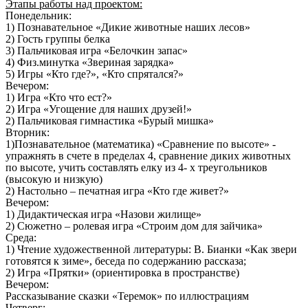
Этапы работы над проектом:
Понедельник:
1) Познавательное «Дикие животные наших лесов»
2) Гость группы белка
3) Пальчиковая игра «Белочкин запас»
4) Физ.минутка «Звериная зарядка»
5) Игры «Кто где?», «Кто спрятался?»
Вечером:
1) Игра «Кто что ест?»
2) Игра «Угощение для наших друзей!»
2) Пальчиковая гимнастика «Бурый мишка»
Вторник:
1)Познавательное (математика) «Сравнение по высоте» -
упражнять в счете в пределах 4, сравнение диких животных
по высоте, учить составлять елку из 4- х треугольников
(высокую и низкую)
2) Настольно – печатная игра «Кто где живет?»
Вечером:
1) Дидактическая игра «Назови жилище»
2) Сюжетно – ролевая игра «Строим дом для зайчика»
Среда:
1) Чтение художественной литературы: В. Бианки «Как звери
готовятся к зиме», беседа по содержанию рассказа;
2) Игра «Прятки» (ориентировка в пространстве)
Вечером:
Рассказывание сказки «Теремок» по иллюстрациям
Четверг: