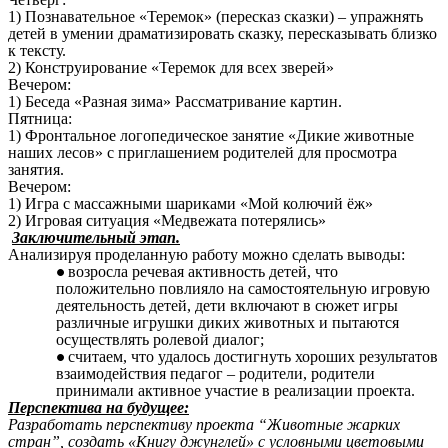
1) Познавательное «Теремок» (пересказ сказки) – упражнять
детей в умении драматизировать сказку, пересказывать близко
к тексту.
2) Конструирование «Теремок для всех зверей»
Вечером:
1) Беседа «Разная зима» Рассматривание картин.
Пятница:
1) Фронтальное логопедическое занятие «Дикие животные
наших лесов» с приглашением родителей для просмотра
занятия.
Вечером:
1) Игра с массажными шариками «Мой колючий ёж»
2) Игровая ситуация «Медвежата потерялись»
Заключительный этап.
Анализируя проделанную работу можно сделать выводы:
возросла речевая активность детей, что
положительно повлияло на самостоятельную игровую
деятельность детей, дети включают в сюжет игры
различные игрушки диких животных и пытаются
осуществлять ролевой диалог;
считаем, что удалось достигнуть хороших результатов
взаимодействия педагог – родители, родители
принимали активное участие в реализации проекта.
Перспектива на будущее:
Разработать перспективу проекта “Животные жарких
стран”, создать «Книгу джунглей» с условными цветовыми