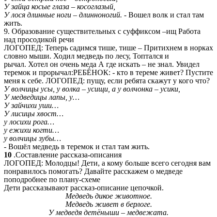
У зайца косые глаза – косоглазый,
У лося длинные ноги – длинноногий.
- Вошел волк и стал там
жить.
9. Образование существительных с суффиксом –ищ Работа
над просодикой речи
ЛОГОПЕД: Теперь садимся тише, тише – Притихнем в норках
словно мыши. Ходил медведь по лесу, Топтался и
рычал. Хотел он очень меда А где искать – не знал. Увидел
теремок и прорычал:РЕБЁНОК: - кто в тереме живет? Пустите
меня к себе. ЛОГОПЕД: пущу, если ребята скажут у кого что?
У волчицы усы, у волка – усищи, а у волчонка – усики,
У медведицы лапы, у…
У зайчихи уши…
У лисицы хвост…
у лосихи рога…
у ежихи когти…
у волчицы зубы…
- Вошёл медведь в теремок и стал там жить.
10
.Составление рассказа-описания
ЛОГОПЕД: Молодцы! Дети, а кому больше всего сегодня вам
понравилось помогать? Давайте расскажем о медведе
поподробнее по плану-схеме
Дети рассказывают рассказ-описание цепочкой.
Медведь дикое животное.
Медведь живет в берлоге.
У медведя детёныши – медвежата.