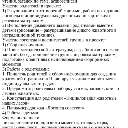
чтения, загадок по теме, аудиозаписей
Участие родителей в проекте:
1) Разучивание стихотворений с детьми, работа по заданию
логопеда в индивидуальных дневниках по карточкам с
речевым материалом.
2) Выполнение домашнего задания родителями вместе с
детьми (рисование – разукрашивание дикого животного в
нетрадиционной технике).
Участие логопеда и воспитателей группы в проекте:
1) Сбор информации;
2) Поиск методической литературы; разработки конспектов
занятий, бесед; пополнение группы игровым материалом,
подготовка к занятиям с использованием сюрпризных
моментов.
3) Работа с родителями:
1. Привлечь родителей к сбору информации для создания
красочной странички « Наши друзья - дикие животные» в
индивидуальных тетрадях .
2. Предложить родителям подборку стихов, загадок, книг о
лесных животных.
3. Консультация для родителей «Энциклопедия животные
наших лесов».
4. Папка-передвижка «Логопед советует»
4) Работа с детьми :
Форма постановки:
-использование сюрпризного момента, загадки, игры,
настольный театр , инсценированние сказки о животных.