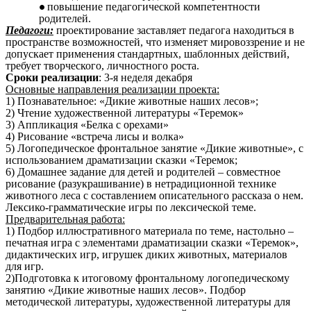
повышение педагогической компетентности
родителей.
Педагоги:
проектирование заставляет педагога находиться в
пространстве возможностей, что изменяет мировоззрение и не
допускает применения стандартных, шаблонных действий,
требует творческого, личностного роста.
Сроки реализации
: 3-я неделя декабря
Основные направления реализации проекта:
1) Познавательное: «Дикие животные наших лесов»;
2) Чтение художественной литературы «Теремок»
3) Аппликация «Белка с орехами»
4) Рисование «встреча лисы и волка»
5) Логопедическое фронтальное занятие «Дикие животные», с
использованием драматизации сказки «Теремок;
6) Домашнее задание для детей и родителей – совместное
рисование (разукрашивание) в нетрадиционной технике
животного леса с составлением описательного рассказа о нем.
Лексико-грамматические игры по лексической теме.
Предварительная работа:
1) Подбор иллюстративного материала по теме, настольно –
печатная игра с элементами драматизации сказки «Теремок»,
дидактических игр, игрушек диких животных, материалов
для игр.
2)Подготовка к итоговому фронтальному логопедическому
занятию «Дикие животные наших лесов». Подбор
методической литературы, художественной литературы для