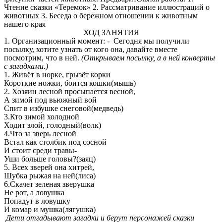
Чтение сказки «Теремок» 2. Рассматривание иллюстраций о
животных 3. Беседа о бережном отношении к животным
нашего края
ХОД ЗАНЯТИЯ
1. Организационный момент: - Сегодня мы получили
посылку, хотите узнать от кого она, давайте вместе
посмотрим, что в ней.
(Открываем посылку, а в ней конверты
с загадками.)
1. Живёт в норке, грызёт корки
Короткие ножки, боится кошки(мышь)
2. Хозяин лесной просыпается весной,
А зимой под вьюжный вой
Спит в избушке снеговой(медведь)
3.Кто зимой холодной
Ходит злой, голодный(волк)
4.Что за зверь лесной
Встал как столбик под сосной
И стоит среди травы-
Уши больше головы?(заяц)
5. Всех зверей она хитрей,
Шубка рыжая на ней(лиса)
6.Скачет зеленая зверушка
Не рот, а ловушка
Попадут в ловушку
И комар и мушка(лягушка)
Дети отгадывают загадки и берут персонажей сказки