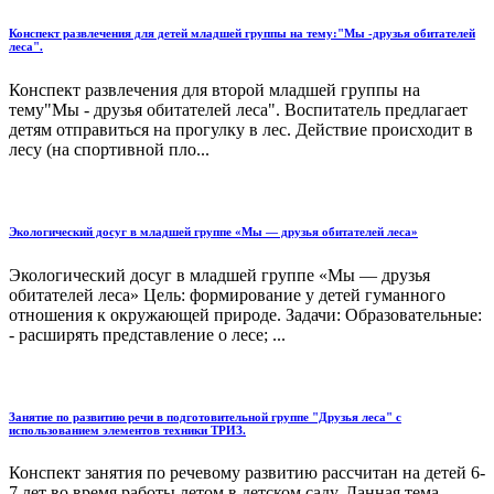
Конспект развлечения для детей младшей группы на тему:"Мы -друзья обитателей
леса".
Конспект развлечения для второй младшей группы на
тему"Мы - друзья обитателей леса". Воспитатель предлагает
детям отправиться на прогулку в лес. Действие происходит в
лесу (на спортивной пло...
Экологический досуг в младшей группе «Мы — друзья обитателей леса»
Экологический досуг в младшей группе «Мы — друзья
обитателей леса» Цель: формирование у детей гуманного
отношения к окружающей природе. Задачи: Образовательные:
- расширять представление о лесе; ...
Занятие по развитию речи в подготовительной группе "Друзья леса" с
использованием элементов техники ТРИЗ.
Конспект занятия по речевому развитию рассчитан на детей 6-
7 лет во время работы летом в детском саду. Данная тема