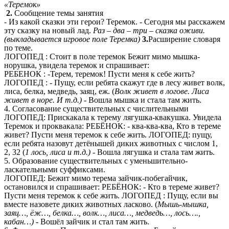
«Теремок»
2.
Сообщение темы занятия
- Из какой сказки эти герои? Теремок. - Сегодня мы расскажем
эту сказку на новый лад.
Раз – два – три – сказка оживи.
(выкладывается игровое поле Теремка)
3.
Расширение словаря
по теме.
ЛОГОПЕД : Стоит в поле теремок Бежит мимо мышка-
норушка, увидела теремок и спрашивает:
РЕБЕНОК : -Терем, теремок! Пусти меня к себе жить?
ЛОГОПЕД : - Пущу, если ребята скажут где в лесу живет волк,
лиса, белка, медведь, заяц, еж. (
Волк живет в логове. Лиса
живет в норе. И т.д.)
- Вошла мышка и стала там жить.
4. Согласование существительных с числительными
ЛОГОПЕД: Прискакала к терему лягушка-квакушка. Увидела
Теремок и проквакала: РЕБЁНОК: - ква-ква-ква, Кто в тереме
живет? Пусти меня теремок к себе жить. ЛОГОПЕД: пущу,
если ребята назовут детёнышей диких животных с числом 1,
2, 32 (
1 лось, лиса и т.д.)
- Вошла лягушка и стала там жить.
5. Образование существительных с уменьшительно-
ласкательными суффиксами.
ЛОГОПЕД: Бежит мимо терема зайчик-побегайчик,
остановился и спрашивает: РЕБЁНОК: - Кто в тереме живет?
Пусти меня теремок к себе жить. ЛОГОПЕД : Пущу, если вы
вместе назовете диких животных ласково. (
Мышь-мышка,
заяц…, ёж…, белка…, волк…, лиса…, медведь…, лось….,
кабан…)
- Вошёл зайчик и стал там жить.