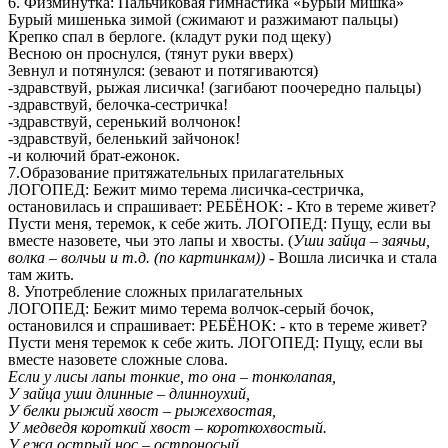
6. Физминутка: Пальчиковая гимнастика «Бурый мишка»
Бурый мишенька зимой (сжимают и разжимают пальцы)
Крепко спал в берлоге. (кладут руки под щеку)
Весною он проснулся, (тянут руки вверх)
Зевнул и потянулся: (зевают и потягиваются)
-здравствуй, рыжая лисичка! (загибают поочередно пальцы)
-здравствуй, белочка-сестричка!
-здравствуй, серенький волчонок!
-здравствуй, беленький зайчонок!
-и колючий брат-ежонок.
7.Образование притяжательных прилагательных
ЛОГОПЕД: Бежит мимо терема лисичка-сестричка,
остановилась и спрашивает: РЕБЁНОК: - Кто в тереме живет?
Пусти меня, теремок, к себе жить. ЛОГОПЕД: Пущу, если вы
вместе назовете, чьи это лапы и хвосты. (
Уши зайца – заячьи,
волка – волчьи и т.д. (по картинкам))
- Вошла лисичка и стала
там жить.
8. Употребление сложных прилагательных
ЛОГОПЕД: Бежит мимо терема волчок-серый бочок,
остановился и спрашивает: РЕБЁНОК: - кто в тереме живет?
Пусти меня теремок к себе жить. ЛОГОПЕД: Пущу, если вы
вместе назовете сложные слова.
Если у лисы лапы тонкие, то она – тонколапая,
У зайца уши длинные – длинноухий,
У белки рыжий хвост – рыжехвостая,
У медведя короткий хвост – короткохвостый.
У ежа острый нос – остроносый,