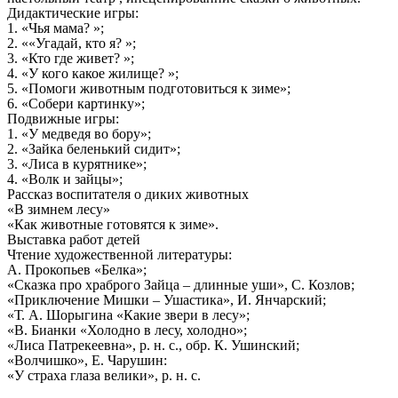
Дидактические игры:
1. «Чья мама? »;
2. ««Угадай, кто я? »;
3. «Кто где живет? »;
4. «У кого какое жилище? »;
5. «Помоги животным подготовиться к зиме»;
6. «Собери картинку»;
Подвижные игры:
1. «У медведя во бору»;
2. «Зайка беленький сидит»;
3. «Лиса в курятнике»;
4. «Волк и зайцы»;
Рассказ воспитателя о диких животных
«В зимнем лесу»
«Как животные готовятся к зиме».
Выставка работ детей
Чтение художественной литературы:
А. Прокопьев «Белка»;
«Сказка про храброго Зайца – длинные уши», С. Козлов;
«Приключение Мишки – Ушастика», И. Янчарский;
«Т. А. Шорыгина «Какие звери в лесу»;
«В. Бианки «Холодно в лесу, холодно»;
«Лиса Патрекеевна», р. н. с., обр. К. Ушинский;
«Волчишко», Е. Чарушин:
«У страха глаза велики», р. н. с.