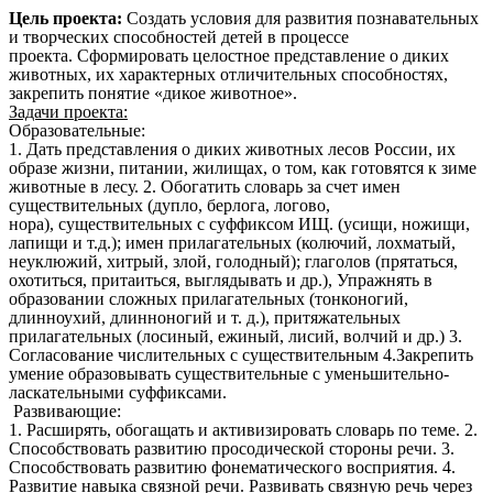
Цель проекта:
Создать условия для развития познавательных
и творческих способностей детей в процессе
проекта. Сформировать целостное представление о диких
животных, их характерных отличительных способностях,
закрепить понятие «дикое животное».
Задачи проекта:
Образовательные:
1. Дать представления о диких животных лесов России, их
образе жизни, питании, жилищах, о том, как готовятся к зиме
животные в лесу. 2. Обогатить словарь за счет имен
существительных (дупло, берлога, логово,
нора), существительных с суффиксом ИЩ. (усищи, ножищи,
лапищи и т.д.); имен прилагательных (колючий, лохматый,
неуклюжий, хитрый, злой, голодный); глаголов (прятаться,
охотиться, притаиться, выглядывать и др.), Упражнять в
образовании сложных прилагательных (тонконогий,
длинноухий, длинноногий и т. д.), притяжательных
прилагательных (лосиный, ежиный, лисий, волчий и др.) 3.
Согласование числительных с существительным 4.Закрепить
умение образовывать существительные с уменьшительно-
ласкательными суффиксами.
Развивающие:
1. Расширять, обогащать и активизировать словарь по теме. 2.
Способствовать развитию просодической стороны речи. 3.
Способствовать развитию фонематического восприятия. 4.
Развитие навыка связной речи. Развивать связную речь через