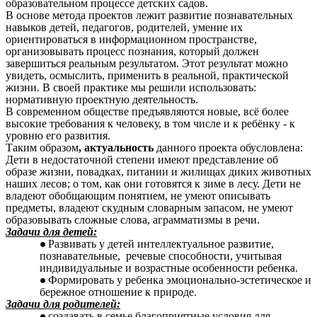
образовательном процессе детских садов.
В основе метода проектов лежит развитие познавательных
навыков детей, педагогов, родителей, умение их
ориентироваться в информационном пространстве,
организовывать процесс познания, который должен
завершиться реальным результатом. Этот результат можно
увидеть, осмыслить, применить в реальной, практической
жизни. В своей практике мы решили использовать:
нормативную проектную деятельность.
В современном обществе предъявляются новые, всё более
высокие требования к человеку, в том числе и к ребёнку - к
уровню его развития.
Таким образом
, актуальность
данного проекта обусловлена:
Дети в недостаточной степени имеют представление об
образе жизни, повадках, питании и жилищах диких животных
наших лесов; о том, как они готовятся к зиме в лесу. Дети не
владеют обобщающим понятием, не умеют описывать
предметы, владеют скудным словарным запасом, не умеют
образовывать сложные слова, аграмматизмы в речи.
Задачи для детей:
Развивать у детей интеллектуальное развитие,
познавательные, речевые способности, учитывая
индивидуальные и возрастные особенности ребенка.
Формировать у ребенка эмоционально-эстетическое и
бережное отношение к природе.
Задачи для родителей:
создавать в семье благоприятные условия для