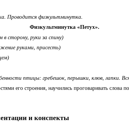
ка. Проводится физкультминутка.
Физкультминутка «Петух».
 в сторону, руки за спину)
ижение руками, присесть)
цем)
енности птицы: гребешок, перышки, клюв, лапки. Вс
стями его строения, научились проговаривать слова п
езентации и конспекты