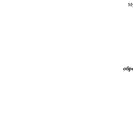
Му
обр