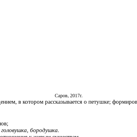
Саров, 2017г.
нием, в котором рассказывается о петушке; формиров
лов;
 головушка, бородушка.
 отношения к живым существам.