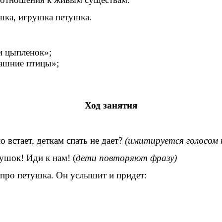
ка, игрушка петушка.
и цыпленок»;
машние птицы»;
Ход занятия
встает, деткам спать не дает?
(имитируется голосом 
шок! Иди к нам! (
дети повторяют фразу)
ро петушка. Он услышит и придет: