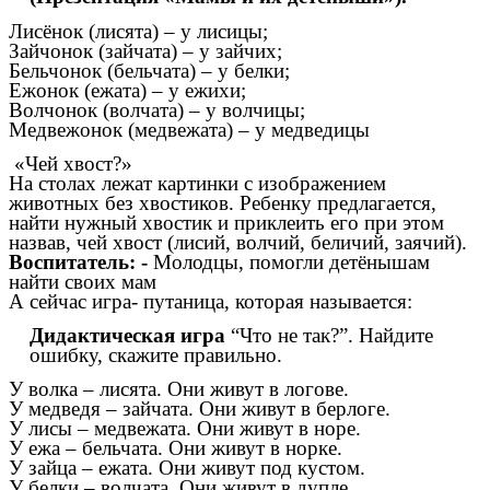
Лисёнок (лисята) – у лисицы;
Зайчонок (зайчата) – у зайчих;
Бельчонок (бельчата) – у белки;
Ежонок (ежата) – у ежихи;
Волчонок (волчата) – у волчицы;
Медвежонок (медвежата) – у медведицы
«Чей хвост?»
На столах лежат картинки с изображением
животных без хвостиков. Ребенку предлагается,
найти нужный хвостик и приклеить его при этом
назвав, чей хвост (лисий, волчий, беличий, заячий).
Воспитатель: -
Молодцы, помогли детёнышам
найти своих мам
А сейчас игра- путаница, которая называется:
Дидактическая игра
“Что не так?”. Найдите
ошибку, скажите правильно.
У волка – лисята. Они живут в логове.
У медведя – зайчата. Они живут в берлоге.
У лисы – медвежата. Они живут в норе.
У ежа – бельчата. Они живут в норке.
У зайца – ежата. Они живут под кустом.
У белки – волчата. Они живут в дупле.