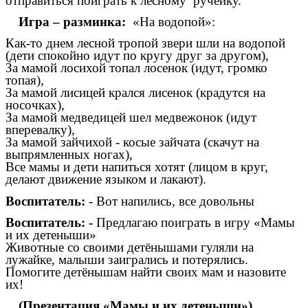
отправиться поиграть к лесному ручейку.
Игра – разминка:
«На водопой»:
Как-то днем лесной тропой звери шли на водопой
(дети спокойно идут по кругу друг за другом),
За мамой лосихой топал лосенок (идут, громко
топая),
За мамой лисицей крался лисенок (крадутся на
носочках),
За мамой медведицей шел медвежонок (идут
вперевалку),
За мамой зайчихой - косые зайчата (скачут на
выпрямленных ногах),
Все мамы и дети напиться хотят (лицом в круг,
делают движение языком и лакают).
Воспитатель:
- Вот напились, все довольны
Воспитатель: -
Предлагаю поиграть в игру «Мамы
и их детеныши»
Животные со своими детёнышами гуляли на
лужайке, малыши заигрались и потерялись.
Помогите детёнышам найти своих мам и назовите
их!
(Презентация «Мамы и их детеныши»).