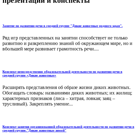
презентации и конспекты
Занятие по развитию речи в средней группе "Дикие животные родного края".
Ряд игр представленных на занятии способствует не только
развитию и разкреплению знаний об окружающем мире, но и
вбольшей мере развивает грамотность речи....
Конспект непосредственно образовательной деятельности по развитию речи в
средней группе «Дикие животные»
Расширять представления об образе жизни диких животных.
Обогащать словарь: названиями диких животных; их жилищ;
характерных признаков (лиса – хитрая, ловкая; заяц –
трусливый). Закреплять умение...
Конспект занятия организованной образовательной деятельности по развитию речи в
средней группе."Дикие животные зимой"